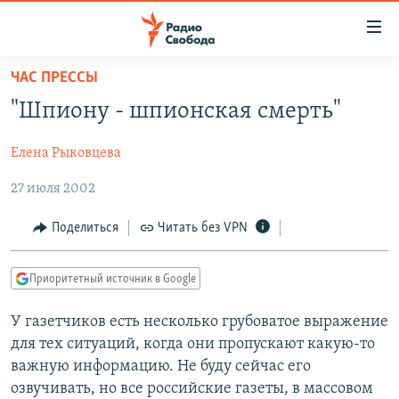
Ссылки
для
упрощенного
ЧАС ПРЕССЫ
ПРОГРАММЫ
доступа
"Шпиону - шпионская смерть"
ПОДКАСТЫ
Вернуться
к
Елена Рыковцева
АВТОРСКИЕ ПРОЕКТЫ
основному
27 июля 2002
ЦИТАТЫ СВОБОДЫ
содержанию
Вернутся
МНЕНИЯ
Поделиться
Читать без VPN
к
КУЛЬТУРА
главной
Приоритетный источник в Google
навигации
IDEL.РЕАЛИИ
Вернутся
КАВКАЗ.РЕАЛИИ
У газетчиков есть несколько грубоватое выражение
к
для тех ситуаций, когда они пропускают какую-то
СЕВЕР.РЕАЛИИ
поиску
важную информацию. Не буду сейчас его
СИБИРЬ.РЕАЛИИ
озвучивать, но все российские газеты, в массовом