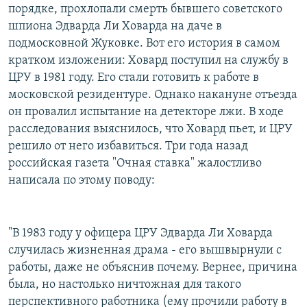
порядке, прохлопали смерть бывшего советского
РАСПИСАНИЕ ВЕЩАНИЯ
шпиона Эдварда Ли Ховарда на даче в
ПОДПИШИТЕСЬ НА РАССЫЛКУ
подмосковной Жуковке. Вот его история в самом
кратком изложении: Ховард поступил на службу в
СОЦИАЛЬНЫЕ СЕТИ
ЦРУ в 1981 году. Его стали готовить к работе в
московской резидентуре. Однако накануне отъезда
он провалил испытание на детекторе лжи. В ходе
расследования выяснилось, что Ховард пьет, и ЦРУ
решило от него избавиться. Три года назад
российская газета "Очная ставка" жалостливо
Все сайты РСЕ/РС
написала по этому поводу:
"В 1983 году у офицера ЦРУ Эдварда Ли Ховарда
случилась жизненная драма - его вышвырнули с
работы, даже не объяснив почему. Вернее, причина
была, но настолько ничтожная для такого
перспективного работника (ему прочили работу в