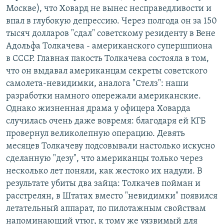
Москве), что Ховард не вынес несправедливости и
впал в глубокую депрессию. Через полгода он за 150
тысяч долларов "сдал" советскому резиденту в Вене
Адольфа Толкачева - американского супершпиона
в СССР. Главная пакость Толкачева состояла в том,
что он выдавал американцам секреты советского
самолета-невидимки, аналога "Стелз": наши
разработки намного опережали американские.
Однако жизненная драма у офицера Ховарда
случилась очень даже вовремя: благодаря ей КГБ
провернул великолепную операцию. Девять
месяцев Толкачеву подсовывали настолько искусно
сделанную "дезу", что американцы только через
несколько лет поняли, как жестоко их надули. В
результате убиты два зайца: Толкачев пойман и
расстрелян, в Штатах вместо "невидимки" появился
летательный аппарат, по пилотажным свойствам
напоминающий утюг, к тому же уязвимый для