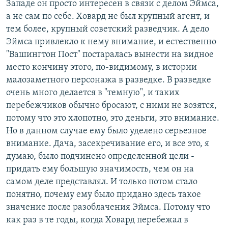
Западе он просто интересен в связи с делом Эймса,
а не сам по себе. Ховард не был крупный агент, и
тем более, крупный советский разведчик. А дело
Эймса привлекло к нему внимание, и естественно
"Вашингтон Пост" постаралась вынести на видное
место кончину этого, по-видимому, в истории
малозаметного персонажа в разведке. В разведке
очень много делается в "темную", и таких
перебежчиков обычно бросают, с ними не возятся,
потому что это хлопотно, это деньги, это внимание.
Но в данном случае ему было уделено серьезное
внимание. Дача, засекречивание его, и все это, я
думаю, было подчинено определенной цели -
придать ему большую значимость, чем он на
самом деле представлял. И только потом стало
понятно, почему ему было придано здесь такое
значение после разоблачения Эймса. Потому что
как раз в те годы, когда Ховард перебежал в