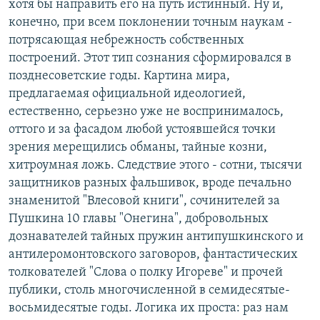
хотя бы направить его на путь истинный. Ну и,
конечно, при всем поклонении точным наукам -
потрясающая небрежность собственных
построений. Этот тип сознания сформировался в
позднесоветские годы. Картина мира,
предлагаемая официальной идеологией,
естественно, серьезно уже не воспринималось,
оттого и за фасадом любой устоявшейся точки
зрения мерещились обманы, тайные козни,
хитроумная ложь. Следствие этого - сотни, тысячи
защитников разных фальшивок, вроде печально
знаменитой "Влесовой книги", сочинителей за
Пушкина 10 главы "Онегина", добровольных
дознавателей тайных пружин антипушкинского и
антилеромонтовского заговоров, фантастических
толкователей "Слова о полку Игореве" и прочей
публики, столь многочисленной в семидесятые-
восьмидесятые годы. Логика их проста: раз нам