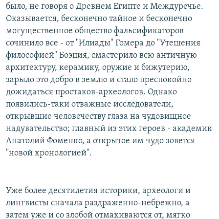
было, не говоря о Древнем Египте и Междуречье.
РАСПИСАНИЕ ВЕЩАНИЯ
Оказывается, бесконечно тайное и бесконечно
ПОДПИШИТЕСЬ НА РАССЫЛКУ
могущественное общество фальсификаторов
сочинило все - от "Илиады" Гомера до "Утешения
СОЦИАЛЬНЫЕ СЕТИ
философией" Боэция, смастерило всю античную
архитектуру, керамику, оружие и бижутерию,
зарыло это добро в землю и стало преспокойно
дожидаться простаков-археологов. Однако
появились-таки отважные исследователи,
открывшие человечеству глаза на чудовищное
Все сайты РСЕ/РС
надувательство; главный из этих героев - академик
Анатолий Фоменко, а открытое им чудо зовется
"новой хронологией".
Уже более десятилетия историки, археологи и
лингвисты сначала раздраженно-небрежно, а
затем уже и со злобой отмахиваются от, мягко