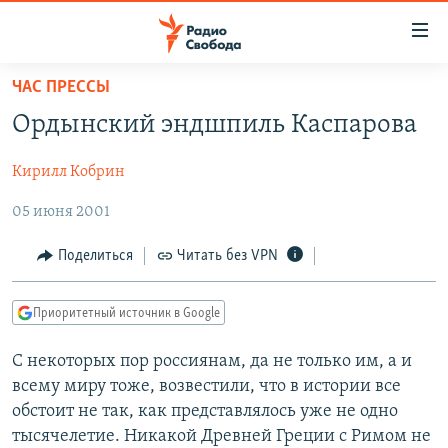
Ссылки
для
упрощенного
ЧАС ПРЕССЫ
ПРОГРАММЫ
доступа
Ордынский эндшпиль Каспарова
ПОДКАСТЫ
Вернуться
к
Кирилл Кобрин
АВТОРСКИЕ ПРОЕКТЫ
основному
05 июня 2001
ЦИТАТЫ СВОБОДЫ
содержанию
Вернутся
МНЕНИЯ
Поделиться
Читать без VPN
к
КУЛЬТУРА
главной
Приоритетный источник в Google
навигации
IDEL.РЕАЛИИ
Вернутся
КАВКАЗ.РЕАЛИИ
С некоторых пор россиянам, да не только им, а и
к
всему миру тоже, возвестили, что в истории все
СЕВЕР.РЕАЛИИ
поиску
обстоит не так, как представлялось уже не одно
СИБИРЬ.РЕАЛИИ
тысячелетие. Никакой Древней Греции с Римом не