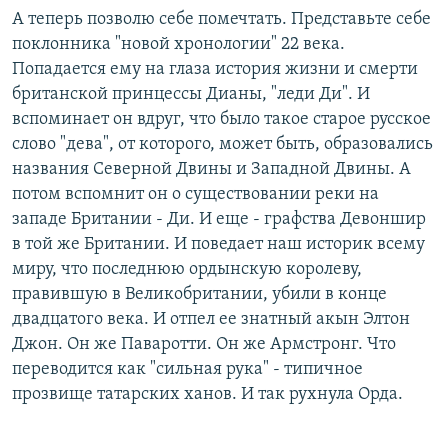
А теперь позволю себе помечтать. Представьте себе
поклонника "новой хронологии" 22 века.
Попадается ему на глаза история жизни и смерти
британской принцессы Дианы, "леди Ди". И
вспоминает он вдруг, что было такое старое русское
слово "дева", от которого, может быть, образовались
названия Северной Двины и Западной Двины. А
потом вспомнит он о существовании реки на
западе Британии - Ди. И еще - графства Девоншир
в той же Британии. И поведает наш историк всему
миру, что последнюю ордынскую королеву,
правившую в Великобритании, убили в конце
двадцатого века. И отпел ее знатный акын Элтон
Джон. Он же Паваротти. Он же Армстронг. Что
переводится как "сильная рука" - типичное
прозвище татарских ханов. И так рухнула Орда.