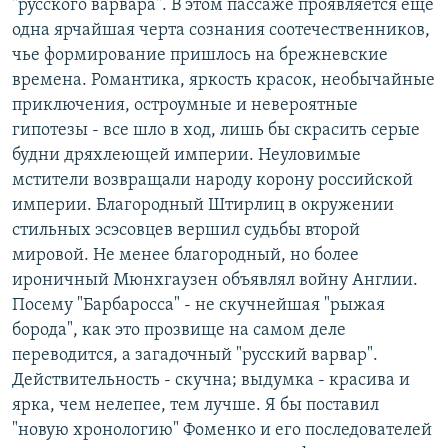
"русского варвара". В этом пассаже проявляется еще
одна ярчайшая черта сознания соотечественников,
чье формирование пришлось на брежневские
времена. Романтика, яркость красок, необычайные
приключения, остроумные и невероятные
гипотезы - все шло в ход, лишь бы скрасить серые
будни дряхлеющей империи. Неуловимые
мстители возвращали народу корону российской
империи. Благородный Штирлиц в окружении
стильных эсэсовцев вершил судьбы второй
мировой. Не менее благородный, но более
ироничный Мюнхгаузен объявлял войну Англии.
Посему "Барбаросса" - не скучнейшая "рыжая
борода", как это прозвище на самом деле
переводится, а загадочный "русский варвар".
Действительность - скучна; выдумка - красива и
ярка, чем нелепее, тем лучше. Я бы поставил
"новую хронологию" Фоменко и его последователей