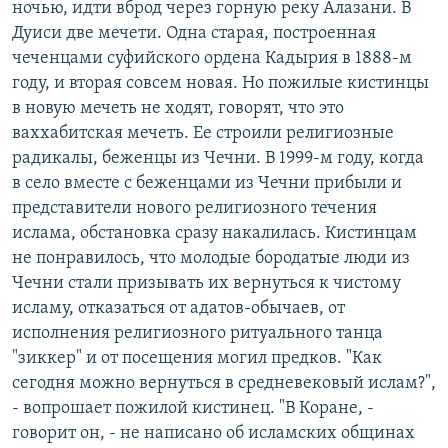
ночью, идти вброд через горную реку Алазани. В
Дуиси две мечети. Одна старая, построенная
чеченцами суфийского ордена Кадырия в 1888-м
году, и вторая совсем новая. Но пожилые кистинцы
в новую мечеть не ходят, говорят, что это
ваххабитская мечеть. Ее строили религиозные
радикалы, беженцы из Чечни. В 1999-м году, когда
в село вместе с беженцами из Чечни прибыли и
представители нового религиозного течения
ислама, обстановка сразу накалилась. Кистинцам
не понравилось, что молодые бородатые люди из
Чечни стали призывать их вернуться к чистому
исламу, отказаться от адатов-обычаев, от
исполнения религиозного ритуального танца
"зиккер" и от посещения могил предков. "Как
сегодня можно вернуться в средневековый ислам?",
- вопрошает пожилой кистинец. "В Коране, -
говорит он, - не написано об исламских общинах