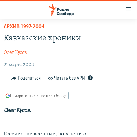
Ссылки
для
упрощенного
АРХИВ 1997-2004
ПРОГРАММЫ
доступа
Кавказские хроники
ПОДКАСТЫ
Вернуться
к
Олег Кусов
АВТОРСКИЕ ПРОЕКТЫ
основному
21 марта 2002
ЦИТАТЫ СВОБОДЫ
содержанию
Вернутся
МНЕНИЯ
Поделиться
Читать без VPN
к
КУЛЬТУРА
главной
Приоритетный источник в Google
навигации
IDEL.РЕАЛИИ
Вернутся
КАВКАЗ.РЕАЛИИ
Олег Кусов:
к
СЕВЕР.РЕАЛИИ
поиску
СИБИРЬ.РЕАЛИИ
Российские военные, по мнению