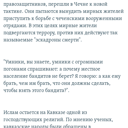
правозащитников, перешли в Чечне к новой
РАСПИСАНИЕ ВЕЩАНИЯ
тактике. Они пытаются вынудить мирных жителей
ПОДПИШИТЕСЬ НА РАССЫЛКУ
приступить к борьбе с чеченскими вооруженными
отрядами. В этих целях мирные жители
СОЦИАЛЬНЫЕ СЕТИ
подвергаются террору, против них действуют так
называемые "эскадроны смерти".
"Умники, вы знаете, умники с огромными
погонами спрашивают: а почему местное
Все сайты РСЕ/РС
население бандитов не берет? Я говорю: а как ему
брать, чем им брать, что они должны сделать,
чтобы взять этого бандита?".
Ислам остается на Кавказе одной из
господствующих религий. По мнению ученых,
кавказские народы были обращены в