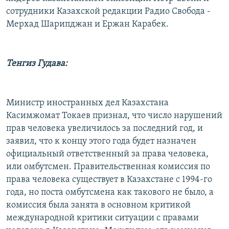
РАСПИСАНИЕ ВЕЩАНИЯ
сотрудники Казахской редакции Радио Свобода -
Мерхад Шарипджан и Ержан Карабек.
ПОДПИШИТЕСЬ НА РАССЫЛКУ
СОЦИАЛЬНЫЕ СЕТИ
Тенгиз Гудава:
Министр иностранных дел Казахстана
Касимжомат Токаев признал, что число нарушений
Все сайты РСЕ/РС
прав человека увеличилось за последний год, и
заявил, что к концу этого года будет назначен
официальный ответственный за права человека,
или омбутсмен. Правительственная комиссия по
права человека существует в Казахстане с 1994-го
года, но поста омбутсмена как такового не было, а
комиссия была занята в основном критикой
международной критики ситуации с правами