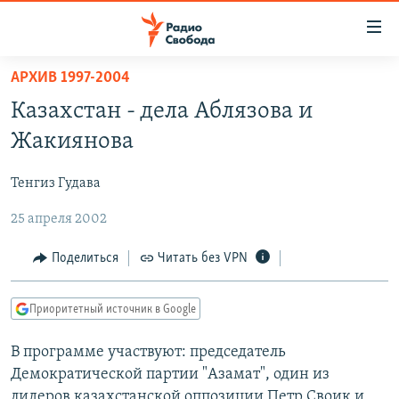
Ссылки
для
упрощенного
АРХИВ 1997-2004
ПРОГРАММЫ
доступа
Казахстан - дела Аблязова и
ПОДКАСТЫ
Вернуться
Жакиянова
к
АВТОРСКИЕ ПРОЕКТЫ
основному
Тенгиз Гудава
ЦИТАТЫ СВОБОДЫ
содержанию
Вернутся
25 апреля 2002
МНЕНИЯ
к
КУЛЬТУРА
Поделиться
Читать без VPN
главной
навигации
IDEL.РЕАЛИИ
Вернутся
Приоритетный источник в Google
КАВКАЗ.РЕАЛИИ
к
СЕВЕР.РЕАЛИИ
В программе участвуют: председатель
поиску
Демократической партии "Азамат", один из
СИБИРЬ.РЕАЛИИ
лидеров казахстанской оппозиции Петр Своик и