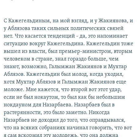
С Кажегельдиным, на мой взгляд, и у Жакиянова, и
у Аблязова таких сильных политических связей
нет. Что касается тенденций - да, это напоминает
ситуацию вокруг Кажегельдина. Кажегельдин тоже
вышел из власти, был премьер-министром, вторым
человеком в стране, знал гораздо больше, чем
знают, возможно, Галымжан Жакиянов и Мухтар
Аблязов. Кажегельдин был молод, когда уходил,
хотя Мухтар Аблязов и Галымжан Жакиянов еще
моложе. Мне кажется, что второй вот этот удар,
если не был нокаутом, то был как бы небольшим
нокдауном для Назарбаева. Назарбаев был в
растерянности, это было заметно. Никогда
Назарбаев не доходил до того, что оправдывался,
что на всяких собраниях начинал говорить, что вот
я сам вскормил эту молодежь, что она должна