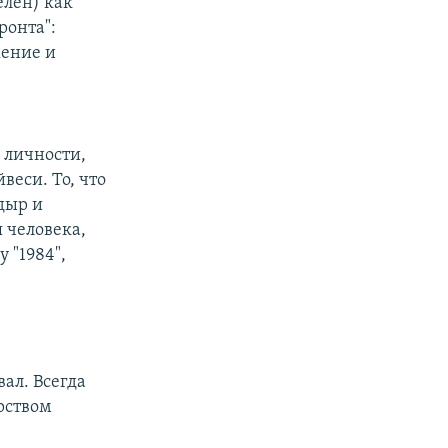
елен) как
ронта":
жение и
й личности,
веси. То, что
 дыр и
 человека,
 "1984",
вал. Всегда
рством