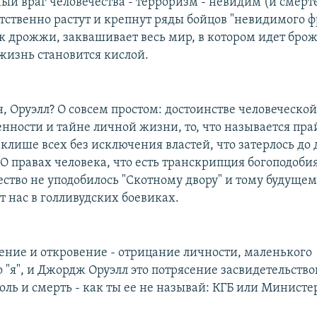
ый враг человечества - терроризм - невидим (и смерт
етственно растут и крепнут ряды бойцов "невидимого ф
к дрожжи, заквашивает весь мир, в котором идет бро
жизнь становится кислой.
н, Оруэлл? О совсем простом: достоинстве человеческо
ности и тайне личной жизни, то, что называется прай
 клише всех без исключения властей, что затерлось до
О правах человека, что есть транскрипция богоподобия
ство не уподобилось "Скотному двору" и тому будущему
т нас в голливудских боевиках.
сение и откровение - отрицание личности, маленького
 "я", и Джордж Оруэлл это потрясение засвидетельство
оль и смерть - как ты ее не называй: КГБ или Министе