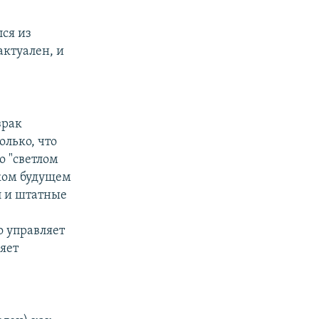
ся из
актуален, и
зрак
олько, что
о "светлом
аком будущем
л и штатные
о управляет
яет