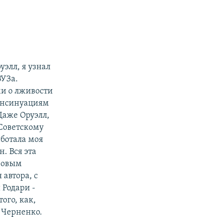
уэлл, я узнал
ВУЗа.
ми о лживости
инсинуациям
Даже Оруэлл,
 Советскому
аботала моя
. Вся эта
ровым
автора, с
 Родари -
ого, как,
 Черненко.