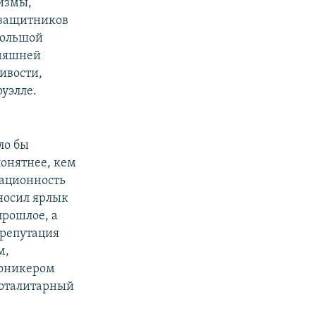
ризмы,
озащитников
Большой
дняшней
ивости,
руэлле.
ло бы
понятнее, кем
сационность
 носил ярлык
прошлое, а
я репутация
м,
роникером
тоталитарный