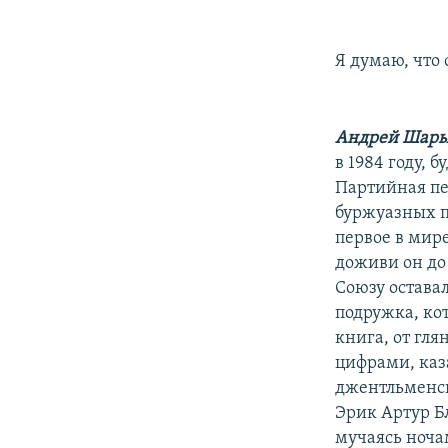
Я думаю, что
Андрей Шары
в 1984 году, 
Партийная пе
буржуазных п
первое в мире
доживи он до 
Союзу остава
подружка, ко
книга, от гл
цифрами, каз
джентльменск
Эрик Артур Б
мучаясь ноча