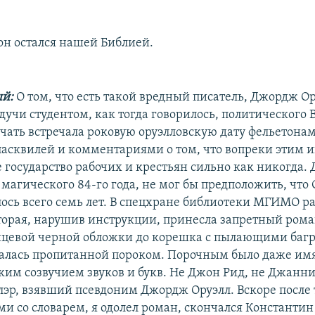
 он остался нашей Библией.
й:
О том, что есть такой вредный писатель, Джордж Ор
будучи студентом, как тогда говорилось, политического 
чать встречала роковую оруэлловскую дату фельетона
асквилей и комментариями о том, что вопреки этим 
 государство рабочих и крестьян сильно как никогда. 
магического 84-го года, не мог бы предположить, что
лось всего семь лет. В спецхране библиотеки МГИМО р
торая, нарушив инструкции, принесла запретный роман
янцевой черной обложки до корешка с пылающими баг
алась пропитанной пороком. Порочным было даже имя 
им созвучием звуков и букв. Не Джон Рид, не Джанни
лэр, взявший псевдоним Джордж Оруэлл. Вскоре после т
ми со словарем, я одолел роман, скончался Константин