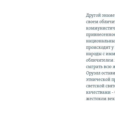
Другой знаме
своем обличи
коммунистиче
привнесенное
национальных
происходит у 
народы с имм
обличителем 
сыграть всю ж
Оруэлл остав
этнической п
светской свя
качествами -
жестоком век