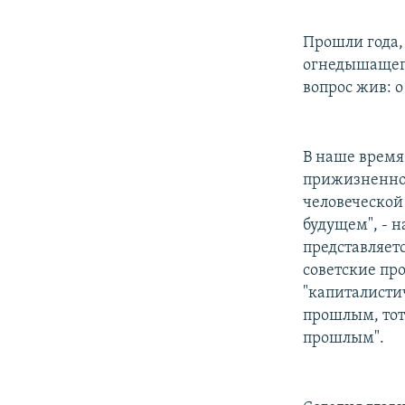
Прошли года,
огнедышащего
вопрос жив: о
В наше время
прижизненног
человеческой
будущем", - 
представляет
советские пр
"капиталистич
прошлым, тот
прошлым".