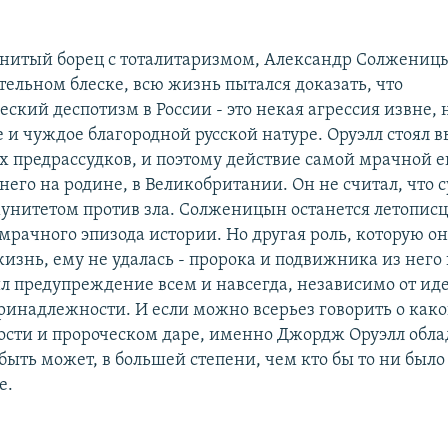
нитый борец с тоталитаризмом, Александр Солженицы
тельном блеске, всю жизнь пытался доказать, что
ский деспотизм в России - это некая агрессия извне, 
 и чуждое благородной русской натуре. Оруэлл стоял 
 предрассудков, и поэтому действие самой мрачной е
него на родине, в Великобритании. Он не считал, что 
унитетом против зла. Солженицын останется летопис
мрачного эпизода истории. Но другая роль, которую он
изнь, ему не удалась - пророка и подвижника из него
ил предупреждение всем и навсегда, независимо от ид
ринадлежности. И если можно всерьез говорить о как
тости и пророческом даре, именно Джордж Оруэлл обла
 быть может, в большей степени, чем кто бы то ни был
е.