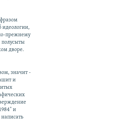
афразом
б идеологии,
 по-прежнему
и полусыты
ком дворе.
вом, значит -
рашит и
нитых
рафических
дтверждение
1984" и
л написать