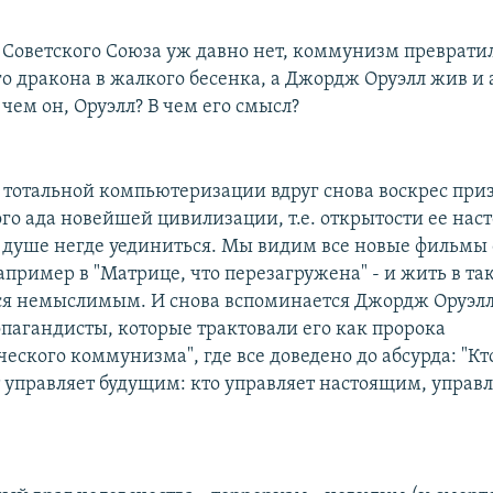
 Советского Союза уж давно нет, коммунизм превратил
 дракона в жалкого бесенка, а Джордж Оруэлл жив и 
 чем он, Оруэлл? В чем его смысл?
 тотальной компьютеризации вдруг снова воскрес при
о ада новейшей цивилизации, т.е. открытости ее наст
 душе негде уединиться. Мы видим все новые фильмы 
например в "Матрице, что перезагружена" - и жить в т
ся немыслимым. И снова вспоминается Джордж Оруэл
опагандисты, которые трактовали его как пророка
еского коммунизма", где все доведено до абсурда: "Кт
 управляет будущим: кто управляет настоящим, управл