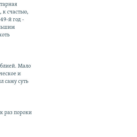
итарная
 к счастью,
49-й год -
ольшим
хоть
иблией. Мало
ическое и
л саму суть
к раз пороки