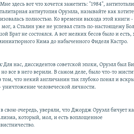
Мне здесь вот что хочется заметить: "1984", антитотал
талитарная антиутопия Оруэлла, называйте как хотите,
изовалась полностью. Ко времени выхода этой книги - 
е мог, а Сталин уже не успевал стать по-настоящему Б
ой Брат не состоялся. А вот мелких бесов было и есть, 
 миниатюрного Кима до набыченного Фиделя Кастро.
:
Для нас, диссидентов советской эпохи, Оруэлл был Б
, но все в него верили. В самом деле, было что-то мист
 том, что некий англичанин так глубоко понял и вскры
 уничтожение человеческой личности.
в свою очередь, уверяли, что Джордж Оруэлл бичует ка
ализма, который, мол, и есть воплощенное
вистничество.