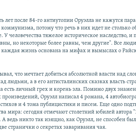
ть лет после 84-го антиутопии Оруэлла не кажутся пар
 коммунизма, потому что речь в них идет не столько о
е. У человечества тяжелое историческое наследство, и
вны, но некоторые более равны, чем другие". Все люд
и каждая жизнь основана на мифах и вымыслах о Райс
ывал, что мечтает добиться абсолютной власти над сло
над людьми, а в его антисталинских сказках власть ст
на есть личный грех и корень зла. Помимо двух знаме
 произведений, Оруэлл написал 4 романа, 4 автобиог
к стихов и 4 тома публицистики и писем. Еще одно по
ва мира: сегодня отмечают столетний юбилей автора "
. А ведь никто так изящно, как Оруэлл, не способен бы
 две странички о секретах заваривания чая.