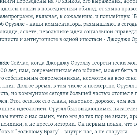
 книги переведены на 70 языков, его выражения, афо
адоксы вошли в повседневный обиход, от языка прав
телепрограмм, включая, к сожалению, и пошлейшую "
 об Оруэлле - наши комментаторы размышляют в сего
ровидце, аскете, невольнике идей социальной справедл
тописте и антиутописте в одной ипостаси - Джордже О
ков:
Сейчас, когда Джорджу Оруэллу теоретически мог
100 лет, нам, современникам его юбилея, может быть 
его собственным современникам, несмотря на всю сен
 книг. Долгое время, в том числе и посмертно, Оруэлл
та, но коммунизм сегодня большей частью отошел в 
лся. Этот остаток его славы, наверное, дороже, чем вс
рашней идеологией: Оруэлл был выдающимся писателе
ам нечто о нас самих, чего мы до тех пор не знали, х
 психики, а не просто истории. Он первым понял, что 
овь к "Большому Брату" - внутри нас, а не снаружи.