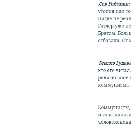
Лев Ройтман:
утопия или то
нигде не реал
Гитлер уже н
Братом. Больш
отбавляй. От
Тенгиз Гудава
кто его читал
религиозное в
коммунизма -
Коммунисты, 
и язвы капит
человеконена