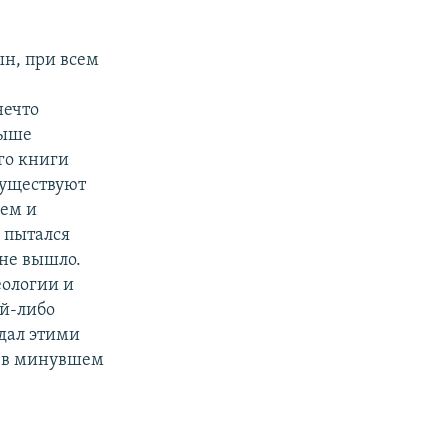
н, при всем
нечто
выше
го книги
существуют
цем и
 пытался
 не вышло.
еологии и
ой-либо
дал этими
о в минувшем