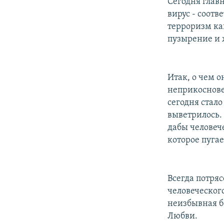
Сегодня главн
вирус - соотв
терроризм ка
пузырение и 
Итак, о чем о
неприкосновен
сегодня стало
выветрилось. 
дабы человече
которое пугае
Всегда потря
человеческого
неизбывная б
Любви.