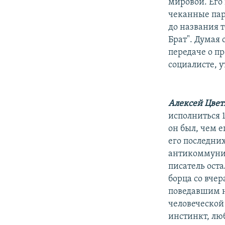
РАСПИСАНИЕ ВЕЩАНИЯ
мировой. Его
чеканные пар
ПОДПИШИТЕСЬ НА РАССЫЛКУ
до названия 
Брат". Думая
передаче о п
социалисте, у
Алексей Цвет
исполниться 
он был, чем 
его последних
антикоммунис
писатель оста
борца со вче
поведавшим н
человеческой
инстинкт, люб