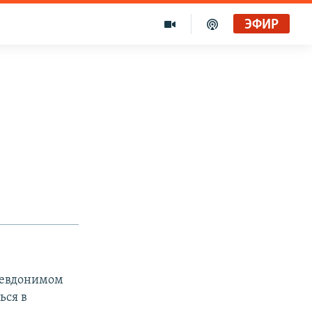
ЭФИР
псевдонимом
ься в