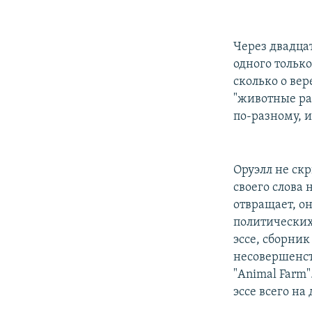
Через двадца
одного только
сколько о вер
"животные ра
по-разному, 
Оруэлл не скр
своего слова 
отвращает, о
политических
эссе, сборни
несовершенст
"Animal Farm"
эссе всего на