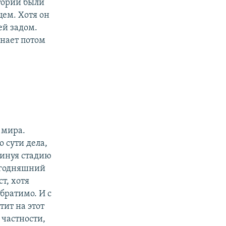
стории были
цем. Хотя он
ей задом.
инает потом
 мира.
о сути дела,
минуя стадию
сегодняшний
т, хотя
братимо. И с
тит на этот
 частности,