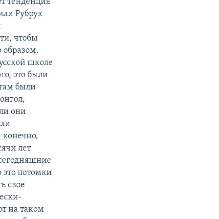
ет тенденция
 или Рубрук
и
ти, чтобы
о образом.
русской школе
го, это были
 там были
онгол,
ли они
сли
, конечно,
сячи лет
 сегодняшние
о это потомки
ь свое
ески-
т на таком