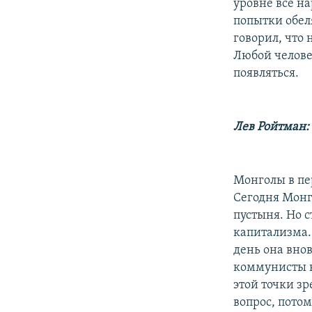
уровне все на
попытки обел
говорил, что 
Любой человек
появляться.
Лев Ройтман:
Монголы в пе
Сегодня Монго
пустыня. Но 
капитализма.
день она вно
коммунисты к 
этой точки зр
вопрос, потом