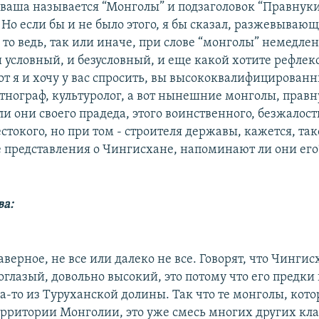
 ваша называется “Монголы” и подзаголовок “Правнук
Но если бы и не было этого, я бы сказал, разжевываю
 то ведь, так или иначе, при слове “монголы” немедле
 условный, и безусловный, и еще какой хотите рефлекс
от я и хочу у вас спросить, вы высококвалифицирован
этнограф, культуролог, а вот нынешние монголы, правн
 они своего прадеда, этого воинственного, безжалостн
стокого, но при том - строителя державы, кажется, та
 представления о Чингисхане, напоминают ли они его
ва:
верное, не все или далеко не все. Говорят, что Чингис
глазый, довольно высокий, это потому что его предки 
а-то из Туруханской долины. Так что те монголы, кото
ерритории Монголии, это уже смесь многих других кла