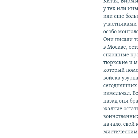
Китая, Бирмы,
у тех или ины
или еще боль
участниками 
особо монголо
Они писали то
в Москве, ес
сплошные крас
тюркские и м
который пом
войска узурпа
сегодняшних б
измельчал. Во
назад они бр
жалкие остат
воинственных
начало, свой
мистическими