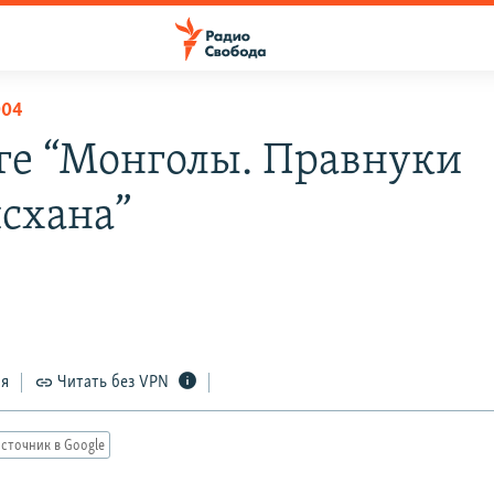
004
ге “Монголы. Правнуки
схана”
ся
Читать без VPN
сточник в Google