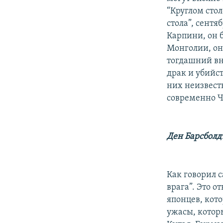
“Круглом стол
стола”, сентя
Карпини, он б
Монголии, он
тогдашний вн
драк и убийст
них неизвестн
современно Ч
Ден Барсболд
Как говорил с
врага”. Это о
японцев, кот
ужасы, котор