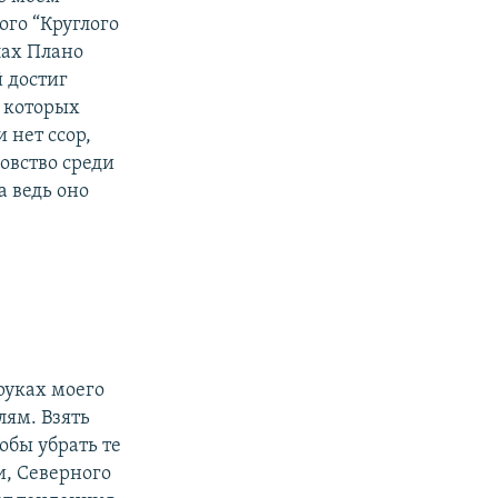
ого “Круглого
лах Плано
й достиг
, которых
 нет ссор,
ровство среди
а ведь оно
руках моего
лям. Взять
обы убрать те
, Северного