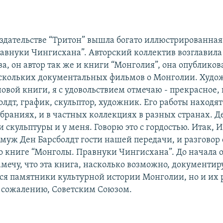
здательстве “Тритон” вышла богато иллюстрированная
авнуки Чингисхана”. Авторский коллектив возглавила
а, он автор так же и книги “Монголия”, она опубликов
скольких документальных фильмов о Монголии. Худо
овой книги, я с удовольствием отмечаю - прекрасное,
лдт, график, скульптор, художник. Его работы находят
браниях, и в частных коллекциях в разных странах. Де
и скульптуры и у меня. Говорю это с гордостью. Итак, 
е муж Ден Барсболдт гости нашей передачи, и разговор
 о книге “Монголы. Правнуки Чингисхана”. До начала 
амечу, что эта книга, насколько возможно, документир
я памятники культурной истории Монголии, но и их 
к сожалению, Советским Союзом.