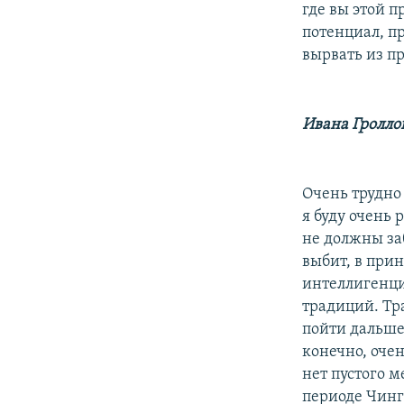
где вы этой п
потенциал, п
вырвать из п
Ивана Гролло
Очень трудно 
я буду очень 
не должны заб
выбит, в при
интеллигенци
традиций. Тр
пойти дальше
конечно, очен
нет пустого м
периоде Чинг