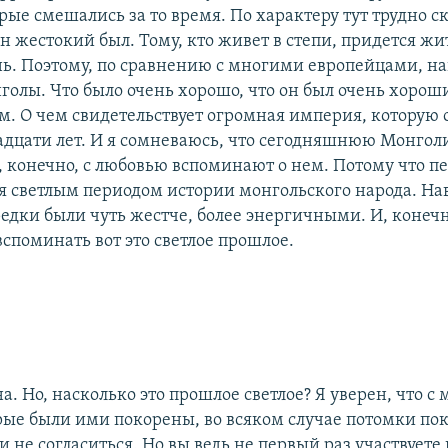
рые смешались за то время. По характеру тут трудно ск
он жестокий был. Тому, кто живет в степи, придется жи
ь. Поэтому, по сравнению с многими европейцами, на
голы. Что было очень хорошо, что он был очень хоро
м. О чем свидетельствует огромная империя, которую о
адцати лет. И я сомневаюсь, что сегодняшнюю Монго
, конечно, с любовью вспоминают о нем. Потому что п
ся светлым периодом истории монгольского народа. Нав
редки были чуть жестче, более энергичными. И, конеч
споминать вот это светлое прошлое.
а. Но, насколько это прошлое светлое? Я уверен, что с
рые были ими покорены, во всяком случае потомки по
и не согласиться. Но вы ведь не первый раз участвуете