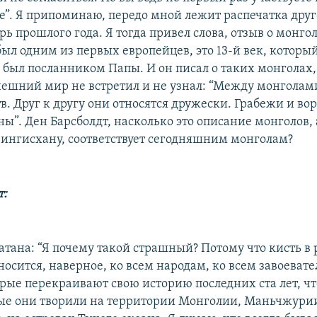
е”. Я припоминаю, передо мной лежит распечатка друг
брь прошлого года. Я тогда привел слова, отзыв о монго
ыл одним из первых европейцев, это 13-й век, которы
 был посланником Папы. И он писал о таких монголах
ешний мир не встретил и не узнал: “Между монголами
в. Друг к другу они относятся дружески. Грабежи и во
ы”. Ден Барсболдт, насколько это описание монголов, 
ингисхану, соответствует сегодняшним монголам?
т:
атана: “Я почему такой страшный? Потому что кисть в 
тносится, наверное, ко всем народам, ко всем завоевате
орые перекраивают свою историю последних ста лет, чт
ые они творили на территории Монголии, Маньчжурии