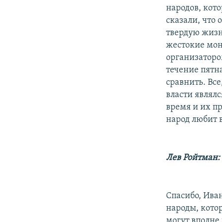
народов, кото
сказали, что 
твердую жизн
жестокие мон
организаторо
течение пятн
сравнить. Все
власти являл
время и их п
народ любит в
Лев Ройтман:
Спасибо, Иван
народы, кото
могут вполне 