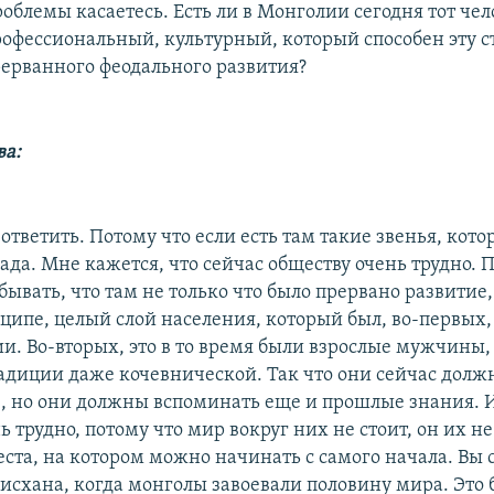
роблемы касаетесь. Есть ли в Монголии сегодня тот че
рофессиональный, культурный, который способен эту с
рерванного феодального развития?
ва:
ответить. Потому что если есть там такие звенья, кото
рада. Мне кажется, что сейчас обществу очень трудно. 
ывать, что там не только что было прервано развитие,
нципе, целый слой населения, который был, во-первых
и. Во-вторых, это в то время были взрослые мужчины,
адиции даже кочевнической. Так что они сейчас долж
, но они должны вспоминать еще и прошлые знания. И
ь трудно, потому что мир вокруг них не стоит, он их не
еста, на котором можно начинать с самого начала. Вы 
исхана, когда монголы завоевали половину мира. Это 