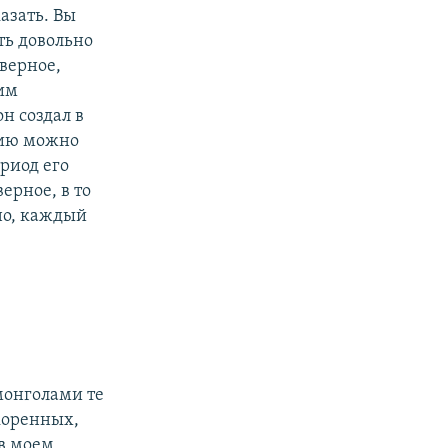
азать. Вы
ть довольно
верное,
шим
н создал в
лию можно
ериод его
ерное, в то
но, каждый
 монголами те
коренных,
 в моем