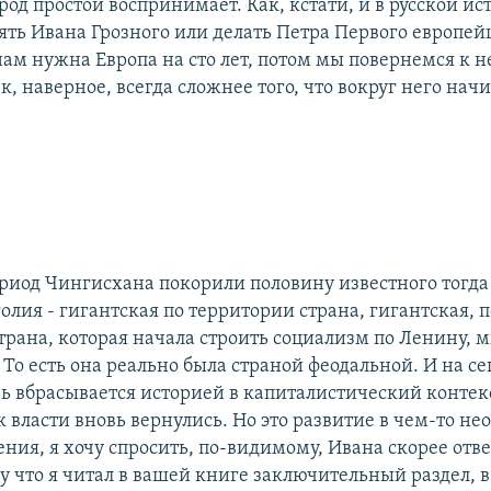
род простой воспринимает. Как, кстати, и в русской и
ять Ивана Грозного или делать Петра Первого европей
нам нужна Европа на сто лет, потом мы повернемся к н
, наверное, всегда сложнее того, что вокруг него нач
риод Чингисхана покорили половину известного тогда
лия - гигантская по территории страна, гигантская, п
страна, которая начала строить социализм по Ленину, 
 То есть она реально была страной феодальной. И на 
вь вбрасывается историей в капиталистический контекс
власти вновь вернулись. Но это развитие в чем-то нео
ения, я хочу спросить, по-видимому, Ивана скорее отве
у что я читал в вашей книге заключительный раздел, в