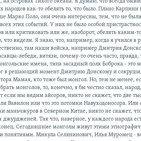
 на островах Тихого океана. Я думаю, что всегда быва
х народов как-то обелять то, что было. Плано Карпини
ше Марко Поло, они очень интересны, тем, что не был
всех этих событий. У них не было особой пристрастнос
в или критиковать или же, наоборот, обелять каким-т
, что видели. Я знаю, что, например, когда я учился в 
тественно, там наши войска, например Дмитрия Донско
авцы-лебеди, витязи, почему-то очень часто, правда,
онгольские имена, типа засадный полк Боброка - это м
ог в решающий момент Дмитрию Донскому и сокруши
тора Мамая, кто тоже был монгол. Но, тем не менее, е
рать монголов, то, конечно, я бы честно сказал, народ
т если мы видим айсоров, никто не скажет, что две ты
али Вавилон или что это потомки Навуходоносора. Или
ки маньчжуров в Северном Китае, никто не скажет, чт
 джурдженей. Так что, наверное, у каждого народа ест
 конец. Сегодняшние монголы живут этими этнографич
 понятиями. Микула Селянинович, Илья Муромец - во