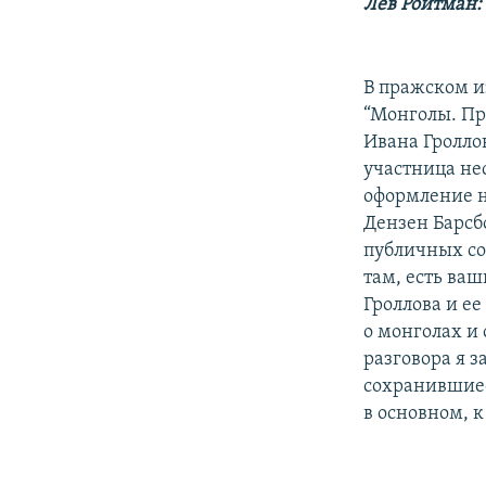
РАСПИСАНИЕ ВЕЩАНИЯ
Лев Ройтман:
ПОДПИШИТЕСЬ НА РАССЫЛКУ
В пражском и
“Монголы. Пр
Ивана Гроллов
участница не
оформление н
Дензен Барсбо
публичных со
там, есть ваш
Гроллова и е
о монголах и
разговора я з
сохранившиес
в основном, 