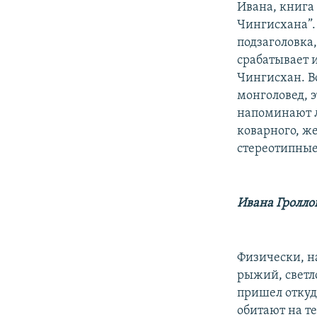
Ивана, книга
Чингисхана”. 
подзаголовка,
срабатывает и
Чингисхан. В
монголовед, 
напоминают ли
коварного, же
стереотипные
Ивана Гролло
Физически, на
рыжий, светло
пришел откуд
обитают на т