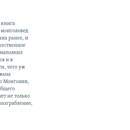
 книга
 монголовед
ана ранее, и
жественное
 выполнил
ся и в
н, чего уж
Ивана
 о Монголии,
общего
ует не только
разграбление,