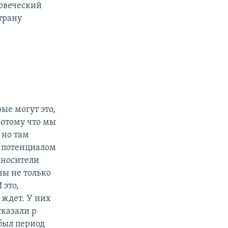
ловеческий
трану
рые могут это,
Потому что мы
 но там
, потенциалом
 носители
ны не только
 это,
 ждет. У них
сказали р
был период