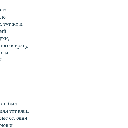
и
щего
нно
, тут же и
ный
уки,
ого к врагу,
ковы
?
хан был
или тот клан
рые сегодня
нов и