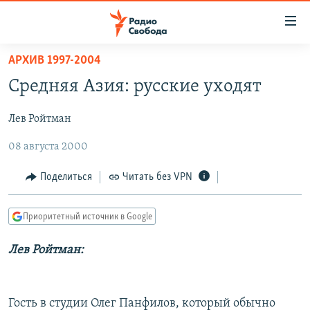
Ссылки
для
упрощенного
АРХИВ 1997-2004
ПРОГРАММЫ
доступа
Средняя Азия: русские уходят
ПОДКАСТЫ
Вернуться
к
Лев Ройтман
АВТОРСКИЕ ПРОЕКТЫ
основному
08 августа 2000
ЦИТАТЫ СВОБОДЫ
содержанию
Вернутся
МНЕНИЯ
Поделиться
Читать без VPN
к
КУЛЬТУРА
главной
Приоритетный источник в Google
навигации
IDEL.РЕАЛИИ
Вернутся
КАВКАЗ.РЕАЛИИ
Лев Ройтман:
к
СЕВЕР.РЕАЛИИ
поиску
СИБИРЬ.РЕАЛИИ
Гость в студии Олег Панфилов, который обычно