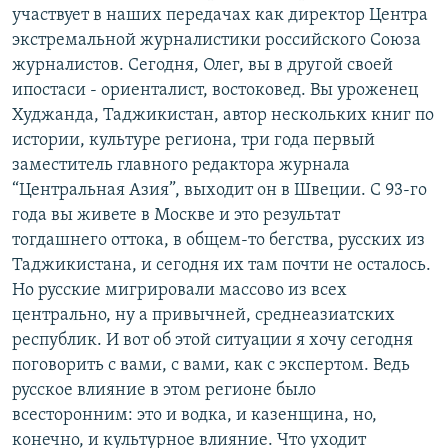
участвует в наших передачах как директор Центра
РАСПИСАНИЕ ВЕЩАНИЯ
экстремальной журналистики российского Союза
ПОДПИШИТЕСЬ НА РАССЫЛКУ
журналистов. Сегодня, Олег, вы в другой своей
ипостаси - ориенталист, востоковед. Вы уроженец
СОЦИАЛЬНЫЕ СЕТИ
Худжанда, Таджикистан, автор нескольких книг по
истории, культуре региона, три года первый
заместитель главного редактора журнала
“Центральная Азия”, выходит он в Швеции. С 93-го
года вы живете в Москве и это результат
тогдашнего оттока, в общем-то бегства, русских из
Все сайты РСЕ/РС
Таджикистана, и сегодня их там почти не осталось.
Но русские мигрировали массово из всех
центрально, ну а привычней, среднеазиатских
республик. И вот об этой ситуации я хочу сегодня
поговорить с вами, с вами, как с экспертом. Ведь
русское влияние в этом регионе было
всесторонним: это и водка, и казенщина, но,
конечно, и культурное влияние. Что уходит