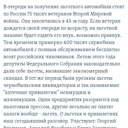
РАСПИСАНИЕ ВЕЩАНИЯ
В очереди на получение льготного автомобиля стоят
по России 75 тысяч ветеранов Второй Мировой
ПОДПИШИТЕСЬ НА РАССЫЛКУ
войны. Она закончилась в 45-м году. Если ветеран
дождется своей очереди по возрасту, на льготной
СОЦИАЛЬНЫЕ СЕТИ
машине будет ездить его внук, возможно правнук.
Тем временем примерно 400 тысяч служебных
автомобилей с полным обслуживанием бесплатно
возят российских чиновников. Летом этого года
депутаты Федерального Собрания законодательно
Все сайты РСЕ/РС
дали себе льготы, вызвавшие закономерный
скандал. В тот же период были урезаны льготы
чернобыльским ликвидаторам и так называемые
“аптечные привилегии” неимущим и
малоимущим. Одни предприятия разоряются под
налоговым прессом, другие легально не платят
налоги вообще - льгота. О льготах и привилегиях
наш сегодняшний разговор. Участвуют: Георгий