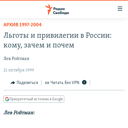
Ссылки
для
упрощенного
АРХИВ 1997-2004
ПРОГРАММЫ
доступа
Льготы и привилегии в России:
ПОДКАСТЫ
Вернуться
кому, зачем и почем
к
АВТОРСКИЕ ПРОЕКТЫ
основному
Лев Ройтман
ЦИТАТЫ СВОБОДЫ
содержанию
Вернутся
21 октября 1999
МНЕНИЯ
к
КУЛЬТУРА
Поделиться
Читать без VPN
главной
навигации
IDEL.РЕАЛИИ
Вернутся
Приоритетный источник в Google
КАВКАЗ.РЕАЛИИ
к
СЕВЕР.РЕАЛИИ
Лев Ройтман:
поиску
СИБИРЬ.РЕАЛИИ