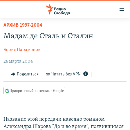
Ссылки
для
упрощенного
АРХИВ 1997-2004
ПРОГРАММЫ
доступа
Мадам де Сталь и Сталин
ПОДКАСТЫ
Вернуться
к
Борис Парамонов
АВТОРСКИЕ ПРОЕКТЫ
основному
26 марта 2004
ЦИТАТЫ СВОБОДЫ
содержанию
Вернутся
МНЕНИЯ
Поделиться
Читать без VPN
к
КУЛЬТУРА
главной
Приоритетный источник в Google
навигации
IDEL.РЕАЛИИ
Вернутся
КАВКАЗ.РЕАЛИИ
к
СЕВЕР.РЕАЛИИ
поиску
Название этой передачи навеяно романом
СИБИРЬ.РЕАЛИИ
Александра Шарова "До и во время", появившимся