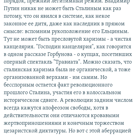
порядок, прежний легитимный режим. Владимир
Путин никак не может быть Сталиным как раз
потому, что он явился в системе, как некое
законное ее дитя, даже как наследник в прямом
смысле: вспомним рукоположение его Ельциным.
Тут не может быть пресловутой харизмы - а чистая
канцелярия. "Господин канцелярия", как говорится
в одном рассказе Горбунова - о купцах, посетивших
оперный спектакль "Травиата". Можно сказать, что
сталинская харизма была не органической, а тоже
организованной верхами - им самим. Но
бесспорным остается факт революционного
прошлого Сталина, участия его в колоссальном
историческом сдвиге. А революции задним числом
всегда кажутся апофеозом свободы, хотя в
действительности они отличаются кровавыми
жертвоприношениями и конечным торжеством
цезаристской диктатуры. Но вот с этой аберрацией