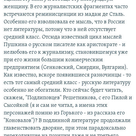
женщину. В его журналистских фрагментах часто
встречаются реминисценции из мадам де Сталь.
Особенно его взволновала ее мысль, что в России
нет литературы, потому что в ней отсутствует
средний класс. Отсюда известный цикл мыслей
Пушкина о русском писателе как аристократе - и
нелюбовь его к журнализму, становившемуся уже
при его жизни большим коммерческим
предприятием (Сенковский, Смирдин, Булгарин).
Как известно, вскоре появившиеся разночинцы - то
есть тот самый средний класс - русскую литературу
особенно не обогатили. Кто сейчас будет читать,
скажем, "Подлиповцев" Решетникова, с его Пилой и
Сысойкой (я и сам не читал, а имена этих
персонажей помню из Горького - из рассказа его
"Коновалов")? В подлинной литературе продолжали
главенствовать дворяне, при этом парадоксально
переходившие на позиции даже и не третьего