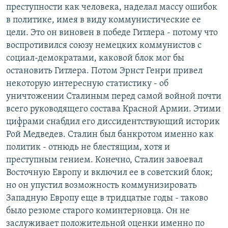
преступности как человека, наделал массу ошибок
в политике, имея в виду коммунистические ее
цели. Это он виновен в победе Гитлера - потому что
воспротивился союзу немецких коммунистов с
социал-демократами, каковой блок мог бы
остановить Гитлера. Потом Эрнст Генри привел
некоторую интересную статистику - об
уничтожении Сталиным перед самой войной почти
всего руководящего состава Красной Армии. Этими
цифрами снабдил его диссидентствующий историк
Рой Медведев. Сталин был банкротом именно как
политик - отнюдь не блестящим, хотя и
преступным гением. Конечно, Сталин завоевал
Восточную Европу и включил ее в советский блок;
но он упустил возможность коммунизировать
Западную Европу еще в тридцатые годы - таково
было резюме старого коминтерновца. Он не
заслуживает положительной оценки именно по