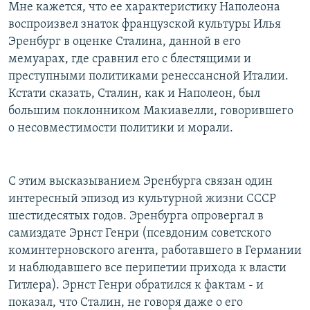
Мне кажется, что ее характеристику Наполеона
воспроизвел знаток французской культуры Илья
Эренбург в оценке Сталина, данной в его
мемуарах, где сравнил его с блестящими и
преступными политиками ренессансной Италии.
Кстати сказать, Сталин, как и Наполеон, был
большим поклонником Макиавелли, говорившего
о несовместимости политики и морали.
С этим высказыванием Эренбурга связан один
интересный эпизод из культурной жизни СССР
шестидесятых годов. Эренбурга опровергал в
самиздате Эрнст Генри (псевдоним советского
коминтерновского агента, работавшего в Германии
и наблюдавшего все перипетии прихода к власти
Гитлера). Эрнст Генри обратился к фактам - и
показал, что Сталин, не говоря даже о его