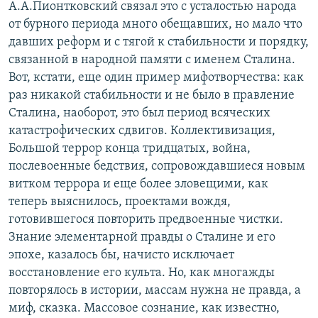
А.А.Пионтковский связал это с усталостью народа
от бурного периода много обещавших, но мало что
давших реформ и с тягой к стабильности и порядку,
связанной в народной памяти с именем Сталина.
Вот, кстати, еще один пример мифотворчества: как
раз никакой стабильности и не было в правление
Сталина, наоборот, это был период всяческих
катастрофических сдвигов. Коллективизация,
Большой террор конца тридцатых, война,
послевоенные бедствия, сопровождавшиеся новым
витком террора и еще более зловещими, как
теперь выяснилось, проектами вождя,
готовившегося повторить предвоенные чистки.
Знание элементарной правды о Сталине и его
эпохе, казалось бы, начисто исключает
восстановление его культа. Но, как многажды
повторялось в истории, массам нужна не правда, а
миф, сказка. Массовое сознание, как известно,