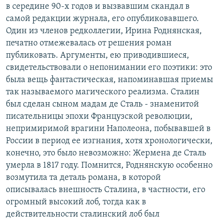
в середине 90-х годов и вызвавшим скандал в
РАСПИСАНИЕ ВЕЩАНИЯ
самой редакции журнала, его опубликовавшего.
ПОДПИШИТЕСЬ НА РАССЫЛКУ
Один из членов редколлегии, Ирина Роднянская,
печатно отмежевалась от решения роман
СОЦИАЛЬНЫЕ СЕТИ
публиковать. Аргументы, ею приводившиеся,
свидетельствовали о непонимании его поэтики: это
была вещь фантастическая, напоминавшая приемы
так называемого магического реализма. Сталин
был сделан сыном мадам де Сталь - знаменитой
писательницы эпохи Французской революции,
Все сайты РСЕ/РС
непримиримой врагини Наполеона, побывавшей в
России в период ее изгнания, хотя хронологически,
конечно, это было невозможно: Жермена де Сталь
умерла в 1817 году. Помнится, Роднянскую особенно
возмутила та деталь романа, в которой
описывалась внешность Сталина, в частности, его
огромный высокий лоб, тогда как в
действительности сталинский лоб был