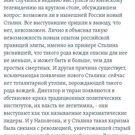
Мне случилось недавно выступать по киевскому
телевидению на круглом столе, обсуждавшем
вопрос: возможен ли в нынешней России новый
Сталин. Все выступавшие пришли к выводу, что
нет, невозможен. Лично я объяснял такую
невозможность новым опытом российской
правящей элиты, именно на примере Сталина
уяснившей, что такого рода вожди опасны для нее
не меньше, а может быть и больше, чем для
простых смертных. И другая причина существует,
исключающая появление нового Сталина: сейчас
нет тоталитарной утопии, порождающей такого
рода вождей. Диктатор и тиран появляются в
обстановке краха традиционных политических
институтов, их власть не легитимна, - они
выступают как так называемые харизматические
лидеры. И у Наполеона, и у Сталина такая харизма
была связана с революцией, уничтожавшей старый