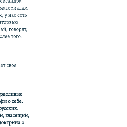
лександра
м материалам
, у нас есть
интервью
ай, говорят,
олее того,
ет свое
горделивые
фы о себе.
русских.
й, гласящий,
доктрина о