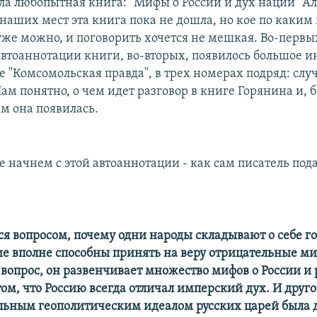
ла любопытная книга: "Мифы о России и дух нации" А
 наших мест эта книга пока не дошла, но кое по каки
уже можно, и поговорить хочется не мешкая. Во-первых
 автоаннотации книги, во-вторых, появилось большое 
те "Комсомольская правда", в трех номерах подряд: случ
м понятно, о чем идет разговор в книге Горянина и, б
ем она появилась.
е начнем с этой автоаннотации - как сам писатель пода
тся вопросом, почему одни народы складывают о себе 
ие вполне способны принять на веру отрицательные ми
 вопрос, он развенчивает множество мифов о России и 
ом, что Россию всегда отличал имперский дух. И друго
льным геополитическим идеалом русских царей была 