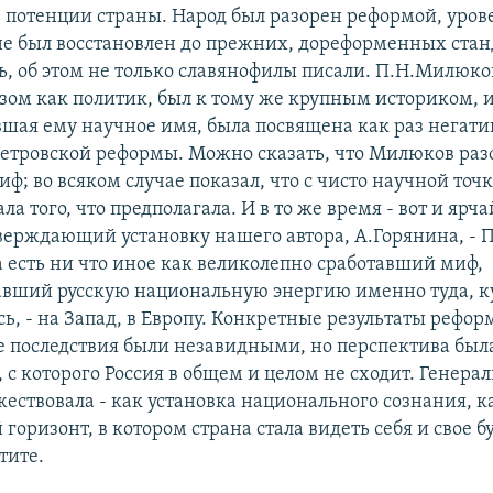
 потенции страны. Народ был разорен реформой, уров
не был восстановлен до прежних, дореформенных стан
ть, об этом не только славянофилы писали. П.Н.Милюко
зом как политик, был к тому же крупным историком, и
авшая ему научное имя, была посвящена как раз негат
петровской реформы. Можно сказать, что Милюков раз
ф; во всяком случае показал, что с чисто научной точ
ла того, что предполагала. И в то же время - вот и яр
верждающий установку нашего автора, А.Горянина, - 
а есть ни что иное как великолепно сработавший миф,
вший русскую национальную энергию именно туда, к
ь, - на Запад, в Европу. Конкретные результаты рефор
последствия были незавидными, но перспектива была
 с которого Россия в общем и целом не сходит. Генера
жествовала - как установка национального сознания, к
горизонт, в котором страна стала видеть себя и свое 
тите.