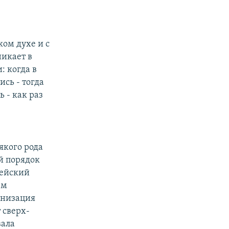
ком духе и с
икает в
: когда в
сь - тогда
 - как раз
якого рода
й порядок
пейский
ем
рнизация
 сверх-
вала