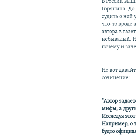
РАСПИСАНИЕ ВЕЩАНИЯ
В России выш
Горянина. До
ПОДПИШИТЕСЬ НА РАССЫЛКУ
судить о ней 
что-то вроде
автора в газе
небывалый. На
почему и зач
Но вот давайт
сочинение:
"Автор задае
мифы, а друг
Исследуя этот
Например, о т
будто официа