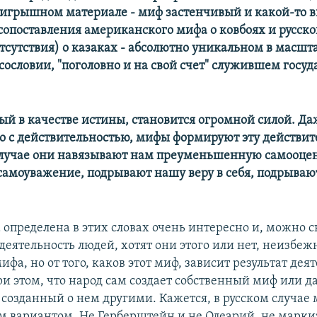
ыигрышном материале - миф застенчивый и какой-то 
 сопоставления американского мифа о ковбоях и русск
отсутствия) о казаках - абсолютно уникальном в масшт
сословии, "поголовно и на свой счет" служившем госуда
ый в качестве истины, становится огромной силой. Да
о с действительностью, мифы формируют эту действите
лучае они навязывают нам преуменьшенную самооцен
амоуважение, подрывают нашу веру в себя, подрывают
 определена в этих словах очень интересно и, можно с
деятельность людей, хотят они этого или нет, неизбеж
ифа, но от того, каков этот миф, зависит результат дея
ри этом, что народ сам создает собственный миф или 
 созданный о нем другими. Кажется, в русском случае
ым вариантом. Не Герберштейн и не Олеарий, не марки