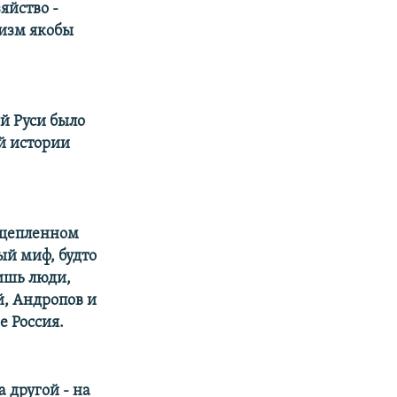
яйство -
визм якобы
й Руси было
ой истории
сщепленном
ый миф, будто
лишь люди,
й, Андропов и
 Россия.
 другой - на