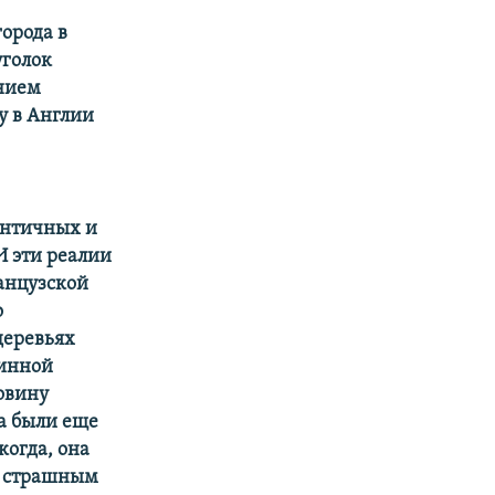
города в
уголок
ением
ду в Англии
античных и
 эти реалии
ранцузской
о
деревьях
линной
овину
а были еще
когда, она
о страшным