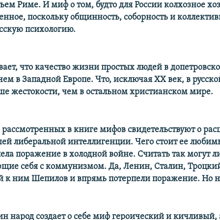
ьем Риме. И миф о том, будто для России колхозное хоз
венное, поскольку общинность, соборность и коллекти
усскую психологию.
вает, что качество жизни простых людей в допетровско
ем в Западной Европе. Что, исключая ХХ век, в русск
ше жестокости, чем в остальном христианском мире.
 рассмотренных в книге мифов свидетельствуют о ра
ей либеральной интеллигенции. Чего стоит ее любим
пела поражение в холодной войне. Считать так могут 
щие себя с коммунизмом. Да, Ленин, Сталин, Троцки
к ним Шепилов и впрямь потерпели поражение. Но не
н народ создает о себе миф героический и кичливый, а