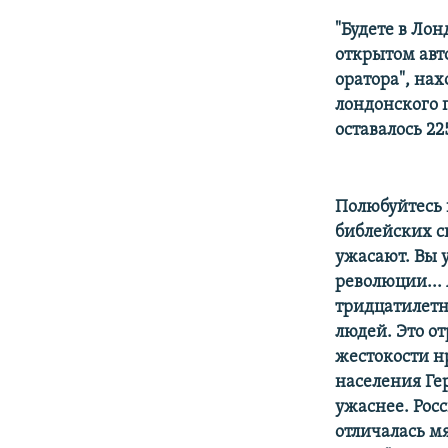
"Будете в Лон
открытом авто
оратора", на
лондонского п
оставалось 2
Полюбуйтесь 
библейских с
ужасают. Вы у
революции...
тридцатилетн
людей. Это о
жестокости н
населения Ге
ужаснее. Росс
отличалась м