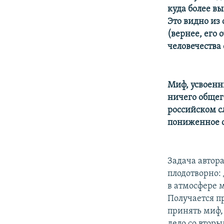
куда более в
Это видно из
(вернее, его 
человечества 
Миф, усвоенн
ничего общег
российском с
пониженное с
Задача автора
плодотворно: 
в атмосфере м
Получается п
принять миф,
дело со втор