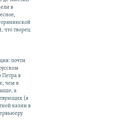
вели в
есное,
 горянинской
, что творец
ция: почти
русском
о Петра в
е, чем в
выше, а
ствующих (я
ртной казни в
тервьюеру