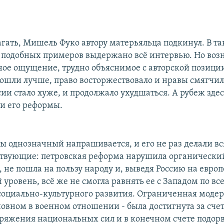
агать, Мишель Фуко автору матерьяльца подкинул. В та
подобных примеров выдержано всё интервью. Но возн
ное ощущение, трудно объяснимое с авторской позиции
пошли лучше, право восторжествовало и нравы смягчили
ии стало хуже, и продолжало ухудшаться. А рубеж здесь
и его реформы.
бы однозначный напрашивается, и его не раз делали вс
твующие: петровская реформа нарушила органически
, не пошла на пользу народу и, выведя Россию на евро
уровень, всё же не смогла равнять ее с Западом по вс
социально-культурного развития. Ограниченная моде
новном в военном отношении - была достигнута за счет
ряжения национальных сил и в конечном счете подор