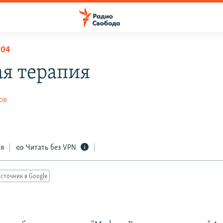
004
ая терапия
ов
ся
Читать без VPN
сточник в Google