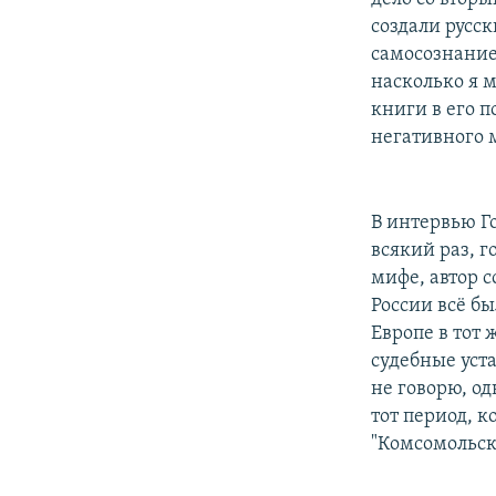
создали русск
самосознание.
насколько я 
книги в его п
негативного 
В интервью Г
всякий раз, 
мифе, автор с
России всё бы
Европе в тот 
судебные уст
не говорю, од
тот период, к
"Комсомольск