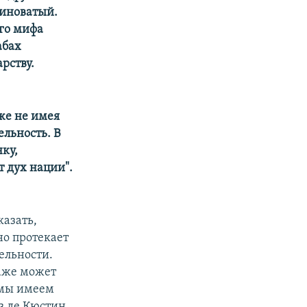
виноватый.
ого мифа
абах
рству.
же не имея
льность. В
ку,
 дух нации".
казать,
но протекает
тельности.
даже может
 мы имеем
з де Кюстин