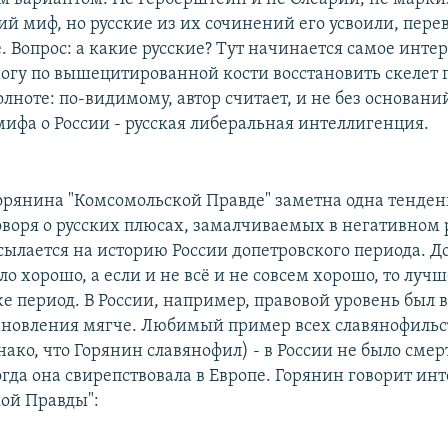
ий миф, но русские из их сочинений его усвоили, пере
 Вопрос: а какие русские? Тут начинается самое интер
могу по вышецитированной кости восстановить скелет
олноте: по-видимому, автор считает, и не без оснований
мифа о России - русская либеральная интеллигенция.
орянина "Комсомольской Правде" заметна одна тенден
говоря о русских плюсах, замалчиваемых в негативном 
сылается на историю России допетровского периода. Д
ло хорошо, а если и не всё и не совсем хорошо, то лучш
же период. В России, например, правовой уровень был 
ановления мягче. Любимый пример всех славянофиль
нако, что Горянин славянофил) - в России не было сме
огда она свирепствовала в Европе. Горянин говорит ин
ой Правды":