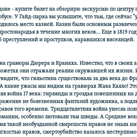
доне - купите билет на обзорную экскурсию по центру 
бусе. У Гайд-парка вы услышите, что там, где сейчас "
ходилось место казней. Казни были основным развлеч
ростонародья в течение многих веков... Еще в 1819 го
25 преступлений и проступков, каравшихся виселицей.
на гравюры Дюрера и Кранаха. Известно, что в своих 
южетах они отражали реалии окружавшей их жизни. И
видите, что гильотина существовала за два века до Ф
 А какие ужасы мы видим на гравюрах Жака Калло! Эт
яя война 17 века: гирлянды и гроздья повешенных на 
тражение не болезненных фантазий художника, а под
равов того времени. Тридцатилетняя война унесла пол
рмании, особенно лютовали там шведы. А Средние век
ия такой необузданной свирепости нравов не знала ни
ягкостью нравов, смертоубийство казалось нестерпим