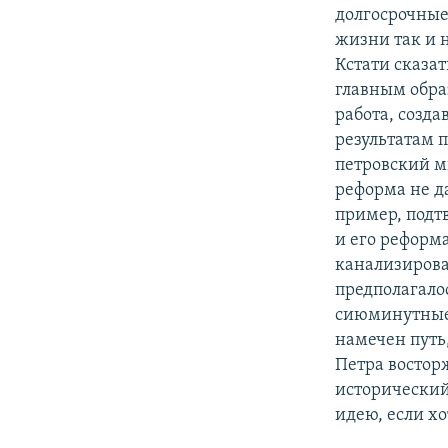
долгосрочные
жизни так и 
Кстати сказа
главным обра
работа, созд
результатам 
петровский ми
реформа не да
пример, подт
и его реформ
канализирова
предполагалос
сиюминутные 
намечен путь,
Петра востор
исторический 
идею, если хо