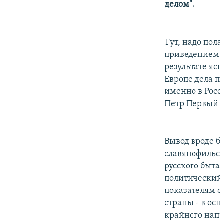
делом".
Тут, надо пол
приведением 
результате яс
Европе дела 
именно в Росс
Петр Первый 
Вывод вроде 
славянофильс
русского быта
политический 
показателям 
страны - в ос
крайнего нап