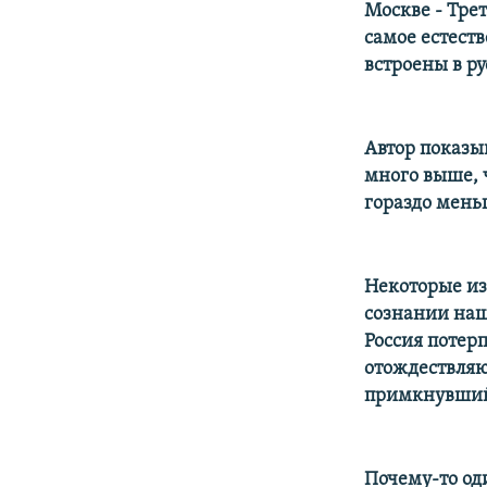
Москве - Трет
самое естест
встроены в р
Автор показы
много выше, ч
гораздо мень
Некоторые из
сознании наш
Россия потер
отождествляю
примкнувший 
Почему-то оди