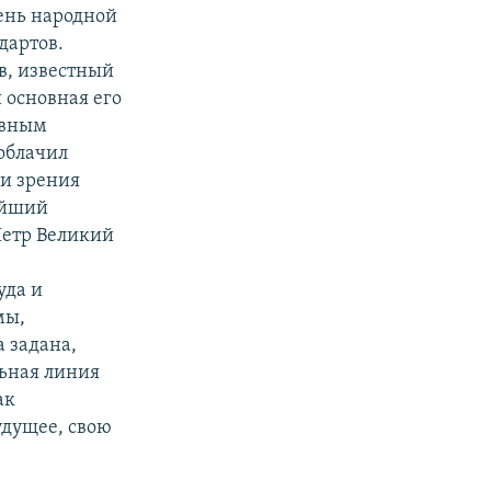
ень народной
дартов.
в, известный
 основная его
ивным
облачил
ки зрения
чайший
Петр Великий
уда и
мы,
 задана,
льная линия
ак
будущее, свою