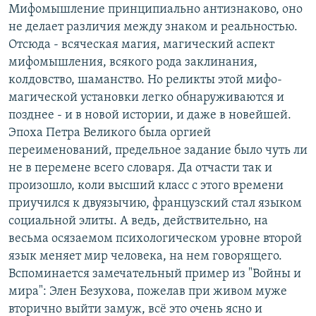
Мифомышление принципиально антизнаково, оно
не делает различия между знаком и реальностью.
Отсюда - всяческая магия, магический аспект
мифомышления, всякого рода заклинания,
колдовство, шаманство. Но реликты этой мифо-
магической установки легко обнаруживаются и
позднее - и в новой истории, и даже в новейшей.
Эпоха Петра Великого была оргией
переименований, предельное задание было чуть ли
не в перемене всего словаря. Да отчасти так и
произошло, коли высший класс с этого времени
приучился к двуязычию, французский стал языком
социальной элиты. А ведь, действительно, на
весьма осязаемом психологическом уровне второй
язык меняет мир человека, на нем говорящего.
Вспоминается замечательный пример из "Войны и
мира": Элен Безухова, пожелав при живом муже
вторично выйти замуж, всё это очень ясно и