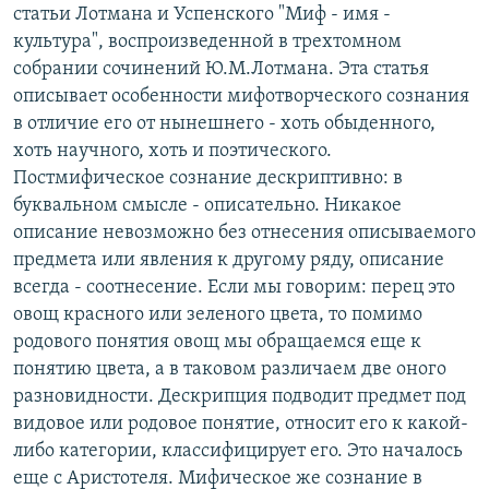
статьи Лотмана и Успенского "Миф - имя -
РАСПИСАНИЕ ВЕЩАНИЯ
культура", воспроизведенной в трехтомном
ПОДПИШИТЕСЬ НА РАССЫЛКУ
собрании сочинений Ю.М.Лотмана. Эта статья
описывает особенности мифотворческого сознания
СОЦИАЛЬНЫЕ СЕТИ
в отличие его от нынешнего - хоть обыденного,
хоть научного, хоть и поэтического.
Постмифическое сознание дескриптивно: в
буквальном смысле - описательно. Никакое
описание невозможно без отнесения описываемого
предмета или явления к другому ряду, описание
Все сайты РСЕ/РС
всегда - соотнесение. Если мы говорим: перец это
овощ красного или зеленого цвета, то помимо
родового понятия овощ мы обращаемся еще к
понятию цвета, а в таковом различаем две оного
разновидности. Дескрипция подводит предмет под
видовое или родовое понятие, относит его к какой-
либо категории, классифицирует его. Это началось
еще с Аристотеля. Мифическое же сознание в