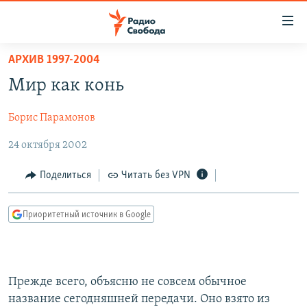
Ссылки
для
упрощенного
АРХИВ 1997-2004
ПРОГРАММЫ
доступа
Мир как конь
ПОДКАСТЫ
Вернуться
к
Борис Парамонов
АВТОРСКИЕ ПРОЕКТЫ
основному
24 октября 2002
ЦИТАТЫ СВОБОДЫ
содержанию
Вернутся
МНЕНИЯ
Поделиться
Читать без VPN
к
КУЛЬТУРА
главной
Приоритетный источник в Google
навигации
IDEL.РЕАЛИИ
Вернутся
КАВКАЗ.РЕАЛИИ
к
СЕВЕР.РЕАЛИИ
поиску
Прежде всего, объясню не совсем обычное
СИБИРЬ.РЕАЛИИ
название сегодняшней передачи. Оно взято из