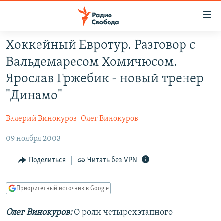
Ссылки
для
упрощенного
Хоккейный Евротур. Разговор с
ПРОГРАММЫ
доступа
Вальдемаресом Хомичюсом.
ПОДКАСТЫ
Вернуться
Ярослав Гржебик - новый тренер
к
АВТОРСКИЕ ПРОЕКТЫ
"Динамо"
основному
ЦИТАТЫ СВОБОДЫ
содержанию
Валерий Винокуров
Олег Винокуров
Вернутся
МНЕНИЯ
к
09 ноября 2003
КУЛЬТУРА
главной
навигации
IDEL.РЕАЛИИ
Поделиться
Читать без VPN
Вернутся
КАВКАЗ.РЕАЛИИ
к
Приоритетный источник в Google
СЕВЕР.РЕАЛИИ
поиску
Олег Винокуров:
О роли четырехэтапного
СИБИРЬ.РЕАЛИИ