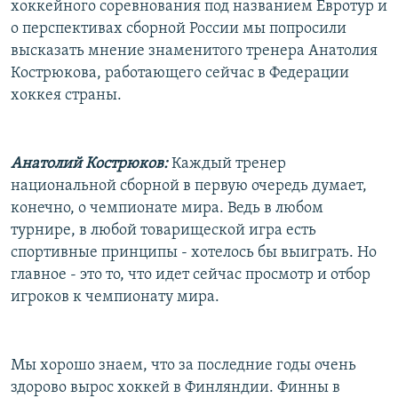
хоккейного соревнования под названием Евротур и
РАСПИСАНИЕ ВЕЩАНИЯ
о перспективах сборной России мы попросили
ПОДПИШИТЕСЬ НА РАССЫЛКУ
высказать мнение знаменитого тренера Анатолия
Кострюкова, работающего сейчас в Федерации
хоккея страны.
СОЦИАЛЬНЫЕ СЕТИ
Анатолий Кострюков:
Каждый тренер
национальной сборной в первую очередь думает,
конечно, о чемпионате мира. Ведь в любом
Все сайты РСЕ/РС
турнире, в любой товарищеской игра есть
спортивные принципы - хотелось бы выиграть. Но
главное - это то, что идет сейчас просмотр и отбор
игроков к чемпионату мира.
Мы хорошо знаем, что за последние годы очень
здорово вырос хоккей в Финляндии. Финны в