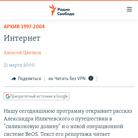
Ссылки
для
упрощенного
АРХИВ 1997-2004
ПРОГРАММЫ
доступа
Интернет
ПОДКАСТЫ
Вернуться
к
Алексей Цветков
АВТОРСКИЕ ПРОЕКТЫ
основному
21 марта 2000
ЦИТАТЫ СВОБОДЫ
содержанию
Вернутся
МНЕНИЯ
Поделиться
Читать без VPN
к
КУЛЬТУРА
главной
Приоритетный источник в Google
навигации
IDEL.РЕАЛИИ
Вернутся
КАВКАЗ.РЕАЛИИ
Нашу сегодняшнюю программу открывает рассказ
к
Александра Илличевского о путешествии в
СЕВЕР.РЕАЛИИ
поиску
"силиконовую долину" и о новой операционной
СИБИРЬ.РЕАЛИИ
системе BeOS. Текст его репортажа читает