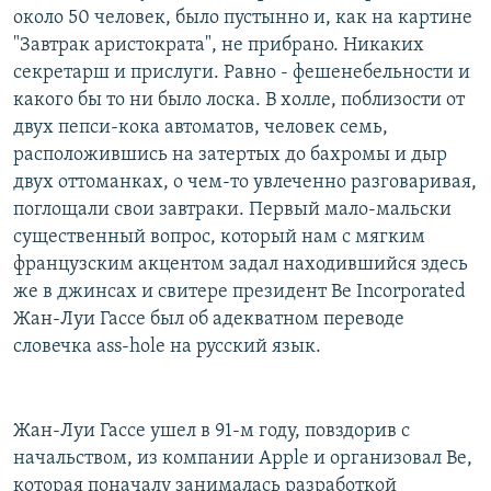
около 50 человек, было пустынно и, как на картине
"Завтрак аристократа", не прибрано. Никаких
секретарш и прислуги. Равно - фешенебельности и
какого бы то ни было лоска. В холле, поблизости от
двух пепси-кока автоматов, человек семь,
расположившись на затертых до бахромы и дыр
двух оттоманках, о чем-то увлеченно разговаривая,
поглощали свои завтраки. Первый мало-мальски
существенный вопрос, который нам с мягким
французским акцентом задал находившийся здесь
же в джинсах и свитере президент Be Incorporated
Жан-Луи Гассе был об адекватном переводе
словечка ass-hole на русский язык.
Жан-Луи Гассе ушел в 91-м году, повздорив с
начальством, из компании Apple и организовал Be,
которая поначалу занималась разработкой