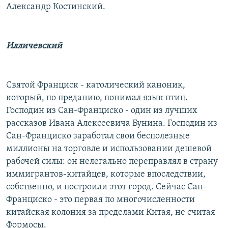
Александр Костинский.
РАСПИСАНИЕ ВЕЩАНИЯ
ПОДПИШИТЕСЬ НА РАССЫЛКУ
Илличевский
СОЦИАЛЬНЫЕ СЕТИ
Святой Франциск - католический каноник,
который, по преданию, понимал язык птиц.
Господин из Сан-Франциско - один из лучших
рассказов Ивана Алексеевича Бунина. Господин из
Все сайты РСЕ/РС
Сан-Франциско заработал свои бесполезные
миллионы на торговле и использовании дешевой
рабочей силы: он нелегально переправлял в страну
иммигрантов-китайцев, которые впоследствии,
собственно, и построили этот город. Сейчас Сан-
Франциско - это первая по многочисленности
китайская колония за пределами Китая, не считая
Формосы.