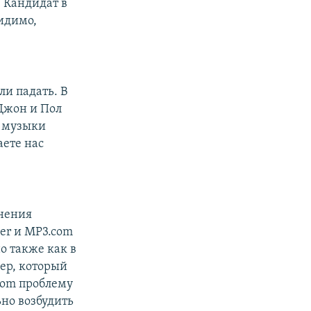
 Кандидат в
идимо,
и падать. В
Джон и Пол
м музыки
аете нас
енения
er и MP3.com
о также как в
ер, который
com проблему
ьно возбудить