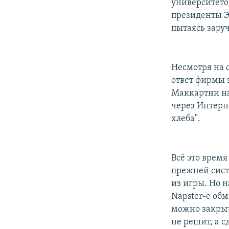
университето
президенты Э
пытаясь зару
Несмотря на 
ответ фирмы 
Маккартни на
через Интерне
хлеба".
Всё это врем
прежней сист
из игры. Но н
Napster-е об
можно закрыт
не решит, а 