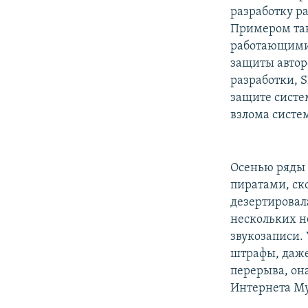
разработку р
Примером так
работающими 
защиты автор
разработки, 
защите систе
взлома систе
Осенью ряды г
пиратами, ск
дезертировала
нескольких н
звукозаписи.
штрафы, даже
перерыва, он
Интернета My