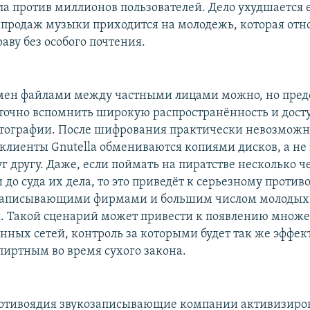
ла против миллионов пользователей. Дело ухудшается е
 продаж музыки приходится на молодежь, которая отно
аву без особого почтения.
мен файлами между частными лицами можно, но пред
аточно вспомнить широкую распространённость и дост
тографии. После шифрования практически невозможн
о клиенты Gnutella обмениваются копиями дисков, а н
 другу. Даже, если поймать на пиратстве несколько ч
 до суда их дела, то это приведёт к серьезному проти
записывающими фирмами и большим числом молодых 
. Такой сценарий может привести к появлению множе
нных сетей, контроль за которыми будет так же эффек
пиртным во время сухого закона.
ротивоядия звукозаписывающие компании активизиро