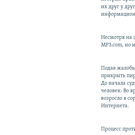
их друг у дру
информацион
Несмотря на 
MP3.com, но и
Подав жалобы
прикрыть пир
До начала су
человек. Во 
возросло в со
Интернета.
Процесс прот