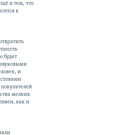
щё и тем, что
сится к
отвратить
упность
о будет
е звуковыми
еловек, и
востоянию
покупателей
ства мелких
тивен, как и
вали