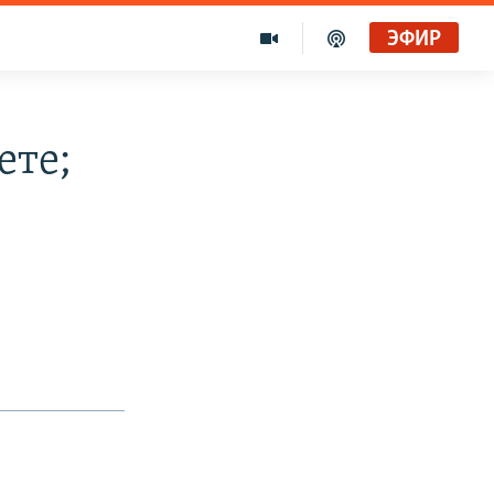
ЭФИР
ете;