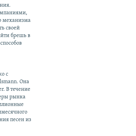
ния.
омпаниями,
о механизма
ть своей
айти брешь в
 способов
ко с
lsmann. Она
r. В течение
деры рынка
иллионные
мимесячного
ния песен из