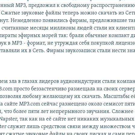
анный MP3, предложил к свободному распространению
 Сжатые звуковые файлы теперь можно скачать из Сет
нут. Немедленно появились фирмы, предложившие та
 в считанные месяцы миллионы людей стали их клиент
пираты эфирных морей так: брали обычные компакт д
ук в MP3 - формат, не утруждая себя покупкой лиценз
тавляли их в Сеть. Фирмы звукозаписи стали нести з
ем зла в глазах лидеров аудиоиндустрии стали компа
P3.com просто беззастенчиво размещала на своих серве
позволяя любому желающему их скачать. Масштабы её
На сайте MP3.com сейчас размещено около семисот пят
, что более пяти лет непрерывного звучания. Сложнее 
apster, так как на её сайте нет никаких музыкальных
ter служит лишь средством связи между множеством ч
ят сжатые звуковые файлы на своих дисках и сами пе