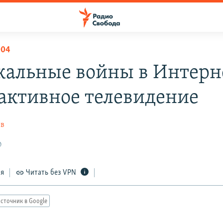
004
альные войны в Интерн
активное телевидение
ов
0
ся
Читать без VPN
сточник в Google