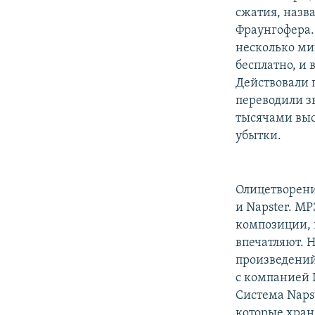
сжатия, назв
Фраунгофера.
несколько ми
бесплатно, и
Действовали 
переводили зв
тысячами выс
убытки.
Олицетворени
и Napster. M
композиции, 
впечатляют. 
произведений
с компанией N
Система Naps
которые хран