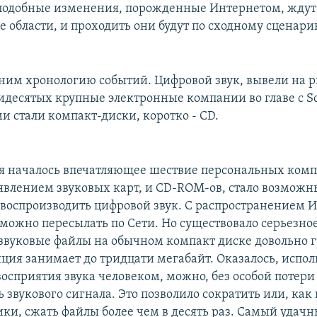
 подобные изменения, порожденные Интернетом, ждут
 области, и проходить они будут по сходному сценари
ним хронологию событий. Цифровой звук, вывели на р
идесятых крупные электронные компании во главе с S
и стали компакт-диски, коротко - CD.
мя началось впечатляющее шествие персональных комп
оявлением звуковых карт, и CD-ROM-ов, стало возмож
 воспроизводить цифровой звук. С распространением 
зможно пересылать по Сети. Но существовало серьезно
 звуковые файлы на обычном компакт диске довольно 
ция занимает до тридцати мегабайт. Оказалось, испол
осприятия звука человеком, можно, без особой потери
ь звукового сигнала. Это позволило сократить или, как
и, сжать файлы более чем в десять раз. Самый удачн