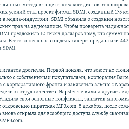
азличных методов защиты компакт дисков от копирова
их усилий стал проект фирмы SDMI, созданный 175 к
в медиа-индустрии. SDMI объявила о создании новог
ских прав на аудиозаписи. Чтобы проверить надежнос
SDMI предложила 10 тысяч долларов тому, кто сумеет н
мы. Всего за несколько недель хакеры предложили 447
м SDMI.
игантов дрогнули. Первой поняла, что воюет не столь
олько с собственными покупателями, корпорация Berte
 с корпоративного фронта и заключила альянс с Napste
едель о сотрудничестве с Napster заявили и другие ли
 Уладила свои основные конфликты, заплатив многом
 откровенно пиратская MP3.com. 5 декабря, после се
а вновь открыла для всеобщего доступа службу скачива
.MP3.com.