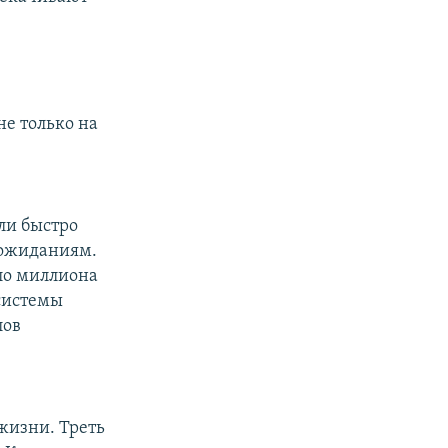
не только на
ли быстро
 ожиданиям.
оло миллиона
 системы
лов
жизни. Треть