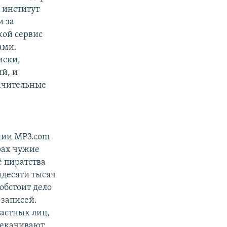
 институт
и за
кой сервис
ами.
иски,
ий, и
начительные
нии MP3.com
рах чужие
 пиратства
идесяти тысяч
обстоит дело
 записей.
астных лиц,
рекачивают