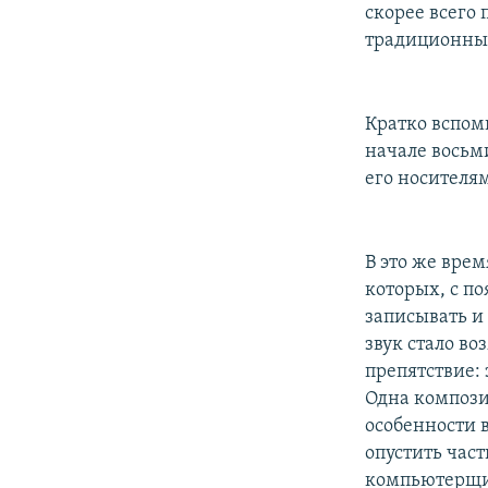
скорее всего
традиционные
Кратко вспом
начале восьм
его носителям
В это же вре
которых, с п
записывать и
звук стало во
препятствие:
Одна компози
особенности в
опустить част
компьютерщик