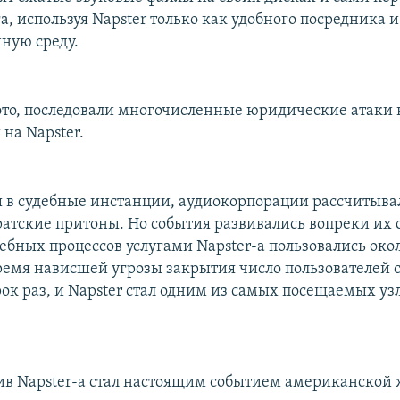
га, используя Napster только как удобного посредника и
ную среду.
это, последовали многочисленные юридические атаки 
 на Napster.
 в судебные инстанции, аудиокорпорации рассчитыва
атские притоны. Но события развивались вопреки их
дебных процессов услугами Napster-а пользовались ок
время нависшей угрозы закрытия число пользователей
рок раз, и Napster стал одним из самых посещаемых уз
ив Napster-а стал настоящим событием американской 