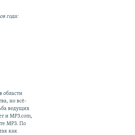
в года:
в области
ва, но всё-
рьба ведущих
r и MP3.com,
те MP3. По
так как