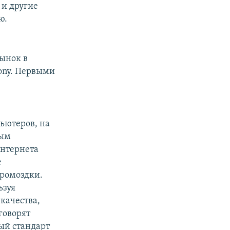
 и другие
ю.
ынок в
ony. Первыми
ьютеров, на
ным
Интернета
е
громоздки.
ьзуя
 качества,
 говорят
ый стандарт