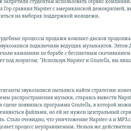
в запретили студентам использовать сервис компании.
л Гор сравнил Napster с американской демократией, в
читься на выборах поддержкой молодежи.
судебные процессы продажи компакт-дисков продолжал
звукозаписи подключили ведущих музыкантов. Элтон 
чали кампанию по борьбе с бесплатным скачивание
т под лозунгом: "Используя Napster и Gnutella, вы лиш
я гиганты звукозаписи пытались найти стратегию изм
емы распространения музыки, стараясь вывести Napst
а сцене появилась программа Gnutella, в которой можн
мениваться файлами, но ей не нужен центральный серв
ь. Стало очевидно, что уничтожение Napster-а и MP3.
сделает процесс неуправляемым. Нельзя же действител