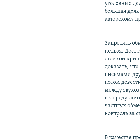
уголовные де
большaя доля
авторскому пр
Запретить об
нельзя. Дост
стойкой крип
доказать, чт
письмами друг
потом довести
между звуко
их продукции
частных обме
контроль за с
В качестве п