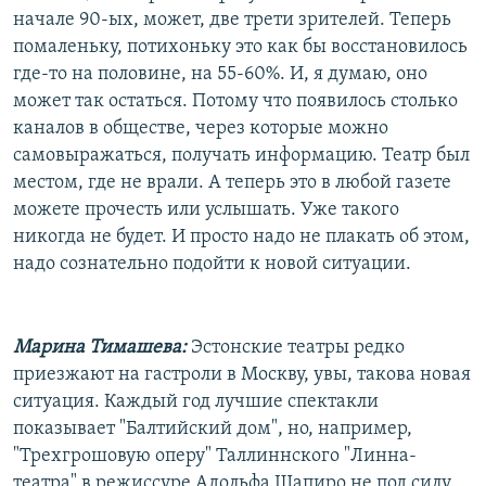
начале 90-ых, может, две трети зрителей. Теперь
помаленьку, потихоньку это как бы восстановилось
где-то на половине, на 55-60%. И, я думаю, оно
может так остаться. Потому что появилось столько
каналов в обществе, через которые можно
самовыражаться, получать информацию. Театр был
местом, где не врали. А теперь это в любой газете
можете прочесть или услышать. Уже такого
никогда не будет. И просто надо не плакать об этом,
надо сознательно подойти к новой ситуации.
Марина Тимашева:
Эстонские театры редко
приезжают на гастроли в Москву, увы, такова новая
ситуация. Каждый год лучшие спектакли
показывает "Балтийский дом", но, например,
"Трехгрошовую оперу" Таллиннского "Линна-
театра" в режиссуре Адольфа Шапиро не под силу