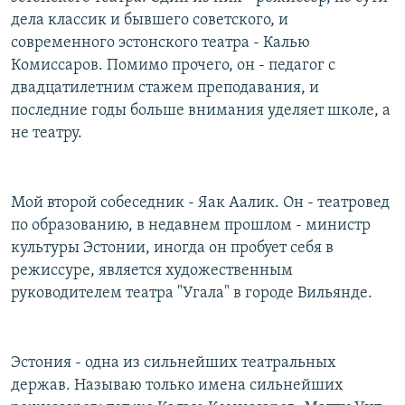
РАСПИСАНИЕ ВЕЩАНИЯ
дела классик и бывшего советского, и
современного эстонского театра - Калью
ПОДПИШИТЕСЬ НА РАССЫЛКУ
Комиссаров. Помимо прочего, он - педагог с
двадцатилетним стажем преподавания, и
СОЦИАЛЬНЫЕ СЕТИ
последние годы больше внимания уделяет школе, а
не театру.
Мой второй собеседник - Яак Аалик. Он - театровед
Все сайты РСЕ/РС
по образованию, в недавнем прошлом - министр
культуры Эстонии, иногда он пробует себя в
режиссуре, является художественным
руководителем театра "Угала" в городе Вильянде.
Эстония - одна из сильнейших театральных
держав. Называю только имена сильнейших