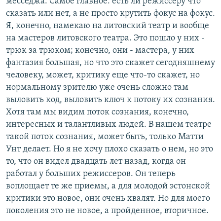
месседжа. Самое главное: есть ли режиссеру что
сказать или нет, а не просто крутить фокус на фокус.
Я, конечно, намекаю на литовский театр и вообще
на мастеров литовского театра. Это пошло у них -
трюк за трюком; конечно, они - мастера, у них
фантазия большая, но что это скажет сегодняшнему
человеку, может, критику еще что-то скажет, но
нормальному зрителю уже очень сложно там
выловить код, выловить ключ к потоку их сознания.
Хотя там мы видим поток сознания, конечно,
интересных и талантливых людей. В нашем театре
такой поток сознания, может быть, только Матти
Унт делает. Но я не хочу плохо сказать о нем, но это
то, что он видел двадцать лет назад, когда он
работал у больших режиссеров. Он теперь
воплощает те же приемы, а для молодой эстонской
критики это новое, они очень хвалят. Но для моего
поколения это не новое, а пройденное, вторичное.