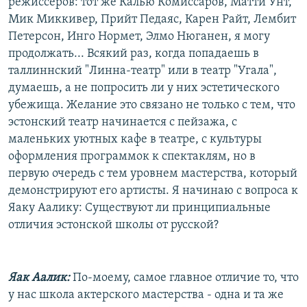
режиссеров: тот же Калью Комиссаров, Матти Унт,
Мик Миккивер, Прийт Педаяс, Карен Райт, Лембит
Петерсон, Инго Нормет, Элмо Нюганен, я могу
продолжать... Всякий раз, когда попадаешь в
таллиннский "Линна-театр" или в театр "Угала",
думаешь, а не попросить ли у них эстетического
убежища. Желание это связано не только с тем, что
эстонский театр начинается с пейзажа, с
маленьких уютных кафе в театре, с культуры
оформления программок к спектаклям, но в
первую очередь с тем уровнем мастерства, который
демонстрируют его артисты. Я начинаю с вопроса к
Яаку Аалику: Существуют ли принципиальные
отличия эстонской школы от русской?
Яак Аалик:
По-моему, самое главное отличие то, что
у нас школа актерского мастерства - одна и та же