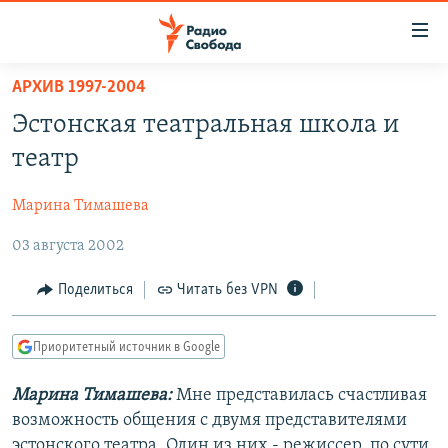
Ссылки
для
упрощенного
АРХИВ 1997-2004
ПРОГРАММЫ
доступа
Эстонская театральная школа и
ПОДКАСТЫ
Вернуться
театр
к
АВТОРСКИЕ ПРОЕКТЫ
основному
Марина Тимашева
ЦИТАТЫ СВОБОДЫ
содержанию
Вернутся
03 августа 2002
МНЕНИЯ
к
КУЛЬТУРА
Поделиться
Читать без VPN
главной
навигации
IDEL.РЕАЛИИ
Вернутся
Приоритетный источник в Google
КАВКАЗ.РЕАЛИИ
к
СЕВЕР.РЕАЛИИ
Марина Тимашева:
Мне представилась счастливая
поиску
возможность общения с двумя представителями
СИБИРЬ.РЕАЛИИ
эстонского театра. Один из них - режиссер, по сути