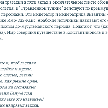
ия трагедии в пяти актах в окончательном тексте обоз
столетия. В "Отравленной тунике" действуют по преиму
 персонажи. Это император и императрица Византии 
акже Имр-Эль-Каис. Арабские источники называют его
оэтом до-мусульманского периода. Полагают, что (как
ва), Имр совершил путешествие в Константинополь и в
м.
этом, чтоб ласкали
 шейхи и муллы,
ю спетые, летали
не, как рыжие орлы.
ром на состязаньи
мени Бену-Ассад
но мне это названье!)
ня направил взгляд: