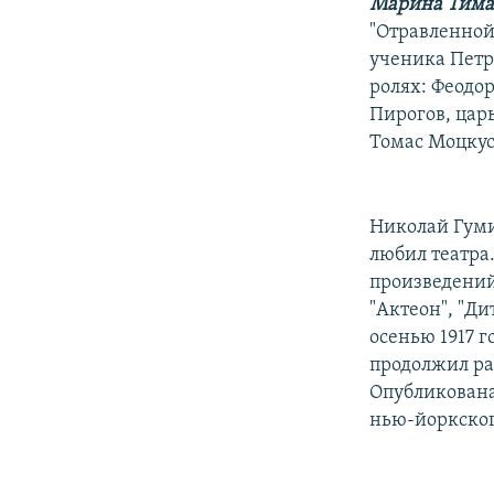
РАСПИСАНИЕ ВЕЩАНИЯ
Марина Тима
"Отравленной
ПОДПИШИТЕСЬ НА РАССЫЛКУ
ученика Петр
ролях: Феодо
Пирогов, цар
Томас Моцкус
Николай Гуми
любил театра
произведений 
"Актеон", "Ди
осенью 1917 
продолжил раб
Опубликована
нью-йоркског