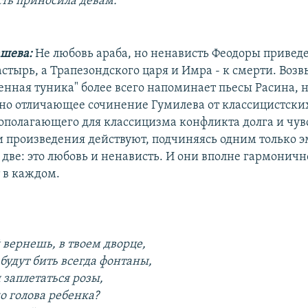
сть приносила девам.
шева:
Не любовь араба, но ненависть Феодоры приведе
астырь, а Трапезондского царя и Имра - к смерти. Во
енная туника" более всего напоминает пьесы Расина, н
о отличающее сочинение Гумилева от классицистских
вополагающего для классицизма конфликта долга и чувс
и произведения действуют, подчиняясь одним только 
 две: это любовь и ненависть. И они вполне гармоничн
 в каждом.
 вернешь, в твоем дворце,
 будут бить всегда фонтаны,
 заплетаться розы,
о голова ребенка?