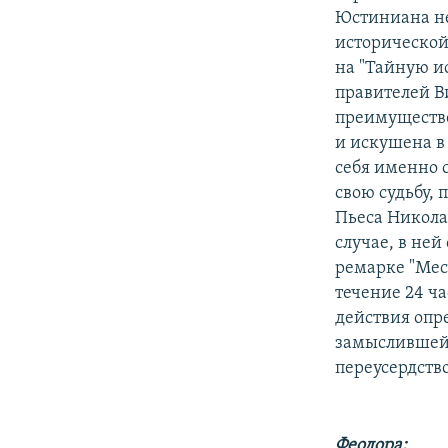
Юстиниана не 
исторической
на "Тайную и
правителей В
преимуществе
и искушена в
себя именно с
свою судьбу, 
Пьеса Никола
случае, в ней
ремарке "Мес
течение 24 ч
действия опр
замыслившей 
переусердств
Феодора: