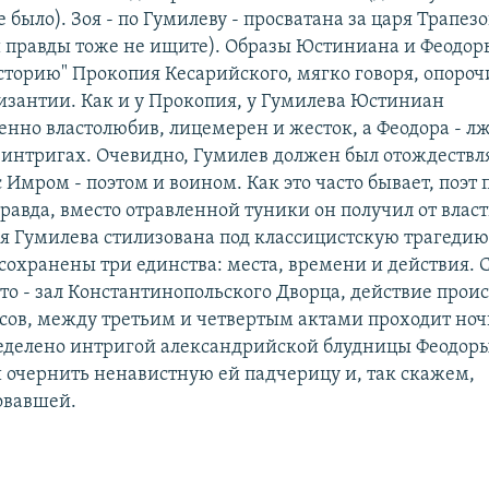
было). Зоя - по Гумилеву - просватана за царя Трапезо
 правды тоже не ищите). Образы Юстиниана и Феодор
сторию" Прокопия Кесарийского, мягко говоря, опоро
изантии. Как и у Прокопия, у Гумилева Юстиниан
нно властолюбив, лицемерен и жесток, а Феодора - л
 интригах. Очевидно, Гумилев должен был отождествл
 Имром - поэтом и воином. Как это часто бывает, поэт 
правда, вместо отравленной туники он получил от влас
я Гумилева стилизована под классицистскую трагедию
 сохранены три единства: места, времени и действия. 
то - зал Константинопольского Дворца, действие проис
асов, между третьим и четвертым актами проходит ноч
еделено интригой александрийской блудницы Феодоры
очернить ненавистную ей падчерицу и, так скажем,
овавшей.