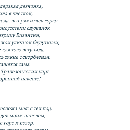
дерзкая девчонка,
ила я плеткой,
нела, выпрямилась гордо
присутствии служанок
трицу Византии,
кой уличной блудницей,
е для того вступила,
ь такие оскорбленья.
кажется сама
 Трапезондский царь
оренной невесте!
оспожа моя: с тех пор,
 дев моим напевом,
 горе и позор,