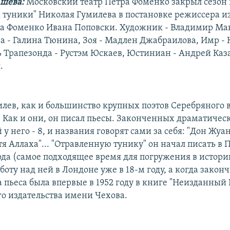
шева:
Московский театр Петра Фоменко закрыл сезон
 туники" Николая Гумилева в постановке режиссера и
а Фоменко Ивана Поповски. Художник - Владимир Ма
ра - Галина Тюнина, Зоя - Мадлен Джабраилова, Имр -
ь Трапезонда - Рустэм Юскаев, Юстиниан - Андрей Каза
.
лев, как и большинство крупных поэтов Cеребряного в
. Как и они, он писал пьесы. Законченных драматичес
у него - 8, и названия говорят сами за себя: "Дон Жуан
тя Аллаха"... "Отравленную тунику" он начал писать в
года (самое подходящее время для погружения в истори
оту над ней в Лондоне уже в 18-м году, а когда закончи
 пьеса была впервые в 1952 году в книге "Неизданный
о издательства имени Чехова.