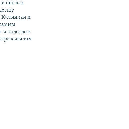
начено как
ществу
- Юстиниан и
 самым
 и описано в
стречался там