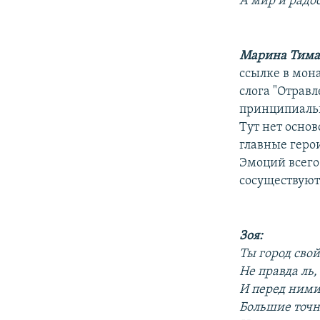
А мир и радо
Марина Тима
ссылке в мон
слога "Отравл
принципиальн
Тут нет осно
главные геро
Эмоций всего
сосуществуют
Зоя:
Ты город свой
Не правда ль,
И перед ними
Большие точн