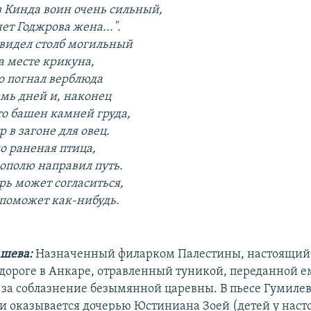
з Кинда воин очень сильный,
ет Годжрова жена...".
 увидел столб могильный
а месте крикуна,
о погнал верблюда
емь дней и, наконец
то башен камней груда,
 в загоне для овец.
но раненая птица,
ополю направил путь.
рь может согласиться,
поможет как-нибудь.
шева:
Назначенный филарком Палестины, настоящий
 дороге в Анкаре, отравленный туникой, переданной е
за соблазнение безымянной царевны. В пьесе Гумилев
 и оказывается дочерью Юстиниана Зоей (детей у наст