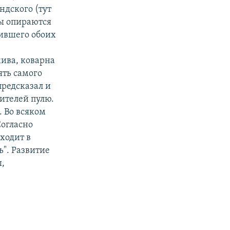
ндского (тут
ы опираются
чившего обоих
жива, коварна
ять самого
предсказал и
тителей пулю.
. Во всяком
Согласно
ходит в
ь". Развитие
,