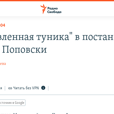
004
вленная туника" в поста
 Поповски
ева
ся
Читать без VPN
сточник в Google