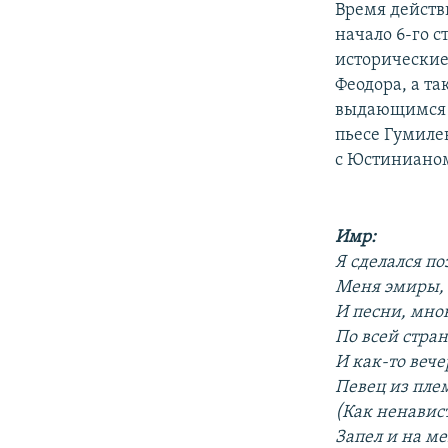
Время действ
начало 6-го 
исторические
Феодора, а т
выдающимся п
пьесе Гумиле
с Юстиниано
Имр:
Я сделался по
Меня эмиры,
И песни, мно
По всей стра
И как-то вече
Певец из пле
(Как ненавист
Запел и на ме