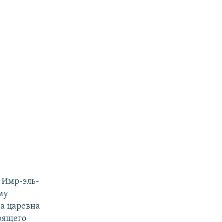
 Имр-эль-
му
а царевна
оящего