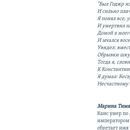
"Был Годжр и
И сильно плач
Я понял все,
И умертвил н
Домой я моег
И мчался вос
Увидел: вмес
Обрывки шкур
Тогда я, слов
К Константин
Я думал: Кеса
Несчастному 
Марина Тима
Каис умер по
императором 
обретает имя