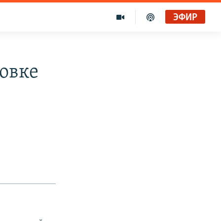
ЭФИР
новке