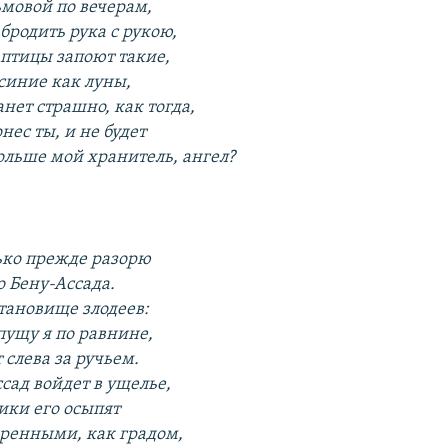
ьмовой по вечерам,
бродить рука с рукою,
 птицы запоют такие,
синие как луны,
анет страшно, как тогда,
нес ты, и не будет
льше мой хранитель, ангел?
ько прежде разорю
о Бену-Ассада.
тановище злодеев:
ущу я по равнине,
 слева за ручьем.
сад войдет в ущелье,
ики его осыпят
ренными, как градом,