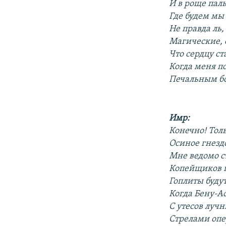
И в роще пал
Где будем мы 
Не правда ль,
Магические, 
Что сердцу ст
Когда меня по
Печальным бо
Имр:
Конечно! Тол
Осиное гнезд
Мне ведомо с
Копейщиков п
Гоплиты будут
Когда Бену-Ас
С утесов лучн
Стрелами опе