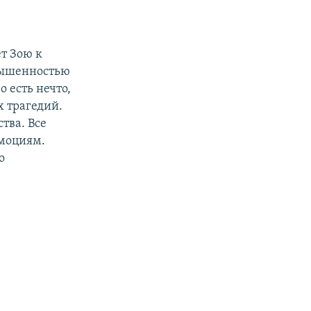
т Зою к
звышенностью
о есть нечто,
 трагедий.
тва. Все
эмоциям.
о