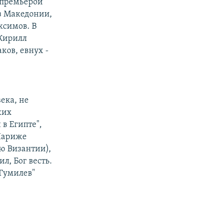
 премьерой
з Македонии,
ксимов. В
 Кирилл
ков, евнух -
ека, не
ких
 в Египте",
 Париже
ю Византии),
л, Бог весть.
 Гумилев"