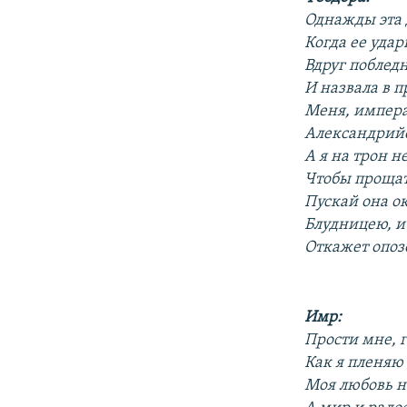
Однажды эта 
Когда ее удар
Вдруг поблед
И назвала в 
Меня, импера
Александрийс
А я на трон н
Чтобы прощат
Пускай она о
Блудницею, и
Откажет опоз
Имр:
Прости мне, г
Как я пленяю
Моя любовь не