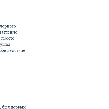
?
 черного
ечатление
, просто
слушал
бое действие
н, был первый