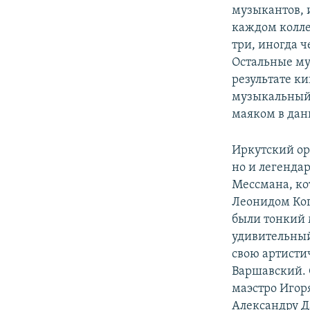
музыкантов, 
каждом колле
три, иногда 
Остальные му
результате ки
музыкальный 
маяком в дан
Иркутский ор
но и легенда
Мессмана, ко
Леонидом Ког
были тонкий 
удивительный
свою артисти
Варшавский. 
маэстро Игор
Александру Д