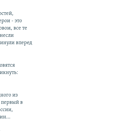
остей,
рои - это
вом, все те
внесли
винули вперед
овятся
ликнуть:
ного из
 первый в
оссии,
ин...