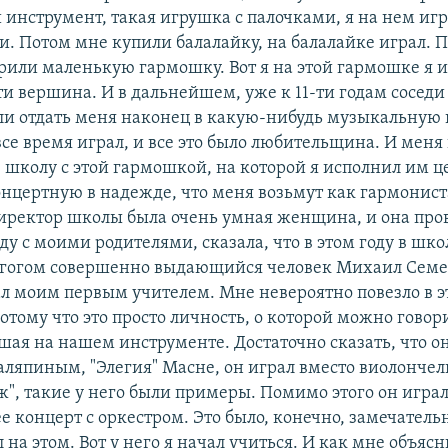
инструмент, такая игрушка с палочками, я на нем игр
. Потом мне купили балалайку, на балалайке играл. 
рили маленькую гармошку. Вот я на этой гармошке я иг
ти вершина. И в дальнейшем, уже к 11-ти годам соседи
и отдать меня наконец в какую-нибудь музыкальную 
все время играл, и все это было любительщина. И меня
школу с этой гармошкой, на которой я исполнил им ц
нцертную в надежде, что меня возьмут как гармониста
директор школы была очень умная женщина, и она про
у с моими родителями, сказала, что в этом году в шко
агогом совершенно выдающийся человек Михаил Семе
ал моим первым учителем. Мне невероятно повезло в 
отому что это просто личность, о которой можно говор
ая на нашем инструменте. Достаточно сказать, что он
аляпиным, "Элегия" Масне, он играл вместо виолончели
ж", такие у него были примеры. Помимо этого он играл
 концерт с оркестром. Это было, конечно, замечательн
 на этом. Вот у него я начал учиться. И как мне объяс