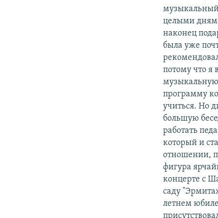
музыкальный 
целыми днями
наконец пода
была уже поч
рекомендовал
потому что я 
музыкальную 
программу ко
учиться. Но 
большую бесед
работать пед
который и ст
отношении, п
фигура ярчайш
концерте с Ш
саду "Эрмита
летнем юбилее
присутствовал