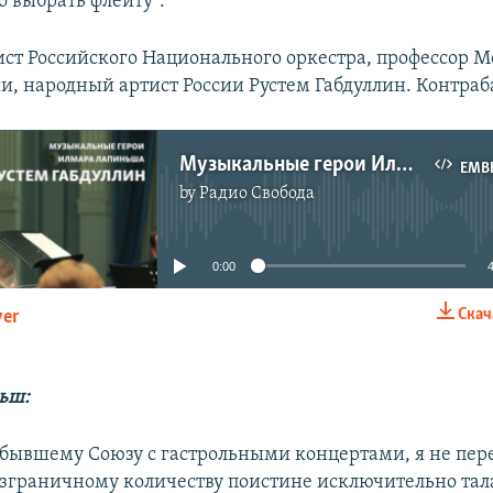
о выбрать флейту".
лист Российского Национального оркестра, профессор 
и, народный артист России Рустем Габдуллин. Контраб
Музыкальные герои Илмара Лапиньша. Рустем Габдуллин
EMB
by
Радио Свобода
No media source currently available
0:00
Скач
yer
EMBED
ьш:
 бывшему Союзу с гастрольными концертами, я не пер
езграничному количеству поистине исключительно та