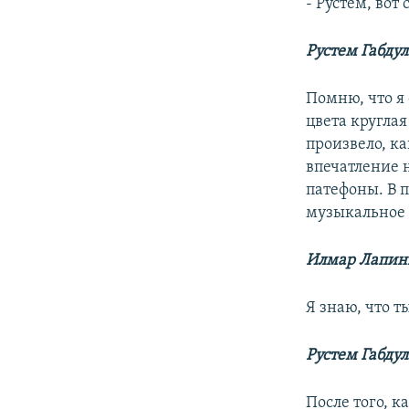
- Рустем, вот
Рустем Габду
Помню, что я 
цвета круглая
произвело, ка
впечатление н
патефоны. В 
музыкальное 
Илмар Лапин
Я знаю, что т
Рустем Габду
После того, к