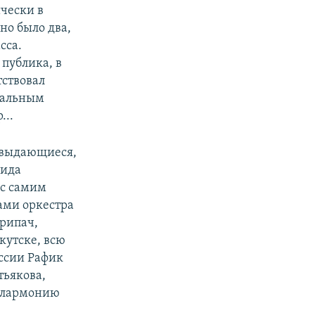
чески в
но было два,
сса.
 публика, в
тствовал
кальным
...
о выдающиеся,
нида
 с самим
ами оркестра
крипач,
кутске, всю
ссии Рафик
тьякова,
филармонию