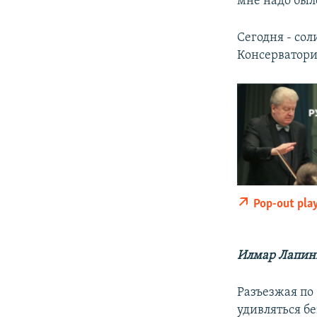
мне надо был
Сегодня - со
Консерватори
Pop-out pla
Илмар Лапин
Разъезжая по
удивляться б