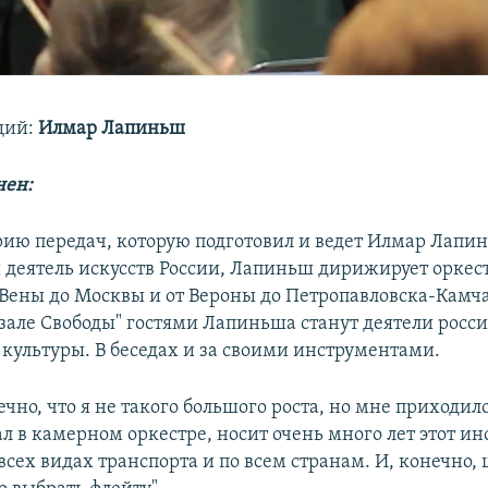
щий:
Илмар Лапиньш
нен:
ию передач, которую подготовил и ведет Илмар Лапи
деятель искусств России, Лапиньш дирижирует оркес
 Вены до Москвы и от Вероны до Петропавловска-Камча
зале Свободы" гостями Лапиньша станут деятели росс
культуры. В беседах и за своими инструментами.
чно, что я не такого большого роста, но мне приходило
ал в камерном оркестре, носит очень много лет этот и
 всех видах транспорта и по всем странам. И, конечно,