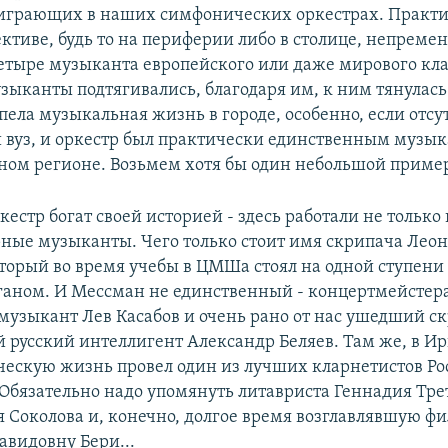
играющих в наших симфонических оркестрах. Практи
ктиве, будь то на периферии либо в столице, непремен
четыре музыканта европейского или даже мирового кла
зыканты подтягивались, благодаря им, к ним тянулась
пела музыкальная жизнь в городе, особенно, если отсу
вуз, и оркестр был практически единственным музы
ном регионе. Возьмем хотя бы один небольшой пример
кестр богат своей историей - здесь работали не тольк
рные музыканты. Чего только стоит имя скрипача Лео
торый во время учебы в ЦМШа стоял на одной ступени
аном. И Мессман не единственный - концертмейстер
музыкант Лев Касабов и очень рано от нас ушедший с
 русский интеллигент Александр Беляев. Там же, в Ир
ческую жизнь провел один из лучших кларнетистов Ро
Обязательно надо упомянуть литавриста Геннадия Тре
я Соколова и, конечно, долгое время возглавлявшую 
авидовну Бери...