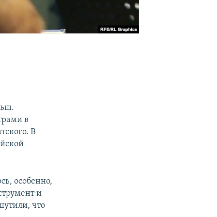
ньш.
трами в
тского. В
ийской
сь, особенно,
нструмент и
 шутили, что