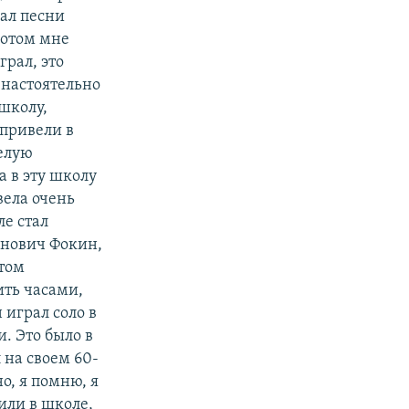
ал песни
Потом мне
рал, это
 настоятельно
школу,
 привели в
елую
 в эту школу
вела очень
ле стал
нович Фокин,
этом
ить часами,
 играл соло в
. Это было в
 на своем 60-
о, я помню, я
нили в школе,