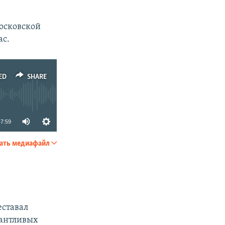
Московской
ас.
ED
SHARE
47:59
ать медиафайл
SHARE
еставал
лантливых