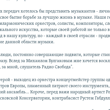
х передач хотелось бы представить музыкантов - личн
свое бытие борьбе за лучшую жизнь в музыке. Наши ге
илармонических оркестров, солисты, композиторы, сло
кального искусства, которые своей работой не только 
 в нашу культуру, но - каждый в своей отрасли - прод
ие данной области музыки.
 люди, постоянно совершающие подвиги, которые стан
разу. Вслед за Михаилом Булгаковым мне хочется воск
, за мной, слушатель Радио Свобода".
ерой - выходец из оркестра концертмейстер группы од
тров Европы, пламенный патриот своего инструмента,
ий ансамбль... Короче, перед вами народный артист Р
сковской Консерватории, контрабасист Рустем Габдулл