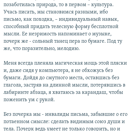
позаботилась природа, то в первом – культура.
Учась писать, мы становимся разными, ибо
письмо, как походка, – индивидуальный навык,
способный придать телесную форму бесплотной
мысли. Ее незримость напоминает о музыке,
почерк же - сольный танец пера по бумаге. Под ту
же, что поразительно, мелодию.
Меня всегда пленяла магическая мощь этой пляски
и, даже сидя у компьютера, я не обхожусь без
бумаги. Дойдя до смутного места, оставшись без
глагола, застряв на длинной мысли, потерявшись в
лабиринте абзаца, я хватаюсь за карандаш, чтобы
поженить ум с рукой.
Без почерка мы - инвалиды письма, забывшие о его
потаенном смысле: сделать видимым союз души и
тела. Почерк ведь умеет не только говорить, но и