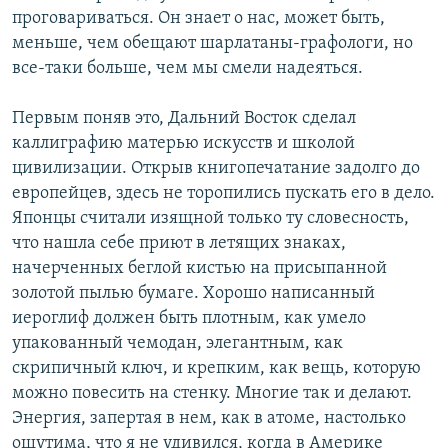
проговариваться. Он знает о нас, может быть,
меньше, чем обещают шарлатаны-графологи, но
все-таки больше, чем мы смели надеяться.
Первым поняв это, Дальний Восток сделал
каллиграфию матерью искусств и школой
цивилизации. Открыв книгопечатание задолго до
европейцев, здесь не торопились пускать его в дело.
Японцы считали изящной только ту словесность,
что нашла себе приют в летящих знаках,
начерченных беглой кистью на присыпанной
золотой пылью бумаге. Хорошо написанный
иероглиф должен быть плотным, как умело
упакованный чемодан, элегантным, как
скрипичный ключ, и крепким, как вещь, которую
можно повесить на стенку. Многие так и делают.
Энергия, запертая в нем, как в атоме, настолько
ощутима, что я не удивился, когда в Америке