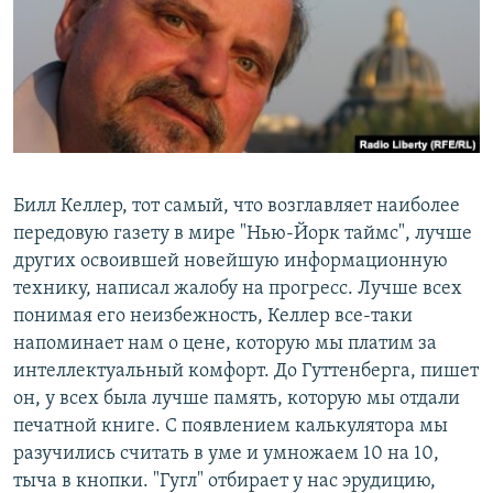
РАСПИСАНИЕ ВЕЩАНИЯ
ПОДПИШИТЕСЬ НА РАССЫЛКУ
СОЦИАЛЬНЫЕ СЕТИ
Билл Келлер, тот самый, что возглавляет наиболее
передовую газету в мире "Нью-Йорк таймс", лучше
других освоившей новейшую информационную
Все сайты РСЕ/РС
технику, написал жалобу на прогресс. Лучше всех
понимая его неизбежность, Келлер все-таки
напоминает нам о цене, которую мы платим за
интеллектуальный комфорт. До Гуттенберга, пишет
он, у всех была лучше память, которую мы отдали
печатной книге. С появлением калькулятора мы
разучились считать в уме и умножаем 10 на 10,
тыча в кнопки. "Гугл" отбирает у нас эрудицию,