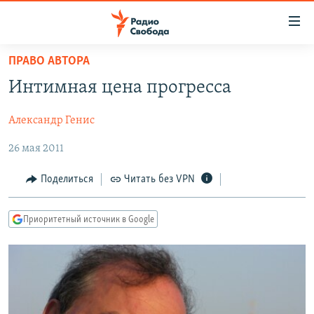
Ссылки
для
упрощенного
ПРАВО АВТОРА
ПРОГРАММЫ
доступа
Интимная цена прогресса
ПОДКАСТЫ
Вернуться
к
Александр Генис
АВТОРСКИЕ ПРОЕКТЫ
основному
26 мая 2011
ЦИТАТЫ СВОБОДЫ
содержанию
Вернутся
МНЕНИЯ
Поделиться
Читать без VPN
к
КУЛЬТУРА
главной
Приоритетный источник в Google
навигации
IDEL.РЕАЛИИ
Вернутся
КАВКАЗ.РЕАЛИИ
к
СЕВЕР.РЕАЛИИ
поиску
СИБИРЬ.РЕАЛИИ