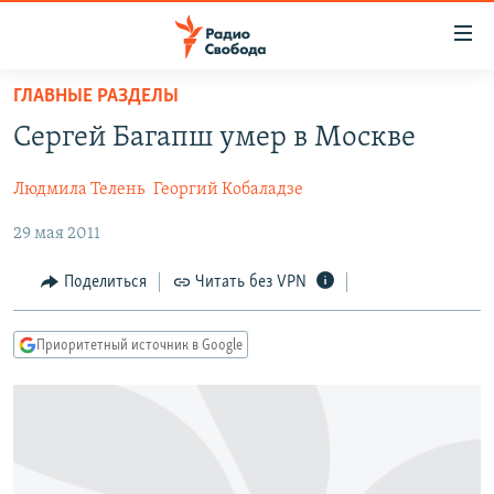
Ссылки
для
упрощенного
ГЛАВНЫЕ РАЗДЕЛЫ
ПРОГРАММЫ
доступа
Сергей Багапш умер в Москве
ПОДКАСТЫ
Вернуться
к
Людмила Телень
Георгий Кобаладзе
АВТОРСКИЕ ПРОЕКТЫ
основному
29 мая 2011
ЦИТАТЫ СВОБОДЫ
содержанию
Вернутся
МНЕНИЯ
Поделиться
Читать без VPN
к
КУЛЬТУРА
главной
Приоритетный источник в Google
навигации
IDEL.РЕАЛИИ
Вернутся
КАВКАЗ.РЕАЛИИ
к
СЕВЕР.РЕАЛИИ
поиску
СИБИРЬ.РЕАЛИИ