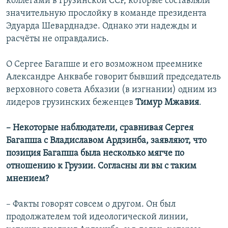
коллегами в Грузинской ССР, которые составляли
значительную прослойку в команде президента
Эдуарда Шеварднадзе. Однако эти надежды и
расчёты не оправдались.
О Сергее Багапше и его возможном преемнике
Александре Анквабе говорит бывший председатель
верховного совета Абхазии (в изгнании) одним из
лидеров грузинских беженцев
Тимур Мжавия
.
– Некоторые наблюдатели, сравнивая Сергея
Багапша с Владиславом Ардзинба, заявляют, что
позиция Багапша была несколько мягче по
отношению к Грузии. Согласны ли вы с таким
мнением?
– Факты говорят совсем о другом. Он был
продолжателем той идеологической линии,