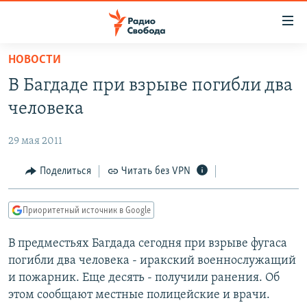
Ссылки
для
упрощенного
НОВОСТИ
ПРОГРАММЫ
доступа
В Багдаде при взрыве погибли два
ПОДКАСТЫ
Вернуться
человека
к
АВТОРСКИЕ ПРОЕКТЫ
основному
29 мая 2011
ЦИТАТЫ СВОБОДЫ
содержанию
Вернутся
МНЕНИЯ
Поделиться
Читать без VPN
к
КУЛЬТУРА
главной
Приоритетный источник в Google
навигации
IDEL.РЕАЛИИ
Вернутся
В предместьях Багдада сегодня при взрыве фугаса
КАВКАЗ.РЕАЛИИ
к
погибли два человека - иракский военнослужащий
СЕВЕР.РЕАЛИИ
поиску
и пожарник. Еще десять - получили ранения. Об
этом сообщают местные полицейские и врачи.
СИБИРЬ.РЕАЛИИ