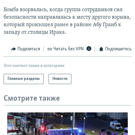
РАСПИСАНИЕ ВЕЩАНИЯ
Бомба взорвалась, когда группа сотрудников сил
ПОДПИШИТЕСЬ НА РАССЫЛКУ
безопасности направлялась к месту другого взрыва,
который произошел ранее в районе Абу Граиб к
западу от столицы Ирака.
СОЦИАЛЬНЫЕ СЕТИ
Поделиться
Читать без VPN
Подпишитесь
Этот контент также в категориях
Все сайты РСЕ/РС
Главные разделы
Новости
Смотрите также