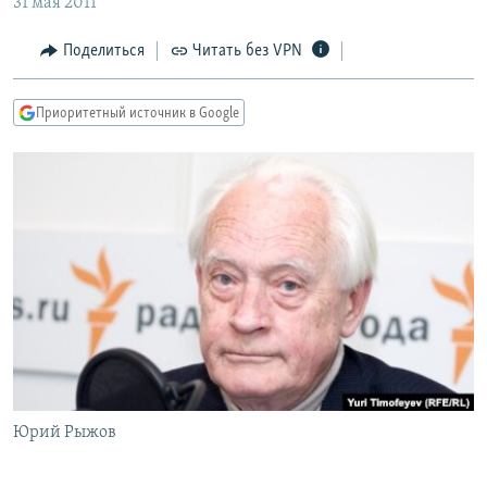
31 мая 2011
РАСПИСАНИЕ ВЕЩАНИЯ
Поделиться
Читать без VPN
ПОДПИШИТЕСЬ НА РАССЫЛКУ
Приоритетный источник в Google
СОЦИАЛЬНЫЕ СЕТИ
Все сайты РСЕ/РС
Юрий Рыжов