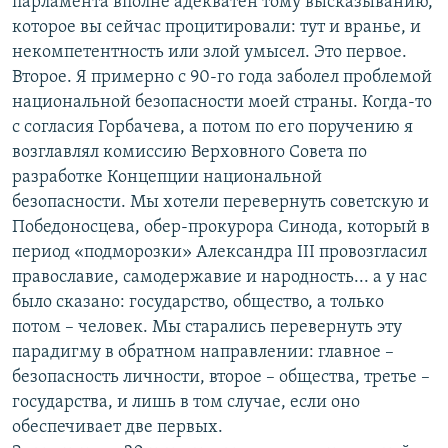
парламента вполне адекватен тому высказыванию,
которое вы сейчас процитировали: тут и вранье, и
некомпетентность или злой умысел. Это первое.
Второе. Я примерно с 90-го года заболел проблемой
национальной безопасности моей страны. Когда-то
с согласия Горбачева, а потом по его поручению я
возглавлял комиссию Верховного Совета по
разработке Концепции национальной
безопасности. Мы хотели перевернуть советскую и
Победоносцева, обер-прокурора Синода, который в
период «подморозки» Александра III провозгласил
православие, самодержавие и народность... а у нас
было сказано: государство, общество, а только
потом – человек. Мы старались перевернуть эту
парадигму в обратном направлении: главное –
безопасность личности, второе – общества, третье –
государства, и лишь в том случае, если оно
обеспечивает две первых.