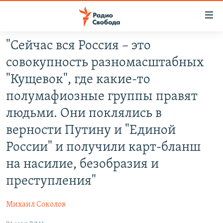
Ссылки
для
упрощенного
"Сейчас вся Россия – это
ПРОГРАММЫ
доступа
совокупность разномасштабных
ПОДКАСТЫ
Вернуться
"Кущевок", где какие-то
к
АВТОРСКИЕ ПРОЕКТЫ
полумафиозные группы правят
основному
ЦИТАТЫ СВОБОДЫ
содержанию
людьми. Они поклялись в
Вернутся
МНЕНИЯ
верности Путину и "Единой
к
КУЛЬТУРА
России" и получили карт-бланш
главной
навигации
IDEL.РЕАЛИИ
на насилие, безобразия и
Вернутся
КАВКАЗ.РЕАЛИИ
преступления"
к
СЕВЕР.РЕАЛИИ
поиску
Михаил Соколов
СИБИРЬ.РЕАЛИИ