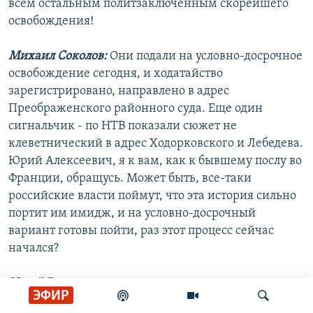
всем остальным политзаключенным скорейшего
освобождения!
Михаил Соколов:
Они подали на условно-досрочное
освобождение сегодня, и ходатайство
зарегистрировано, направлено в адрес
Преображенского районного суда. Еще один
сигнальчик - по НТВ показали сюжет не
клеветнический в адрес Ходорковского и Лебедева.
Юрий Алексеевич, я к вам, как к бывшему послу во
Франции, обращусь. Может быть, все-таки
российские власти поймут, что эта история сильно
портит им имидж, и на условно-досрочный
вариант готовы пойти, раз этот процесс сейчас
начался?
Юрий Рыжов:
Сомневаюсь. Уровень власти не тот,
ЭФИР
чтобы задуматься. По-моему, в каком-то смысле