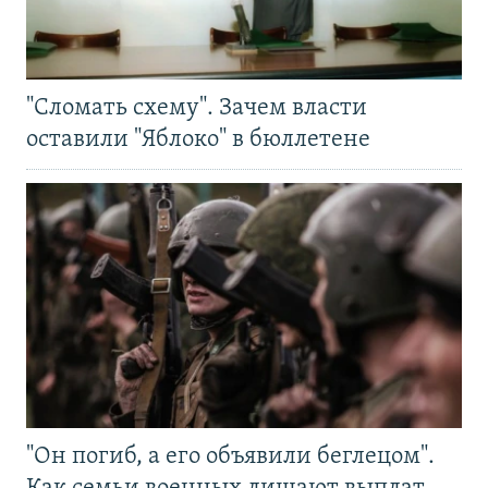
"Сломать схему". Зачем власти
оставили "Яблоко" в бюллетене
"Он погиб, а его объявили беглецом".