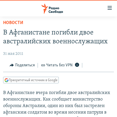
Ссылки
для
упрощенного
НОВОСТИ
ПРОГРАММЫ
доступа
В Афганистане погибли двое
ПОДКАСТЫ
Вернуться
австралийских военнослужащих
к
АВТОРСКИЕ ПРОЕКТЫ
основному
31 мая 2011
ЦИТАТЫ СВОБОДЫ
содержанию
Вернутся
МНЕНИЯ
Поделиться
Читать без VPN
к
КУЛЬТУРА
главной
Приоритетный источник в Google
навигации
IDEL.РЕАЛИИ
Вернутся
В Афганистане вчера погибли двое австралийских
КАВКАЗ.РЕАЛИИ
к
военнослужащих. Как сообщает министерство
СЕВЕР.РЕАЛИИ
поиску
обороны Австралии, один из них был застрелен
афганским солдатом во время несения патруля в
СИБИРЬ.РЕАЛИИ