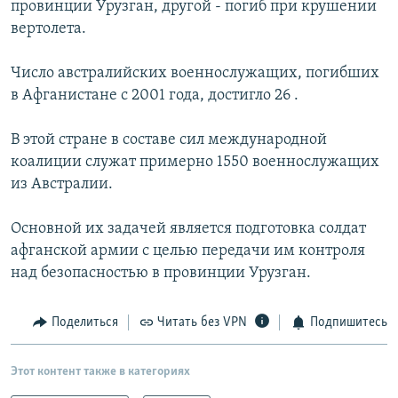
провинции Урузган, другой - погиб при крушении
РАСПИСАНИЕ ВЕЩАНИЯ
вертолета.
ПОДПИШИТЕСЬ НА РАССЫЛКУ
Число австралийских военнослужащих, погибших
в Афганистане с 2001 года, достигло 26 .
СОЦИАЛЬНЫЕ СЕТИ
В этой стране в составе сил международной
коалиции служат примерно 1550 военнослужащих
из Австралии.
Все сайты РСЕ/РС
Основной их задачей является подготовка солдат
афганской армии с целью передачи им контроля
над безопасностью в провинции Урузган.
Поделиться
Читать без VPN
Подпишитесь
Этот контент также в категориях