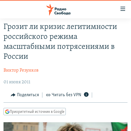
Ссылки
для
упрощенного
Грозит ли кризис легитимности
ПРОГРАММЫ
доступа
российского режима
ПОДКАСТЫ
Вернуться
масштабными потрясениями в
к
АВТОРСКИЕ ПРОЕКТЫ
России
основному
ЦИТАТЫ СВОБОДЫ
содержанию
Виктор Резунков
Вернутся
МНЕНИЯ
к
01 июня 2011
КУЛЬТУРА
главной
навигации
IDEL.РЕАЛИИ
Поделиться
Читать без VPN
Вернутся
КАВКАЗ.РЕАЛИИ
к
Приоритетный источник в Google
СЕВЕР.РЕАЛИИ
поиску
СИБИРЬ.РЕАЛИИ