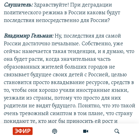
Слушатель:
Здравствуйте! При деградации
политического режима в России каковы будут
последствия непосредственно для России?
Владимир Гельман:
Ну, последствия для самой
России достаточно печальные. Собственно, уже
сейчас намечается такая тенденция, и я думаю, что
она будет расти, когда значительная часть
образованных жителей больших городов не
связывает будущее своих детей с Россией, целью
становится просто вкладывание ресурсов, средств в
то, чтобы они хорошо учили иностранные языки,
уезжали из страны, потому что просто для них
родители не видят будущего. Понятно, что это такой
очень тревожный симптом в том плане, что страну
покидают те, кто мог бы приносить ей рост и
процветание. И тот факт, что люди, которые
ЭФИР
вовлечены в бизнес, причастны к созданию