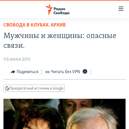
Ссылки
для
упрощенного
СВОБОДА В КЛУБАХ. АРХИВ
ПРОГРАММЫ
доступа
Мужчины и женщины: опасные
ПОДКАСТЫ
Вернуться
связи.
к
АВТОРСКИЕ ПРОЕКТЫ
основному
02 июня 2011
ЦИТАТЫ СВОБОДЫ
содержанию
Вернутся
МНЕНИЯ
Поделиться
Читать без VPN
к
КУЛЬТУРА
главной
Приоритетный источник в Google
навигации
IDEL.РЕАЛИИ
Вернутся
КАВКАЗ.РЕАЛИИ
к
СЕВЕР.РЕАЛИИ
поиску
СИБИРЬ.РЕАЛИИ