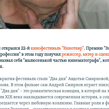
и открылся 22-й
кинофестиваль "Кинотавр"
. Премию "За
профессии" в этом году получил
режиссер, актер и сце
 назвал себя "малюсенькой частью кинематографа", к
х.
крытия фестиваля стали "Два дня" Авдотьи Смирновой
ова. В этом фильме сам Андрей Смирнов играет эпиз
 "Два дня" – это романтическая комедия, в которой на 
ля XIX века накладывается современная история, а со
решается через любовную коллизию. Главные роли в 