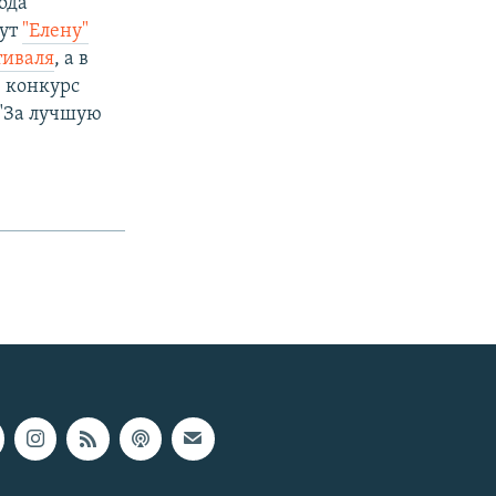
ода
жут
"Елену"
тиваля
, а в
в конкурс
 "За лучшую