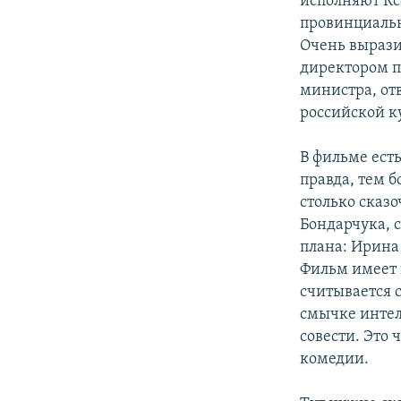
исполняют Кс
провинциальн
Очень выразит
директором п
министра, отв
российской к
В фильме ест
правда, тем б
столько сказ
Бондарчука, 
плана: Ирина
Фильм имеет 
считывается с
смычке интел
совести. Это
комедии.