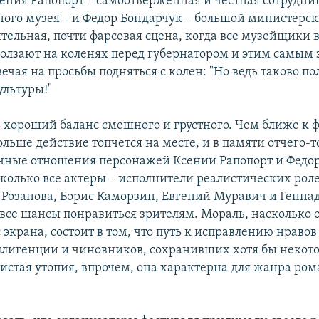
ения Рапопорт – самоотверженная и честная сотрудни
ого музея – и Федор Бондарчук – большой министерс
ельная, почти фарсовая сцена, когда все музейщики в
олзают на коленях перед губернатором и этим самым
ечая на просьбы подняться с колен: "Но ведь таково п
ультуры!"
ь хороший баланс смешного и грустного. Чем ближе к 
ольше действие топчется на месте, и в памяти отчего-т
очные отношения персонажей Ксении Рапопорт и Федо
сколько все актеры – исполнители реалистических роле
 Розанова, Борис Каморзин, Евгений Муравич и Генна
все шансы понравиться зрителям. Мораль, насколько 
 экрана, состоит в том, что путь к исправлению нравов
лигенции и чиновников, сохранивших хотя бы некото
 чистая утопия, впрочем, она характерна для жанра ро