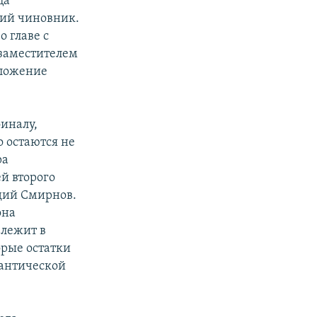
ца
кий чиновник.
о главе с
 заместителем
оложение
финалу,
о остаются не
ра
й второго
дий Смирнов.
она
 лежит в
рые остатки
мантической