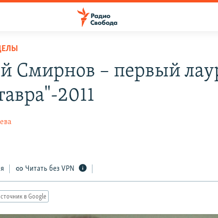
ДЕЛЫ
й Смирнов – первый лау
тавра"-2011
ева
ся
Читать без VPN
сточник в Google