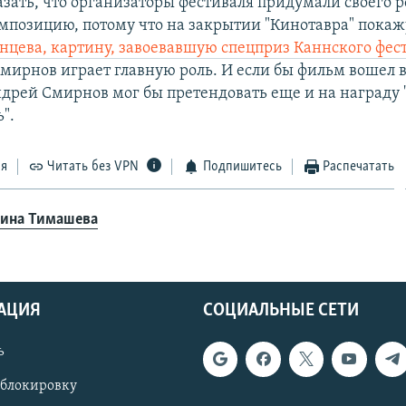
азать, что организаторы фестиваля придумали своего р
мпозицию, потому что на закрытии "Кинотавра" пока
нцева, картину, завоевавшую спецприз Каннского фес
мирнов играет главную роль. И если бы фильм вошел 
ндрей Смирнов мог бы претендовать еще и на награду
".
ся
Читать без VPN
Подпишитесь
Распечатать
ина Тимашева
АЦИЯ
СОЦИАЛЬНЫЕ СЕТИ
ь
 блокировку