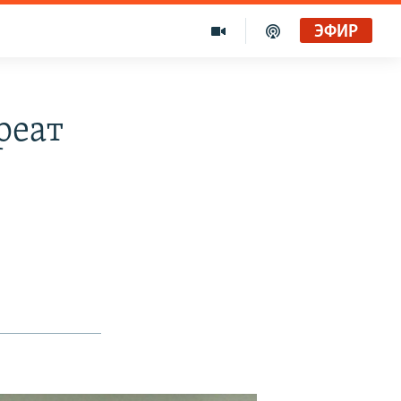
ЭФИР
реат