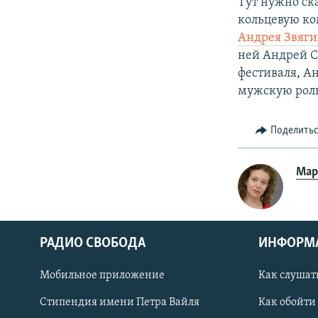
Тут нужно ск
кольцевую ко
Андрея Звяги
ней Андрей С
фестиваля, А
мужскую роль
Поделить
Мар
РАДИО СВОБОДА
ИНФОРМ
Мобильное приложение
Как слушат
СОЦИАЛЬНЫЕ СЕТИ
Стипендия имени Петра Вайля
Как обойти