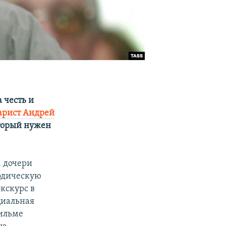
 честь и
нарист Андрей
оторый нужен
, дочери
одическую
экскурс в
циальная
фильме