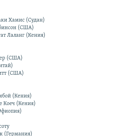
Каки Хамис (Судан)
обинсон (США)
гат Лаланг (Кения)
вер (США)
итай)
итт (США)
ембой (Кения)
е Коеч (Кения)
(Эфиопия)
соту
нк (Германия)