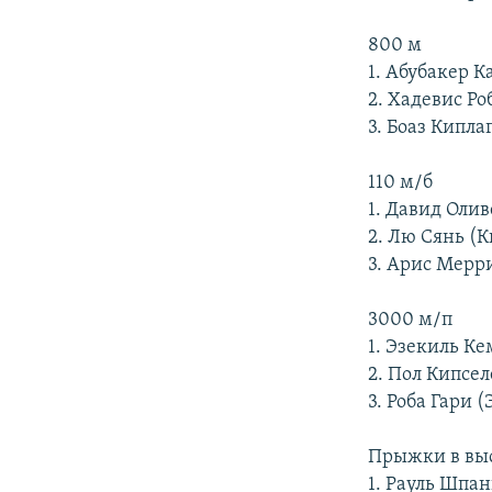
800 м
1. Абубакер 
2. Хадевис Р
3. Боаз Кипла
110 м/б
1. Давид Оли
2. Лю Сянь (К
3. Арис Мерр
3000 м/п
1. Эзекиль К
2. Пол Кипсел
3. Роба Гари 
Прыжки в вы
1. Рауль Шпа