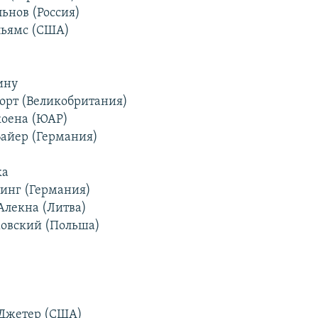
льнов (Россия)
льямс (США)
ину
форт (Великобритания)
коена (ЮАР)
Байер (Германия)
ка
тинг (Германия)
 Алекна (Литва)
ховский (Польша)
 Джетер (США)