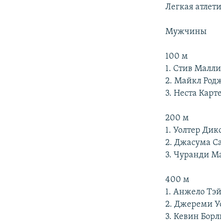
РАСПИСАНИЕ ВЕЩАНИЯ
Легкая атлет
ПОДПИШИТЕСЬ НА РАССЫЛКУ
Мужчины
100 м
1. Стив Малл
2. Майкл Род
3. Неста Карт
200 м
1. Уолтер Ди
2. Джасума С
3. Чуранди М
400 м
1. Анжело Тэ
2. Джереми 
3. Кевин Борл