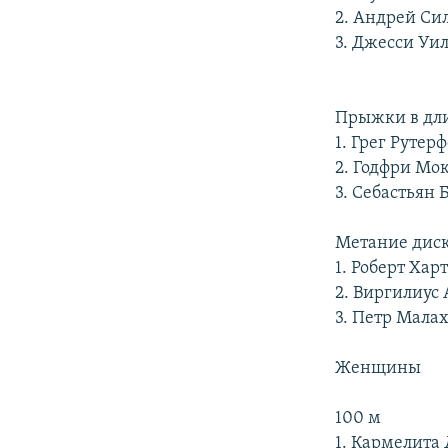
2. Андрей Си
3. Джесси Уи
Прыжки в дл
1. Грег Рутер
2. Годфри Мо
3. Себастьян 
Метание дис
1. Роберт Хар
2. Виргилиус
3. Петр Мала
Женщины
100 м
1. Кармелита