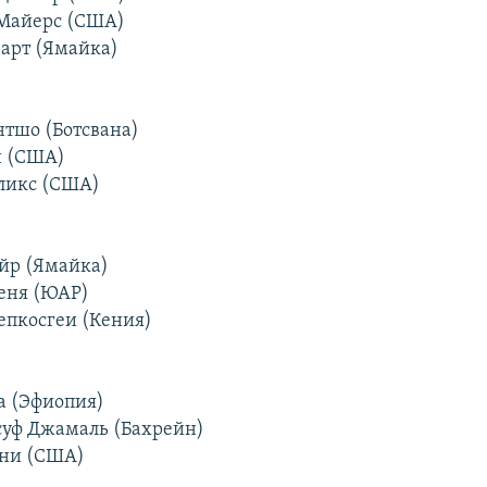
 Майерс (США)
юарт (Ямайка)
нтшо (Ботсвана)
н (США)
еликс (США)
эйр (Ямайка)
меня (ЮАР)
епкосгеи (Кения)
ка (Эфиопия)
уф Джамаль (Бахрейн)
ени (США)