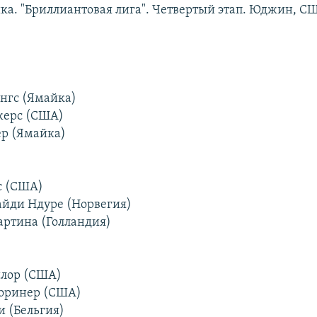
ика. "Бриллиантовая лига". Четвертый этап. Юджин, С
ингс (Ямайка)
жерс (США)
ер (Ямайка)
кс (США)
айди Ндуре (Норвегия)
артина (Голландия)
йлор (США)
Уоринер (США)
и (Бельгия)