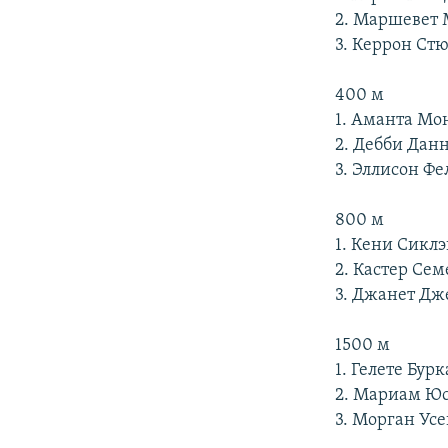
2. Маршевет
3. Керрон Ст
400 м
1. Аманта Мо
2. Дебби Дан
3. Эллисон Ф
800 м
1. Кени Сикл
2. Кастер Се
3. Джанет Дж
1500 м
1. Гелете Бур
2. Мариам Юс
3. Морган Ус