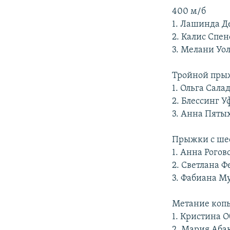
400 м/б
1. Лашинда Д
2. Калис Спе
3. Мелани Уо
Тройной пры
1. Ольга Сала
2. Блессинг 
3. Анна Пятых
Прыжки с ше
1. Анна Рогов
2. Светлана Ф
3. Фабиана М
Метание коп
1. Кристина 
2. Мария Аба