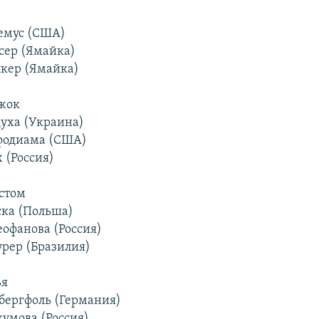
емус (США)
нсер (Ямайка)
лкер (Ямайка)
жок
духа (Украина)
Уфодиама (США)
 (Россия)
стом
ска (Польша)
еофанова (Россия)
урер (Бразилия)
ья
Обергфоль (Германия)
кумова (Россия)