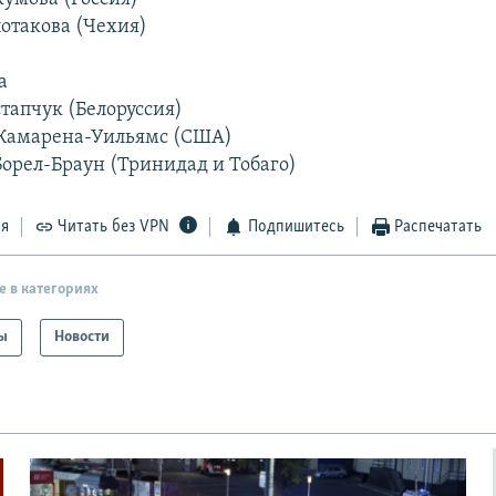
потакова (Чехия)
а
стапчук (Белоруссия)
 Камарена-Уильямс (США)
Борел-Браун (Тринидад и Тобаго)
ся
Читать без VPN
Подпишитесь
Распечатать
е в категориях
ы
Новости