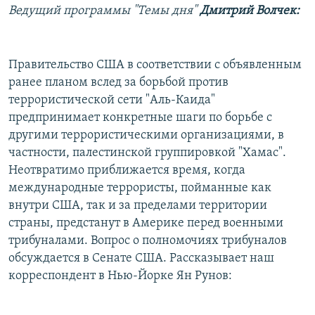
Ведущий программы "Темы дня"
Дмитрий Волчек:
РАСПИСАНИЕ ВЕЩАНИЯ
ПОДПИШИТЕСЬ НА РАССЫЛКУ
Правительство США в соответствии с объявленным
СОЦИАЛЬНЫЕ СЕТИ
ранее планом вслед за борьбой против
террористической сети "Аль-Каида"
предпринимает конкретные шаги по борьбе с
другими террористическими организациями, в
частности, палестинской группировкой "Хамас".
Неотвратимо приближается время, когда
Все сайты РСЕ/РС
международные террористы, пойманные как
внутри США, так и за пределами территории
страны, предстанут в Америке перед военными
трибуналами. Вопрос о полномочиях трибуналов
обсуждается в Сенате США. Рассказывает наш
корреспондент в Нью-Йорке Ян Рунов: