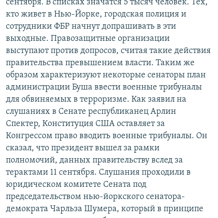
сентября. В списках значатся 5 тысяч человек. Тех,
кто живет в Нью-Йорке, городская полиция и
сотрудники ФБР начнут допрашивать в эти
выходные. Правозащитные организации
выступают против допросов, считая такие действия
правительства превышением власти. Таким же
образом характеризуют некоторые сенаторы план
администрации Буша ввести военные трибуналы
для обвиняемых в терроризме. Как заявил на
слушаниях в Сенате республиканец Арлин
Спектер, Конституция США оставляет за
Конгрессом право вводить военные трибуналы. Он
сказал, что президент вышел за рамки
полномочий, данных правительству вслед за
терактами 11 сентября. Слушания проходили в
юридическом комитете Сената под
председательством нью-йоркского сенатора-
демократа Чарльза Шумера, который в принципе