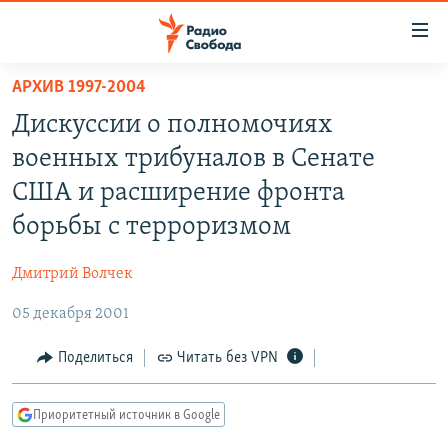
Ссылки
для
упрощенного
АРХИВ 1997-2004
ПРОГРАММЫ
доступа
Дискуссии о полномочиях
ПОДКАСТЫ
Вернуться
военных трибуналов в Сенате
к
АВТОРСКИЕ ПРОЕКТЫ
США и расширение фронта
основному
ЦИТАТЫ СВОБОДЫ
содержанию
борьбы с терроризмом
Вернутся
МНЕНИЯ
к
Дмитрий Волчек
КУЛЬТУРА
главной
05 декабря 2001
навигации
IDEL.РЕАЛИИ
Вернутся
КАВКАЗ.РЕАЛИИ
Поделиться
Читать без VPN
к
СЕВЕР.РЕАЛИИ
поиску
Приоритетный источник в Google
СИБИРЬ.РЕАЛИИ