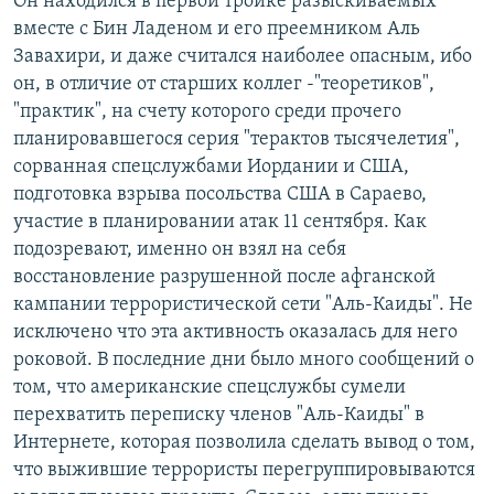
Он находился в первой тройке разыскиваемых
вместе с Бин Ладеном и его преемником Аль
Завахири, и даже считался наиболее опасным, ибо
он, в отличие от старших коллег -"теоретиков",
"практик", на счету которого среди прочего
планировавшегося серия "терактов тысячелетия",
сорванная спецслужбами Иордании и США,
подготовка взрыва посольства США в Сараево,
участие в планировании атак 11 сентября. Как
подозревают, именно он взял на себя
восстановление разрушенной после афганской
кампании террористической сети "Аль-Каиды". Не
исключено что эта активность оказалась для него
роковой. В последние дни было много сообщений о
том, что американские спецслужбы сумели
перехватить переписку членов "Аль-Каиды" в
Интернете, которая позволила сделать вывод о том,
что выжившие террористы перегруппировываются