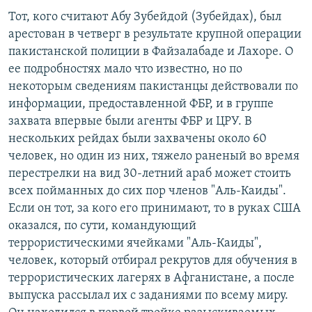
РАСПИСАНИЕ ВЕЩАНИЯ
Тот, кого считают Абу Зубейдой (Зубейдах), был
арестован в четверг в результате крупной операции
ПОДПИШИТЕСЬ НА РАССЫЛКУ
пакистанской полиции в Файзалабаде и Лахоре. О
ее подробностях мало что известно, но по
СОЦИАЛЬНЫЕ СЕТИ
некоторым сведениям пакистанцы действовали по
информации, предоставленной ФБР, и в группе
захвата впервые были агенты ФБР и ЦРУ. В
нескольких рейдах были захвачены около 60
человек, но один из них, тяжело раненый во время
Все сайты РСЕ/РС
перестрелки на вид 30-летний араб может стоить
всех пойманных до сих пор членов "Аль-Каиды".
Если он тот, за кого его принимают, то в руках США
оказался, по сути, командующий
террористическими ячейками "Аль-Каиды",
человек, который отбирал рекрутов для обучения в
террористических лагерях в Афганистане, а после
выпуска рассылал их с заданиями по всему миру.