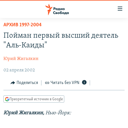
Ссылки
для
упрощенного
АРХИВ 1997-2004
ПРОГРАММЫ
доступа
Пойман первый высший деятель
ПОДКАСТЫ
Вернуться
"Аль-Каиды"
к
АВТОРСКИЕ ПРОЕКТЫ
основному
Юрий Жигалкин
ЦИТАТЫ СВОБОДЫ
содержанию
Вернутся
02 апреля 2002
МНЕНИЯ
к
КУЛЬТУРА
Поделиться
Читать без VPN
главной
навигации
IDEL.РЕАЛИИ
Вернутся
Приоритетный источник в Google
КАВКАЗ.РЕАЛИИ
к
СЕВЕР.РЕАЛИИ
Юрий Жигалкин,
Нью-Йорк:
поиску
СИБИРЬ.РЕАЛИИ