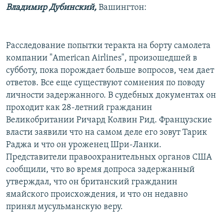
Владимир Дубинский,
Вашингтон:
РАСПИСАНИЕ ВЕЩАНИЯ
ПОДПИШИТЕСЬ НА РАССЫЛКУ
Расследование попытки теракта на борту самолета
СОЦИАЛЬНЫЕ СЕТИ
компании "American Airlines", произошедшей в
субботу, пока порождает больше вопросов, чем дает
ответов. Все еще существуют сомнения по поводу
личности задержанного. В судебных документах он
проходит как 28-летний гражданин
Великобритании Ричард Колвин Рид. Французские
Все сайты РСЕ/РС
власти заявили что на самом деле его зовут Тарик
Раджа и что он уроженец Шри-Ланки.
Представители правоохранительных органов США
сообщили, что во время допроса задержанный
утверждал, что он британский гражданин
ямайского происхождения, и что он недавно
принял мусульманскую веру.