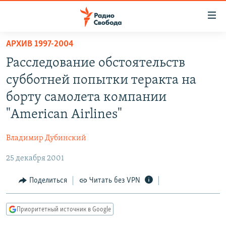
Ссылки
для
упрощенного
АРХИВ 1997-2004
ПРОГРАММЫ
доступа
Расследование обстоятельств
ПОДКАСТЫ
Вернуться
субботней попытки теракта на
к
АВТОРСКИЕ ПРОЕКТЫ
борту самолета компании
основному
ЦИТАТЫ СВОБОДЫ
содержанию
"American Airlines"
Вернутся
МНЕНИЯ
к
Владимир Дубинский
КУЛЬТУРА
главной
25 декабря 2001
навигации
IDEL.РЕАЛИИ
Вернутся
КАВКАЗ.РЕАЛИИ
Поделиться
Читать без VPN
к
СЕВЕР.РЕАЛИИ
поиску
Приоритетный источник в Google
СИБИРЬ.РЕАЛИИ