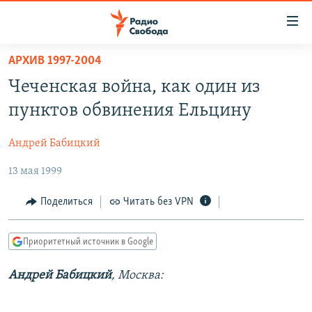
Ссылки
для
упрощенного
АРХИВ 1997-2004
ПРОГРАММЫ
доступа
Чеченская война, как один из
ПОДКАСТЫ
Вернуться
пунктов обвинения Ельцину
к
АВТОРСКИЕ ПРОЕКТЫ
основному
Андрей Бабицкий
ЦИТАТЫ СВОБОДЫ
содержанию
Вернутся
13 мая 1999
МНЕНИЯ
к
КУЛЬТУРА
Поделиться
Читать без VPN
главной
навигации
IDEL.РЕАЛИИ
Вернутся
Приоритетный источник в Google
КАВКАЗ.РЕАЛИИ
к
СЕВЕР.РЕАЛИИ
Андрей Бабицкий
, Москва:
поиску
СИБИРЬ.РЕАЛИИ