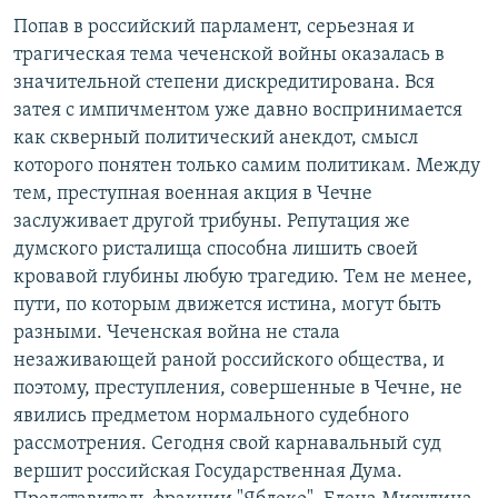
РАСПИСАНИЕ ВЕЩАНИЯ
Попав в российский парламент, серьезная и
трагическая тема чеченской войны оказалась в
ПОДПИШИТЕСЬ НА РАССЫЛКУ
значительной степени дискредитирована. Вся
затея с импичментом уже давно воспринимается
СОЦИАЛЬНЫЕ СЕТИ
как скверный политический анекдот, смысл
которого понятен только самим политикам. Между
тем, преступная военная акция в Чечне
заслуживает другой трибуны. Репутация же
думского ристалища способна лишить своей
Все сайты РСЕ/РС
кровавой глубины любую трагедию. Тем не менее,
пути, по которым движется истина, могут быть
разными. Чеченская война не стала
незаживающей раной российского общества, и
поэтому, преступления, совершенные в Чечне, не
явились предметом нормального судебного
рассмотрения. Сегодня свой карнавальный суд
вершит российская Государственная Дума.