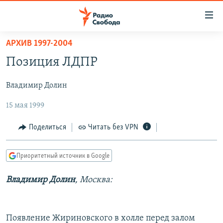
Ссылки
для
упрощенного
АРХИВ 1997-2004
ПРОГРАММЫ
доступа
Позиция ЛДПР
ПОДКАСТЫ
Вернуться
к
Владимир Долин
АВТОРСКИЕ ПРОЕКТЫ
основному
15 мая 1999
ЦИТАТЫ СВОБОДЫ
содержанию
Вернутся
МНЕНИЯ
Поделиться
Читать без VPN
к
КУЛЬТУРА
главной
Приоритетный источник в Google
навигации
IDEL.РЕАЛИИ
Вернутся
КАВКАЗ.РЕАЛИИ
Владимир Долин
, Москва:
к
СЕВЕР.РЕАЛИИ
поиску
СИБИРЬ.РЕАЛИИ
Появление Жириновского в холле перед залом