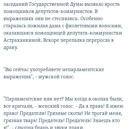
заседаний Государственной Думы вызвало ярость
РАСПИСАНИЕ ВЕЩАНИЯ
помощников депутатов-коммунистов. В
ПОДПИШИТЕСЬ НА РАССЫЛКУ
выражениях они не стеснялись. Особенно
старалась пожилая дама с фиолетовыми волосами,
СОЦИАЛЬНЫЕ СЕТИ
оказавшаяся помощницей депутата-коммунистки
Астраханкиной. Вскоре перепалка переросла в
драку.
"Вы сейчас употребляете непарламентские
Все сайты РСЕ/РС
выражения", - мужской голос.
"Парламентские или нет? Мы когда в окопах были,
все кричали, - женский голос. - Да я права! Я имею
право! Предатели! Грязные скоты! Не трогай меня,
грязная тварь! Предатель! Предатель! Знаешь кто
я!", - слышна брань и звуки драки.