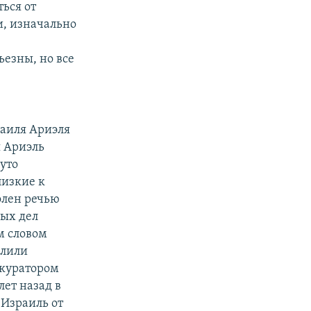
ься от
и, изначально
ьезны, но все
аиля Ариэля
я Ариэль
уто
лизкие к
олен речью
ных дел
м словом
елили
 куратором
лет назад в
 Израиль от