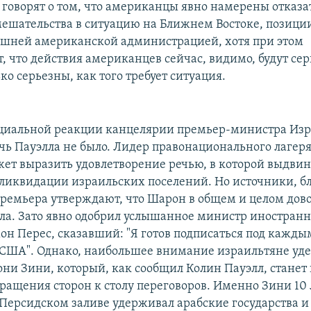
 говорят о том, что американцы явно намерены отказат
ешательства в ситуацию на Ближнем Востоке, позици
шней американской администрацией, хотя при этом
 что действия американцев сейчас, видимо, будут сер
ко серьезны, как того требует ситуация.
циальной реакции канцелярии премьер-министра Изр
чь Пауэлла не было. Лидер правонационального лагер
ет выразить удовлетворение речью, в которой выдвин
 ликвидации израильских поселений. Но источники, б
ремьера утверждают, что Шарон в общем и целом дов
ла. Зато явно одобрил услышанное министр иностран
н Перес, сказавший: "Я готов подписаться под кажды
 США". Однако, наибольшее внимание израильтяне уд
они Зини, который, как сообщил Колин Пауэлл, станет
ращения сторон к столу переговоров. Именно Зини 10 
 Персидском заливе удерживал арабские государства и