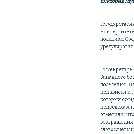
РАСПИСАНИЕ ВЕЩАНИЯ
Виктория Мун
ПОДПИШИТЕСЬ НА РАССЫЛКУ
Государствен
Университете
политики Сое
урегулирован
Госсекретарь
Западного бе
поселения. П
ненависти и 
которых ожид
непредсказан
отметили, чт
возвращении 
словосочетани