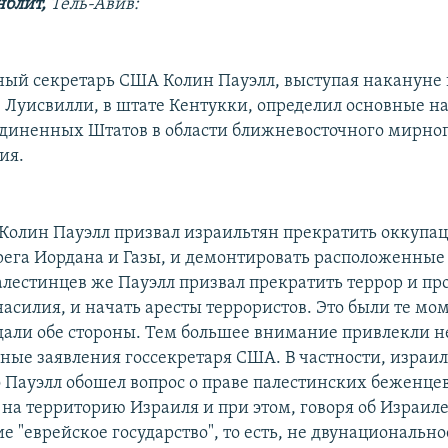
блит,
Тель-Авив:
ный секретарь США Колин Пауэлл, выступая накануне 
 Луисвилли, в штате Кентукки, определил основные н
диненных Штатов в области ближневосточного мирно
ия.
 Колин Пауэлл призвал израильтян прекратить оккупа
рега Иордана и Газы, и демонтировать расположенные
алестинцев же Пауэлл призвал прекратить террор и пр
насилия, и начать аресты террористов. Это были те мо
али обе стороны. Тем большее внимание привлекли 
ные заявления госсекретаря США. В частности, израи
о Пауэлл обошел вопрос о праве палестинских беженцев
на территорию Израиля и при этом, говоря об Израиле
е "еврейское государство", то есть, не двунационально