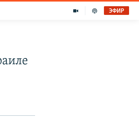
ЭФИР
раиле