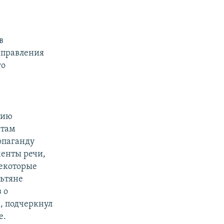
в
аправления
го
цию
 там
опаганду
менты речи,
некоторые
льтяне
 о
, подчеркнул
е.