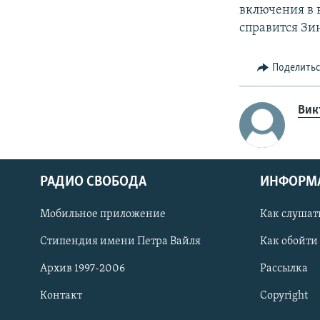
включения в 
справится Зин
Поделить
Вик
РАДИО СВОБОДА
ИНФОРМ
Мобильное приложение
Как слушат
СОЦИАЛЬНЫЕ СЕТИ
Стипендия имени Петра Вайля
Как обойти
Архив 1997-2006
Рассылка
Контакт
Copyright
Все сайты РСЕ/РС