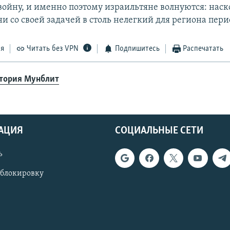
войну, и именно поэтому израильтяне волнуются: наск
и со своей задачей в столь нелегкий для региона пери
ся
Читать без VPN
Подпишитесь
Распечатать
тория Мунблит
АЦИЯ
СОЦИАЛЬНЫЕ СЕТИ
ь
 блокировку