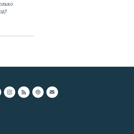
олько
од?