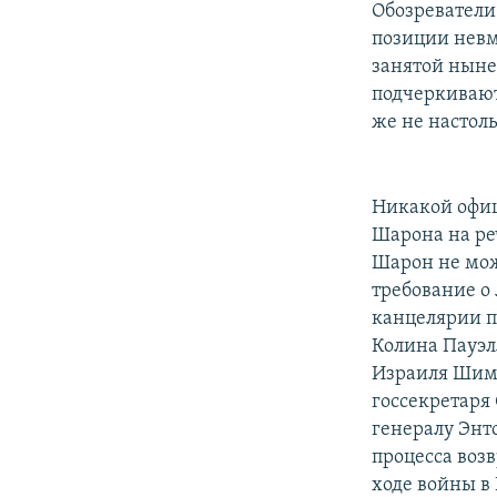
Обозреватели
позиции невм
занятой ныне
подчеркивают,
же не настоль
Никакой офи
Шарона на ре
Шарон не мож
требование о
канцелярии п
Колина Пауэл
Израиля Шимо
госсекретаря
генералу Энт
процесса возв
ходе войны в