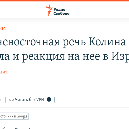
004
евосточная речь Колина
ла и реакция на нее в Из
лит
ся
Читать без VPN
сточник в Google