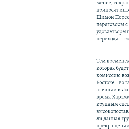
менее, сохра
приносят инт
Шимон Перес 
переговоры с
удовлетворен
переходя к гл
Тем временем
которая будет
комиссию воз
Востоке - во 
авиации в Лив
время Хартма
крупным спец
высокопостав
ли данная гр
прекращении 