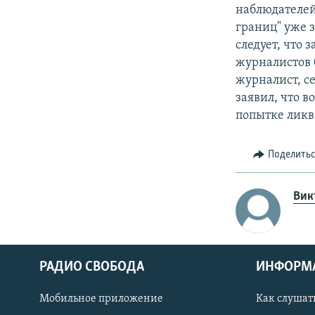
наблюдателей
границ" уже з
следует, что
журналистов 
журналист, с
заявил, что в
попытке ликв
Поделить
Вик
РАДИО СВОБОДА
ИНФОРМ
Мобильное приложение
Как слушат
СОЦИАЛЬНЫЕ СЕТИ