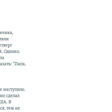
льчика,
еляли
етверг
й. Однако,
на
зать: "Папа,
е наступило.
но сделал
ША. В
ся, тем не