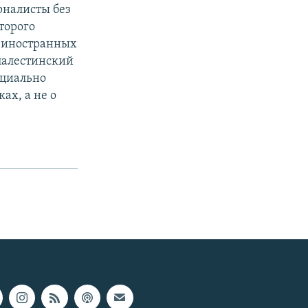
рналисты без
оторого
и иностранных
палестинский
ициально
ах, а не о