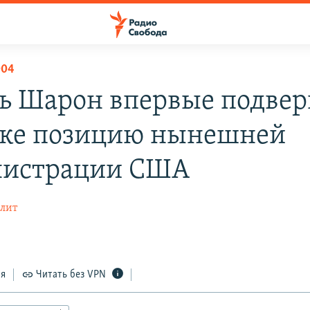
004
ь Шарон впервые подвер
ке позицию нынешней
нистрации США
лит
ся
Читать без VPN