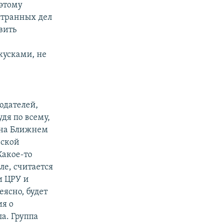
 этому
странных дел
вить
кусками, не
юдателей,
дя по всему,
 на Ближнем
ьской
Какое-то
ле, считается
и ЦРУ и
ясно, будет
ия о
а. Группа