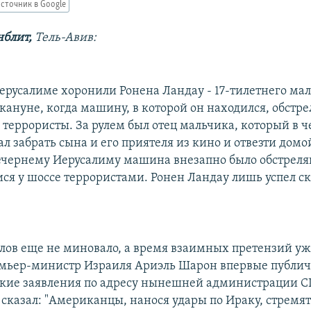
сточник в Google
блит,
Тель-Авив:
Иерусалиме хоронили Ронена Ландау - 17-тилетнего ма
кануне, когда машину, в которой он находился, обстр
 террористы. За рулем был отец мальчика, который в ч
л забрать сына и его приятеля из кино и отвезти домо
ечернему Иерусалиму машина внезапно было обстреля
я у шоссе террористами. Ронен Ландау лишь успел ска
лов еще не миновало, а время взаимных претензий уж
емьер-министр Израиля Ариэль Шарон впервые публич
ькие заявления по адресу нынешней администрации С
 сказал: "Американцы, нанося удары по Ираку, стремят