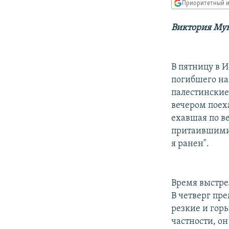
РАСПИСАНИЕ ВЕЩАНИЯ
Приоритетный и
ПОДПИШИТЕСЬ НА РАССЫЛКУ
Виктория Мун
В пятницу в 
погибшего на
палестинские
вечером поеха
ехавшая по в
притаившимис
я ранен".
Время выстре
В четверг пр
резкие и гор
частности, он