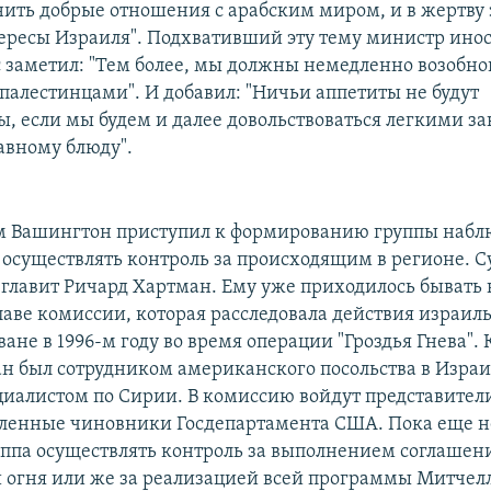
нить добрые отношения с арабским миром, и в жертву
ересы Израиля". Подхвативший эту тему министр ино
заметил: "Тем более, мы должны немедленно возобно
 палестинцами". И добавил: "Ничьи аппетиты не будут
ы, если мы будем и далее довольствоваться легкими за
авному блюду".
 Вашингтон приступил к формированию группы набл
 осуществлять контроль за происходящим в регионе. Су
главит Ричард Хартман. Ему уже приходилось бывать
главе комиссии, которая расследовала действия израил
ане в 1996-м году во время операции "Гроздья Гнева". 
н был сотрудником американского посольства в Израи
иалистом по Сирии. В комиссию войдут представител
ленные чиновники Госдепартамента США. Пока еще не
уппа осуществлять контроль за выполнением соглашен
огня или же за реализацией всей программы Митчелл