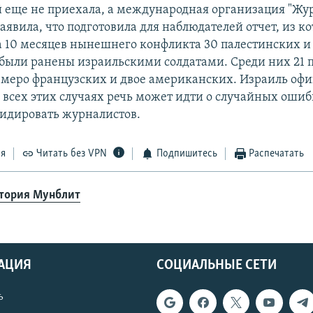
 еще не приехала, а международная организация "Жу
аявила, что подготовила для наблюдателей отчет, из к
 за 10 месяцев нынешнего конфликта 30 палестинских 
были ранены израильскими солдатами. Среди них 21 
емеро французских и двое американских. Израиль оф
о всех этих случаях речь может идти о случайных ошибк
идировать журналистов.
ся
Читать без VPN
Подпишитесь
Распечатать
тория Мунблит
АЦИЯ
СОЦИАЛЬНЫЕ СЕТИ
ь