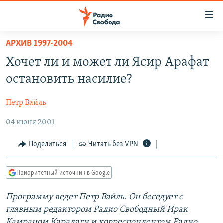
Ссылки
для
упрощенного
АРХИВ 1997-2004
ПРОГРАММЫ
доступа
Хочет ли и может ли Ясир Арафат
ПОДКАСТЫ
Вернуться
остановить насилие?
к
АВТОРСКИЕ ПРОЕКТЫ
основному
Петр Вайль
ЦИТАТЫ СВОБОДЫ
содержанию
Вернутся
04 июня 2001
МНЕНИЯ
к
КУЛЬТУРА
Поделиться
Читать без VPN
главной
навигации
IDEL.РЕАЛИИ
Вернутся
Приоритетный источник в Google
КАВКАЗ.РЕАЛИИ
к
СЕВЕР.РЕАЛИИ
Программу ведет Петр Вайль. Он беседует с
поиску
главным редактором Радио Свободный Ирак
СИБИРЬ.РЕАЛИИ
Камраном Карадаги и корреспондентом Радио