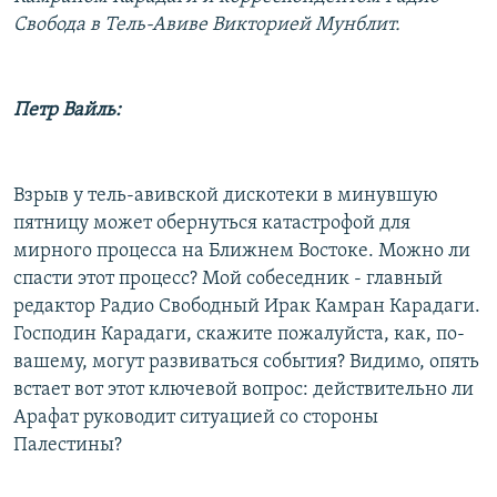
РАСПИСАНИЕ ВЕЩАНИЯ
Свобода в Тель-Авиве Викторией Мунблит.
ПОДПИШИТЕСЬ НА РАССЫЛКУ
Петр Вайль:
СОЦИАЛЬНЫЕ СЕТИ
Взрыв у тель-авивской дискотеки в минувшую
пятницу может обернуться катастрофой для
мирного процесса на Ближнем Востоке. Можно ли
Все сайты РСЕ/РС
спасти этот процесс? Мой собеседник - главный
редактор Радио Свободный Ирак Камран Карадаги.
Господин Карадаги, скажите пожалуйста, как, по-
вашему, могут развиваться события? Видимо, опять
встает вот этот ключевой вопрос: действительно ли
Арафат руководит ситуацией со стороны
Палестины?