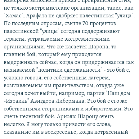
намерена выполнять приказ о прекращении огня,
не только экстремистские организации, такие, как
"Хамас", Арафата не одобряет палестинская "улица".
По последним опросам, свыше 70 процентов
палестинской "улицы" сегодня поддерживают
теракты, устраиваемые экстремистскими
организациями. Что же касается Шарона, то
главный бой, который ему приходится
выдерживать сейчас, когда он придерживается так
называемой "политики сдержанности" - это бой с,
условно говоря, его собственным лагерем,
возглавляемым им правительством, откуда уже
сегодня хочет выйти, например, партия "Наш дом
-Израиль" Авигдора Либермана. Это бой с его же
собственными сторонниками и избирателями. Это
очень нелегкий бой. Ариэлю Шарону очень
нелегко. Я могу только привести его слова,
сказанные им в воскресенье, когда потрясенный