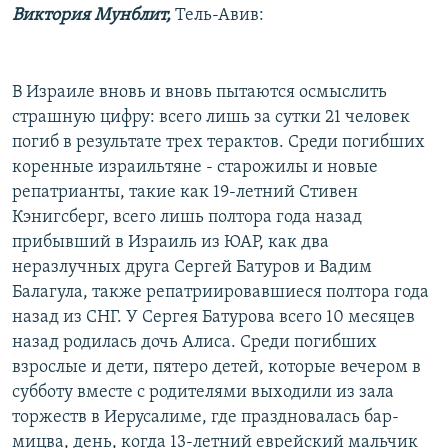
Виктория Мунблит,
Тель-Авив:
РАСПИСАНИЕ ВЕЩАНИЯ
ПОДПИШИТЕСЬ НА РАССЫЛКУ
В Израиле вновь и вновь пытаются осмыслить
СОЦИАЛЬНЫЕ СЕТИ
страшную цифру: всего лишь за сутки 21 человек
погиб в результате трех терактов. Среди погибших
коренные израильтяне - старожилы и новые
репатрианты, такие как 19-летний Стивен
Кэнигсберг, всего лишь полтора года назад
прибывший в Израиль из ЮАР, как два
Все сайты РСЕ/РС
неразлучных друга Сергей Батуров и Вадим
Балагула, также репатриировавшиеся полтора года
назад из СНГ. У Сергея Батурова всего 10 месяцев
назад родилась дочь Алиса. Среди погибших
взрослые и дети, пятеро детей, которые вечером в
субботу вместе с родителями выходили из зала
торжеств в Иерусалиме, где праздновалась бар-
мицва, день, когда 13-летний еврейский мальчик