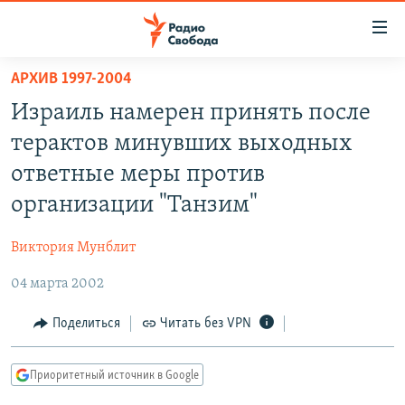
Ссылки
для
упрощенного
АРХИВ 1997-2004
ПРОГРАММЫ
доступа
Израиль намерен принять после
ПОДКАСТЫ
Вернуться
терактов минувших выходных
к
АВТОРСКИЕ ПРОЕКТЫ
ответные меры против
основному
ЦИТАТЫ СВОБОДЫ
содержанию
организации "Танзим"
Вернутся
МНЕНИЯ
к
Виктория Мунблит
КУЛЬТУРА
главной
04 марта 2002
навигации
IDEL.РЕАЛИИ
Вернутся
КАВКАЗ.РЕАЛИИ
Поделиться
Читать без VPN
к
СЕВЕР.РЕАЛИИ
поиску
Приоритетный источник в Google
СИБИРЬ.РЕАЛИИ