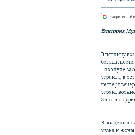
РАСПИСАНИЕ ВЕЩАНИЯ
ПОДПИШИТЕСЬ НА РАССЫЛКУ
Приоритетный и
Виктория Му
В пятницу во
безопасности
Накануне зас
теракта, в ре
четверг вече
теракт военн
Зинни по уре
В полдень в 
мужа и жены. 