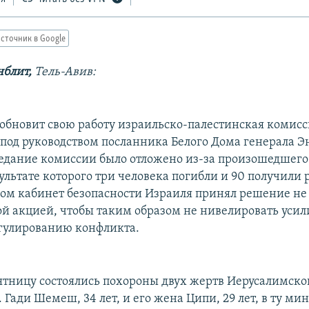
сточник в Google
нблит,
Тель-Авив:
зобновит свою работу израильско-палестинская комисс
 под руководством посланника Белого Дома генерала 
едание комиссии было отложено из-за произошедшего
зультате которого три человека погибли и 90 получили 
ром кабинет безопасности Израиля принял решение не 
ой акцией, чтобы таким образом не нивелировать усил
гулированию конфликта.
пятницу состоялись похороны двух жертв Иерусалимског
Гади Шемеш, 34 лет, и его жена Ципи, 29 лет, в ту мин