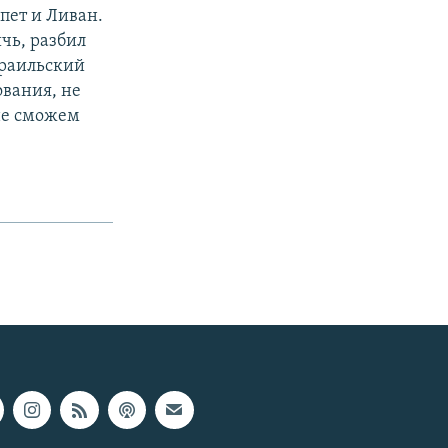
пет и Ливан.
ичь, разбил
зраильский
ования, не
не сможем