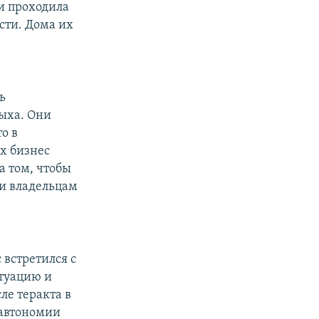
и проходила
сти. Дома их
ь
дыха. Они
о в
их бизнес
а том, чтобы
ли владельцам
встретился с
туацию и
ле теракта в
 автономии