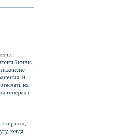
ия по
Энтони Зинни.
 накануне
ранения. В
отвечать на
ий генерала
о теракта,
уту, когда