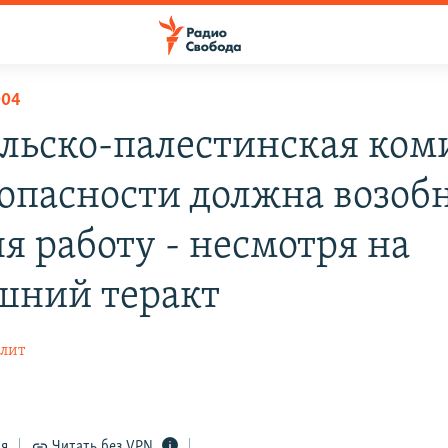
004
льско-палестинская ком
зопасности должна возоб
я работу - несмотря на
шний теракт
лит
ся
Читать без VPN