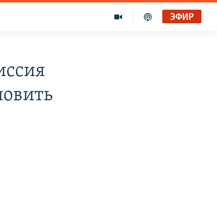
ЭФИР
иссия
новить