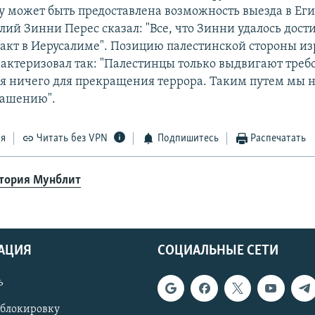
у может быть предоставлена возможность выезда в Еги
лий Зинни Перес сказал: "Все, что Зинни удалось дост
ракт в Иерусалиме". Позицию палестинской стороны и
актеризовал так: "Палестинцы только выдвигают треб
 ничего для прекращения террора. Таким путем мы 
лашению".
ся
Читать без VPN
Подпишитесь
Распечатать
тория Мунблит
АЦИЯ
СОЦИАЛЬНЫЕ СЕТИ
ь
 блокировку