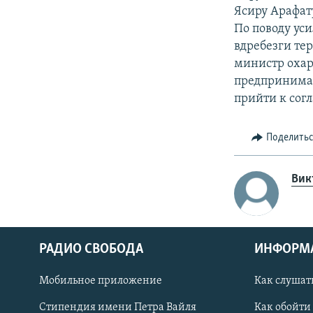
Ясиру Арафат
По поводу уси
вдребезги те
министр охар
предпринимая
прийти к сог
Поделить
Вик
РАДИО СВОБОДА
ИНФОРМ
Мобильное приложение
Как слушат
СОЦИАЛЬНЫЕ СЕТИ
Стипендия имени Петра Вайля
Как обойти