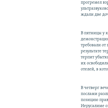
прогремел вз
ультразвуков
ждали две доч
В пятницы у 
демонстрация
требовали от 
результате те
терпит убытк
их освободил
отелей, в кот
В четверг ве
послами раз
позицию прави
Иерусалиме о