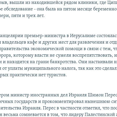
рыв, вышли из находившейся рядом клиники, где Цип
ое обследование - она была на пятом месяце беременно
ери, пяти и трех лет.
канцелярии премьер-министра в Иерусалиме состоялас
 владельцев кафе и других мест для развлечения и от
правительства экономической помощи в связи с тем, чт
ррора, которому власти не сумели воспрепятствовать, 
и и находится на грани банкротства. Они настаивали н
и от уплаты муниципального налога, так как это сдела
орых практически нет туристов.
чером министр иностранных дел Израиля Шимон Перес 
личных государств и прокомментировал нынешнюю си
тельства Израиля. Перес в частности отметил, что пос
н весьма сомневается в том, что лидеру Палестинской