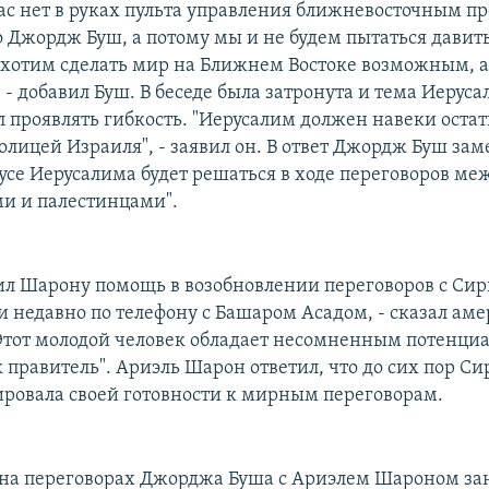
ас нет в руках пульта управления ближневосточным пр
о Джордж Буш, а потому мы и не будем пытаться давит
 хотим сделать мир на Ближнем Востоке возможным, а
- добавил Буш. В беседе была затронута и тема Иеруса
л проявлять гибкость. "Иерусалим должен навеки остат
лицей Израиля", - заявил он. В ответ Джордж Буш зам
тусе Иерусалима будет решаться в ходе переговоров ме
и и палестинцами".
л Шарону помощь в возобновлении переговоров с Сир
и недавно по телефону с Башаром Асадом, - сказал ам
 Этот молодой человек обладает несомненным потенциа
 правитель". Ариэль Шарон ответил, что до сих пор С
ровала своей готовности к мирным переговорам.
 на переговорах Джорджа Буша с Ариэлем Шароном з