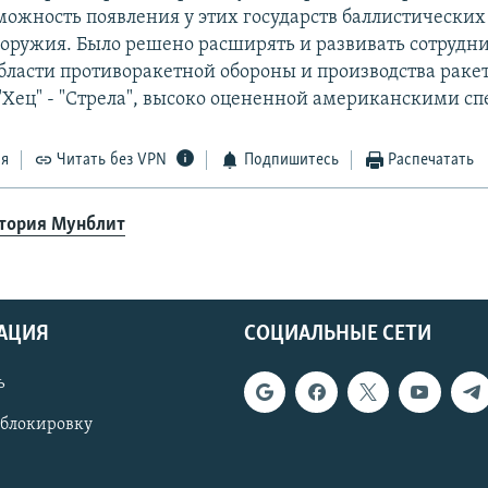
можность появления у этих государств баллистических
 оружия. Было решено расширять и развивать сотрудн
области противоракетной обороны и производства раке
"Хец" - "Стрела", высоко оцененной американскими с
ся
Читать без VPN
Подпишитесь
Распечатать
тория Мунблит
АЦИЯ
СОЦИАЛЬНЫЕ СЕТИ
ь
 блокировку