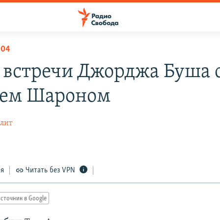
004
 встречи Джорджа Буша 
ем Шароном
лит
ся
Читать без VPN
сточник в Google