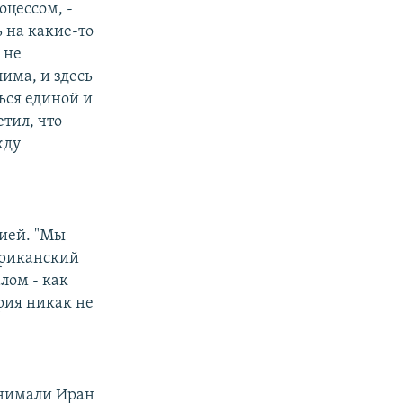
оцессом, -
ь на какие-то
 не
лима, и здесь
ься единой и
етил, что
жду
ией. "Мы
ериканский
лом - как
ирия никак не
анимали Иран