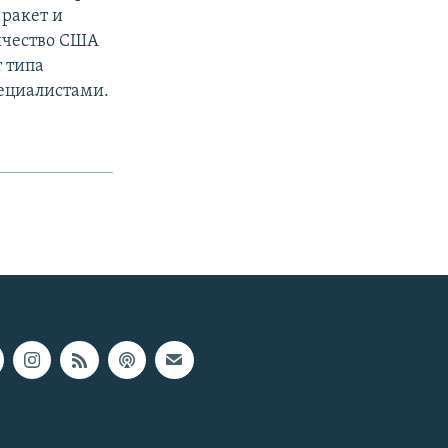
 ракет и
ичество США
т типа
пециалистами.