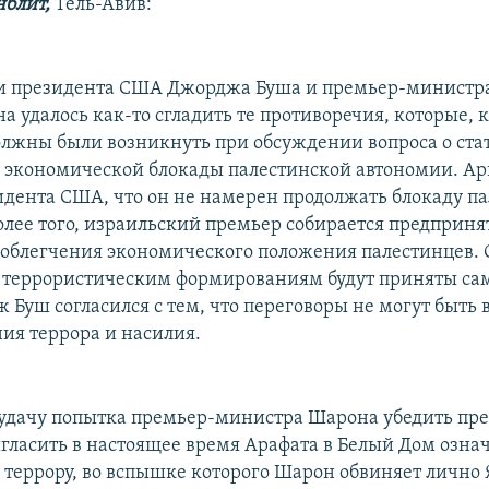
нблит,
Тель-Авив:
чи президента США Джорджа Буша и премьер-министр
 удалось как-то сгладить те противоречия, которые, к
лжны были возникнуть при обсуждении вопроса о ста
 экономической блокады палестинской автономии. А
идента США, что он не намерен продолжать блокаду п
олее того, израильский премьер собирается предприня
 облегчения экономического положения палестинцев. 
 террористическим формированиям будут приняты са
 Буш согласился с тем, что переговоры не могут быть
ия террора и насилия.
удачу попытка премьер-министра Шарона убедить пр
игласить в настоящее время Арафата в Белый Дом означ
террору, во вспышке которого Шарон обвиняет лично 