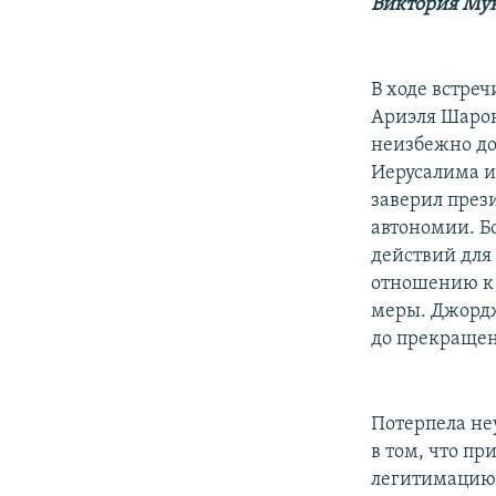
РАСПИСАНИЕ ВЕЩАНИЯ
Виктория Му
ПОДПИШИТЕСЬ НА РАССЫЛКУ
В ходе встре
Ариэля Шарона
неизбежно до
Иерусалима и
заверил през
автономии. Б
действий для
отношению к
меры. Джордж
до прекращен
Потерпела не
в том, что пр
легитимацию 