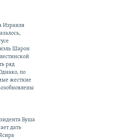
а Израиля
азалось,
тусе
риэль Шарон
алестинской
ть ряд
Однако, по
мые жесткие
 возобновлены
езидента Буша
ает дать
Ясира