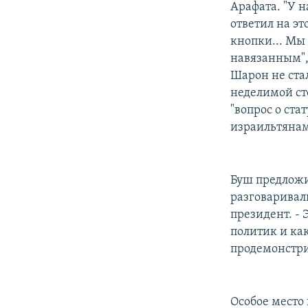
Арафата. "У н
ответил на эт
кнопки... Мы
навязанным", 
Шарон не ста
неделимой сто
"вопрос о ста
израильтянам
Буш предложи
разговаривал
президент. -
политик и как
продемонстри
Особое место