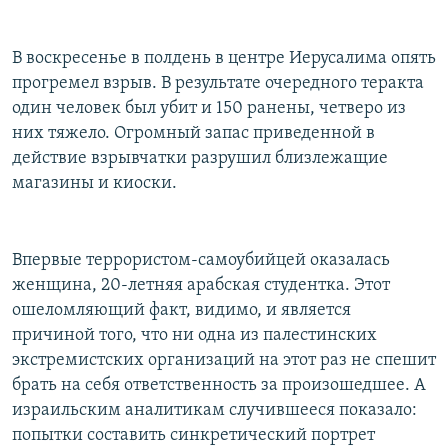
РАСПИСАНИЕ ВЕЩАНИЯ
ПОДПИШИТЕСЬ НА РАССЫЛКУ
В воскресенье в полдень в центре Иерусалима опять
прогремел взрыв. В результате очередного теракта
один человек был убит и 150 ранены, четверо из
СОЦИАЛЬНЫЕ СЕТИ
них тяжело. Огромный запас приведенной в
действие взрывчатки разрушил близлежащие
магазины и киоски.
Все сайты РСЕ/РС
Впервые террористом-самоубийцей оказалась
женщина, 20-летняя арабская студентка. Этот
ошеломляющий факт, видимо, и является
причиной того, что ни одна из палестинских
экстремистских организаций на этот раз не спешит
брать на себя ответственность за произошедшее. А
израильским аналитикам случившееся показало:
попытки составить синкретический портрет