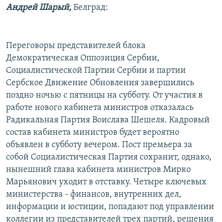
Андрей Шарый,
Белград:
РАСПИСАНИЕ ВЕЩАНИЯ
ПОДПИШИТЕСЬ НА РАССЫЛКУ
Переговоры представителей блока
СОЦИАЛЬНЫЕ СЕТИ
Демократическая Оппозиция Сербии,
Социалистической Партии Сербии и партии
Сербское Движение Обновления завершились
поздно ночью с пятницы на субботу. От участия в
работе нового кабинета министров отказалась
Радикальная Партия Воислава Шешеля. Кадровый
Все сайты РСЕ/РС
состав кабинета министров будет вероятно
объявлен в субботу вечером. Пост премьера за
собой Социалистическая Партия сохранит, однако,
нынешний глава кабинета министров Мирко
Марьянович уходит в отставку. Четыре ключевых
министерства - финансов, внутренних дел,
информации и юстиции, попадают под управлении
коллегии из представителей трех партий, решения