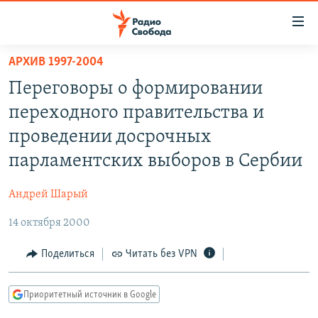
Ссылки
для
упрощенного
АРХИВ 1997-2004
ПРОГРАММЫ
доступа
Переговоры о формировании
ПОДКАСТЫ
Вернуться
переходного правительства и
к
АВТОРСКИЕ ПРОЕКТЫ
проведении досрочных
основному
ЦИТАТЫ СВОБОДЫ
содержанию
парламентских выборов в Сербии
Вернутся
МНЕНИЯ
к
Андрей Шарый
КУЛЬТУРА
главной
14 октября 2000
навигации
IDEL.РЕАЛИИ
Вернутся
КАВКАЗ.РЕАЛИИ
Поделиться
Читать без VPN
к
СЕВЕР.РЕАЛИИ
поиску
Приоритетный источник в Google
СИБИРЬ.РЕАЛИИ