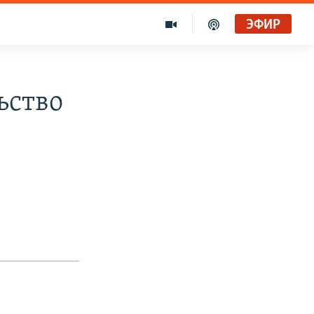
ЭФИР
ьство