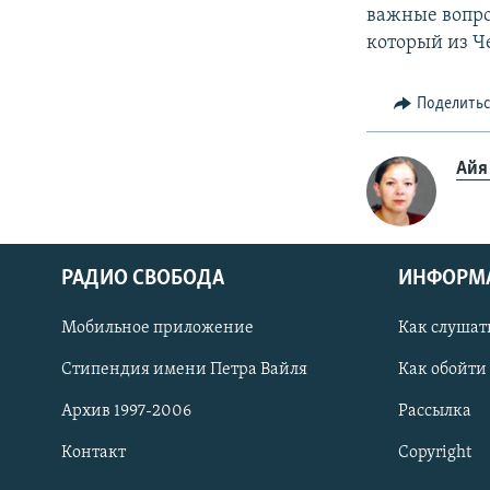
важные вопрос
который из Ч
Поделить
Айя
РАДИО СВОБОДА
ИНФОРМ
Мобильное приложение
Как слушат
СОЦИАЛЬНЫЕ СЕТИ
Стипендия имени Петра Вайля
Как обойти
Архив 1997-2006
Рассылка
Контакт
Copyright
Все сайты РСЕ/РС