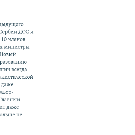
редыдущего
Сербии ДОС и
 10 членов
них министры
 Новый
бразованию
шич всегда
иалистической
и даже
мьер-
 Главный
чит даже
больше не