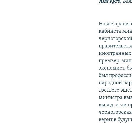
РАСПИСАНИЕ ВЕЩАНИЯ
Айя Куге,
Бел
ПОДПИШИТЕСЬ НА РАССЫЛКУ
Новое правите
кабинета мин
черногорской
правительств
иностранных 
премьер-мини
экономист, б
был професси
народной пар
третьего эше
министра выз
вывод: если 
черногорская
верит в будущ