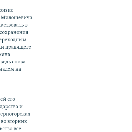
ризис
на Милошевича
аствовать в
 сохранения
переходным
ии правящего
жена
ведь снова
налом на
ей его
дарства и
Черногорская
 во вторник
ьство все