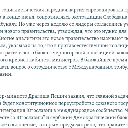
 социалистическая народная партия спровоцировала к
а в конце июня, сопротивляясь экстрадиции Слобода
буналу. Но уже через неделю ее лидеры согласились уч
 нового правительства, утверждая, что это нужно для
ногие аналитики это новое правительство называют 
м, указывая на то, что в противоестественной коалиц
ократического блока с черногорской оппозицией зало
вого кризиса кабинета министров. В ближайшее время 
шать вопрос о сотрудничестве с Международным трибу
авии.
р-министр Драгиша Пешич заявил, что главной задач
а будет конституционное переустройство союзного госу
нтеграция Югославии в международное сообщество. 
есте за Югославию" и сербский Демократический блок
вое соглашение, которым предусмотрено, что правител