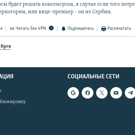
ы будет решать консенсусом, в случае если того потре
ерногории, или вице-премьер - он из Сербии.
ся
Читать без VPN
Подпишитесь
Распечатать
 Куге
АЦИЯ
СОЦИАЛЬНЫЕ СЕТИ
ь
 блокировку