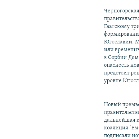
Черногорская
правительств
Гаагскому три
формировании
Югославии. М
или временны
в Сербии Дем
опасность но
предстоит ре
уровне Югосл
Новый премье
правительств
дальнейшая и
коалиция "Вм
подписали но