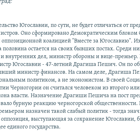
град:
льство Югославии, по сути, не будет отличаться от п
истров. Оно сформировано Демократическим блоком 
 оппозиционной коалицией "Вместе за Югославию". Из
а половина остается на своих бывших постах. Среди 
и внутренних дел, министр обороны и вице-премьер.
стр Югославии - 47-летний Драгиша Пешич. Он по о
ывший министр финансов. На самом деле, Драгиша Пе
ональным политиком, а не экономистом. В своей Соц
тии Черногории он считался человеком из второго ил
лона власти. Назначение Драгиши Пешича на пост пре
вало бурную реакцию черногорской общественности.
премьером назначен такой слабый политик - тогда зна
 оппозиция, выступающая за сохранение Югославии, 
ее единого государства.