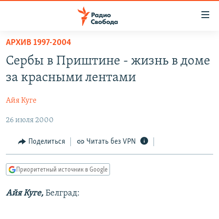
Ссылки
для
упрощенного
АРХИВ 1997-2004
ПРОГРАММЫ
доступа
Сербы в Приштине - жизнь в доме
ПОДКАСТЫ
Вернуться
за красными лентами
к
АВТОРСКИЕ ПРОЕКТЫ
основному
Айя Куге
ЦИТАТЫ СВОБОДЫ
содержанию
Вернутся
26 июля 2000
МНЕНИЯ
к
КУЛЬТУРА
Поделиться
Читать без VPN
главной
навигации
IDEL.РЕАЛИИ
Вернутся
Приоритетный источник в Google
КАВКАЗ.РЕАЛИИ
к
СЕВЕР.РЕАЛИИ
Айя Куге,
Белград:
поиску
СИБИРЬ.РЕАЛИИ