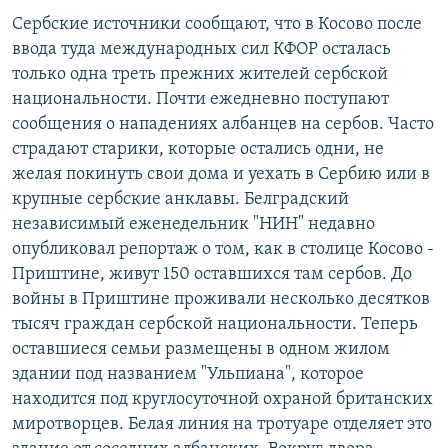
РАСПИСАНИЕ ВЕЩАНИЯ
Сербские источники сообщают, что в Косово после
ввода туда международных сил КФОР осталась
ПОДПИШИТЕСЬ НА РАССЫЛКУ
только одна треть прежних жителей сербской
национальности. Почти ежедневно поступают
СОЦИАЛЬНЫЕ СЕТИ
сообщения о нападениях албанцев на сербов. Часто
страдают старики, которые остались одни, не
желая покинуть свои дома и уехать в Сербию или в
крупные сербские анклавы. Белградский
независимый еженедельник "НИН" недавно
Все сайты РСЕ/РС
опубликовал репортаж о том, как в столице Косово -
Приштине, живут 150 оставшихся там сербов. До
войны в Приштине проживали несколько десятков
тысяч граждан сербской национальности. Теперь
оставшиеся семьи размещены в одном жилом
здании под названием "Ульпиана", которое
находится под круглосуточной охраной британских
миротворцев. Белая линия на тротуаре отделяет это