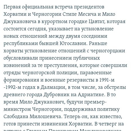
РАСПИСАНИЕ ВЕЩАНИЯ
Первая официальная встреча президентов
Хорватии и Черногории Стипе Месича и Мило
ПОДПИШИТЕСЬ НА РАССЫЛКУ
Джукановича в курортном городке Цавтат, которая
состоится сегодня, указывает на установление
СОЦИАЛЬНЫЕ СЕТИ
новых отношений между двумя соседними
республиками бывшей Югославии. Раньше
хорваты установление отношений с черногорцами
обусловливали принесением публичных
извинений за те преступления, которые совершили
Все сайты РСЕ/РС
отряды черногорской полиции, паравоенные
формирования и военные резервисты в 1991-м
-1992-м годах в Далмации, в том числе, за обстрелы
древнего города Дубровник на Адриатике. В то
время Мило Джуканович, будучи премьер-
министром Черногории, поддерживал политику
Слободана Милошевича. Теперь он, как известно,
готов принести извинения Хорватии. В четверг на