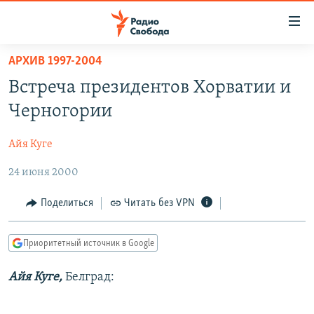
Ссылки
для
упрощенного
АРХИВ 1997-2004
ПРОГРАММЫ
доступа
Встреча президентов Хорватии и
ПОДКАСТЫ
Вернуться
Черногории
к
АВТОРСКИЕ ПРОЕКТЫ
основному
Айя Куге
ЦИТАТЫ СВОБОДЫ
содержанию
Вернутся
24 июня 2000
МНЕНИЯ
к
КУЛЬТУРА
Поделиться
Читать без VPN
главной
навигации
IDEL.РЕАЛИИ
Вернутся
Приоритетный источник в Google
КАВКАЗ.РЕАЛИИ
к
СЕВЕР.РЕАЛИИ
Айя Куге,
Белград:
поиску
СИБИРЬ.РЕАЛИИ