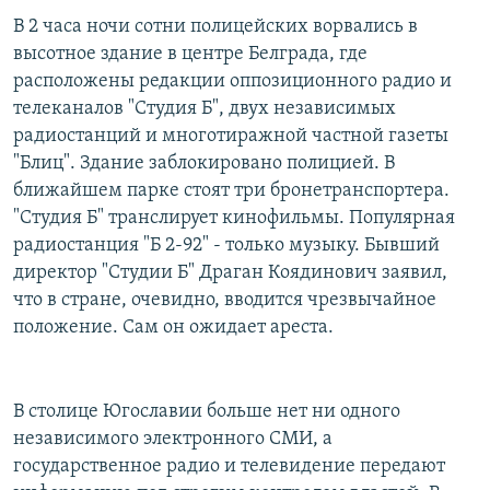
РАСПИСАНИЕ ВЕЩАНИЯ
В 2 часа ночи сотни полицейских ворвались в
высотное здание в центре Белграда, где
ПОДПИШИТЕСЬ НА РАССЫЛКУ
расположены редакции оппозиционного радио и
телеканалов "Студия Б", двух независимых
СОЦИАЛЬНЫЕ СЕТИ
радиостанций и многотиражной частной газеты
"Блиц". Здание заблокировано полицией. В
ближайшем парке стоят три бронетранспортера.
"Студия Б" транслирует кинофильмы. Популярная
радиостанция "Б 2-92" - только музыку. Бывший
Все сайты РСЕ/РС
директор "Студии Б" Драган Коядинович заявил,
что в стране, очевидно, вводится чрезвычайное
положение. Сам он ожидает ареста.
В столице Югославии больше нет ни одного
независимого электронного СМИ, а
государственное радио и телевидение передают