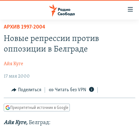
Ссылки
для
упрощенного
АРХИВ 1997-2004
ПРОГРАММЫ
доступа
Новые репрессии против
ПОДКАСТЫ
Вернуться
оппозиции в Белграде
к
АВТОРСКИЕ ПРОЕКТЫ
основному
Айя Куге
ЦИТАТЫ СВОБОДЫ
содержанию
Вернутся
17 мая 2000
МНЕНИЯ
к
КУЛЬТУРА
Поделиться
Читать без VPN
главной
навигации
IDEL.РЕАЛИИ
Вернутся
Приоритетный источник в Google
КАВКАЗ.РЕАЛИИ
к
СЕВЕР.РЕАЛИИ
Айя Куге,
Белград:
поиску
СИБИРЬ.РЕАЛИИ