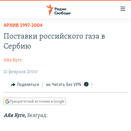
Ссылки
для
упрощенного
АРХИВ 1997-2004
ПРОГРАММЫ
доступа
Поставки российского газа в
ПОДКАСТЫ
Вернуться
Сербию
к
АВТОРСКИЕ ПРОЕКТЫ
основному
Айя Куге
ЦИТАТЫ СВОБОДЫ
содержанию
Вернутся
21 февраля 2000
МНЕНИЯ
к
КУЛЬТУРА
Поделиться
Читать без VPN
главной
навигации
IDEL.РЕАЛИИ
Вернутся
Приоритетный источник в Google
КАВКАЗ.РЕАЛИИ
к
СЕВЕР.РЕАЛИИ
Айя Куге,
Белград:
поиску
СИБИРЬ.РЕАЛИИ