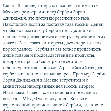
РАСПИСАНИЕ ВЕЩАНИЯ
Главный вопрос, которым намерен заниматься в
Москве премьер-министр Сербии Зоран
ПОДПИШИТЕСЬ НА РАССЫЛКУ
Джинджич, это поставки российского газа.
Накопились долги за поставку газа России. Денег,
СОЦИАЛЬНЫЕ СЕТИ
чтобы их оплатить, у Сербии нет. Джинджич
попытается договориться о реструктуризации этих
долгов. Согласовать интересы двух сторон до сих
пор не удалось. Сербия за газ может предложить
лишь товары и продовольственные продукты,
Все сайты РСЕ/РС
которые на российском рынке считают
неконкурентоспособными. А российский газ для
сербов жизненно важный вопрос. Премьер Сербии
Зоран Джинджич в Москве встретится и с
министром иностранных дел России Игорем
Ивановым. Известно, что главными темами на
встрече в МИДе будет ситуация в Косово и
взрастающий кризис в южной Сербии, где в зоне