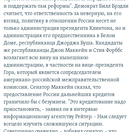
и поддержать там реформы". Демократ Билл Брэдли
считает, что ответственность за неверную, на его
взгляд, политику в отношении России несет не
только администрация президента Клинтона, но и
администрация его предшественника в Белом
Доме, республиканца Джорджа Буша. Кандидаты
же республиканцы Джон Маккейн и Стив Форббс
возлагают всю вину на нынешнюю
администрацию, в частности на вице-президента
Гора, который является сопредседателем
американо-российской межправительственной
комиссии. Сенатор Маккейн сказал, что
предоставление России дальнейших кредитов
граничило бы с безумием. "Это кредитование надо
приостановить, - заявил он в интервью
информационному агентству Рейтер. - Нам следует
всецело изучить сложившуюся ситуацию.
Совершенно очевидно, - добавил сенатор, - что