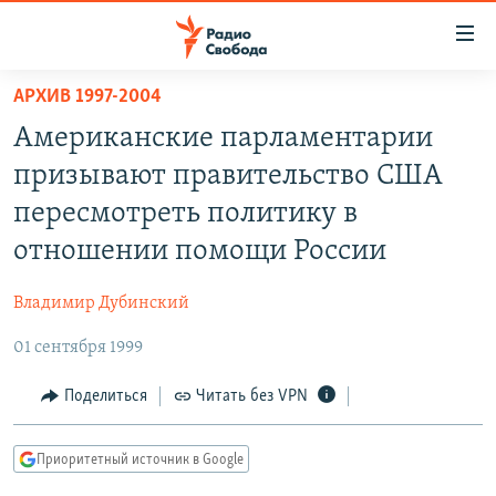
Ссылки
для
упрощенного
АРХИВ 1997-2004
ПРОГРАММЫ
доступа
Американские парламентарии
ПОДКАСТЫ
Вернуться
призывают правительство США
к
АВТОРСКИЕ ПРОЕКТЫ
пересмотреть политику в
основному
ЦИТАТЫ СВОБОДЫ
содержанию
отношении помощи России
Вернутся
МНЕНИЯ
к
Владимир Дубинский
КУЛЬТУРА
главной
01 сентября 1999
навигации
IDEL.РЕАЛИИ
Вернутся
КАВКАЗ.РЕАЛИИ
Поделиться
Читать без VPN
к
СЕВЕР.РЕАЛИИ
поиску
Приоритетный источник в Google
СИБИРЬ.РЕАЛИИ