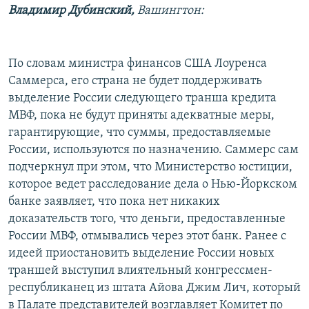
Владимир Дубинский,
Вашингтон:
РАСПИСАНИЕ ВЕЩАНИЯ
ПОДПИШИТЕСЬ НА РАССЫЛКУ
По словам министра финансов США Лоуренса
СОЦИАЛЬНЫЕ СЕТИ
Саммерса, его страна не будет поддерживать
выделение России следующего транша кредита
МВФ, пока не будут приняты адекватные меры,
гарантирующие, что суммы, предоставляемые
России, используются по назначению. Саммерс сам
подчеркнул при этом, что Министерство юстиции,
Все сайты РСЕ/РС
которое ведет расследование дела о Нью-Йоркском
банке заявляет, что пока нет никаких
доказательств того, что деньги, предоставленные
России МВФ, отмывались через этот банк. Ранее с
идеей приостановить выделение России новых
траншей выступил влиятельный конгрессмен-
республиканец из штата Айова Джим Лич, который
в Палате представителей возглавляет Комитет по