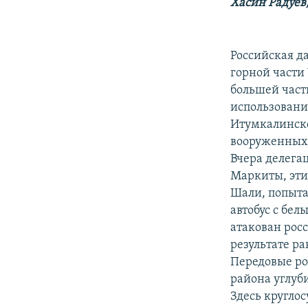
РАСПИСАНИЕ ВЕЩАНИЯ
Хасин Радуев
ПОДПИШИТЕСЬ НА РАССЫЛКУ
Российская д
горной части 
большей част
использовани
Итумкалинско
вооруженных 
Вчера делега
Маркиты, эти
Шали, попыта
автобус с бел
атакован рос
результате р
Передовые ро
района углуби
Здесь кругло