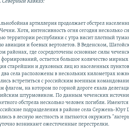
,
Северный Кавказ:
альнобойная артиллерия продолжает обстрел населенн
Чечни. Хотя, интенсивность огня сегодня несколько с
ью территории республики с утра висит плотный тума
ю авиации и боевых вертолетов. В Веденском, Шатойс
м районах, где сосредоточены основные силы чеченс
формирований, остается большое количество мирных
ция старейшин и духовных лиц из населенных пункто
 два села расположены в нескольких километрах южне
лись встретиться с российским военным командовани
ым флагом, на котором по горной дороге ехала делегац
сийским штурмовиком. По данным чеченских источни
акетного обстрела несколько человек погибли. Имеютс
ссийские подразделения в районе села Сержень-Юрт
лись в лесную местность и пытаются окружить "лагерь
суточно возникают ожесточенные перестрелки.