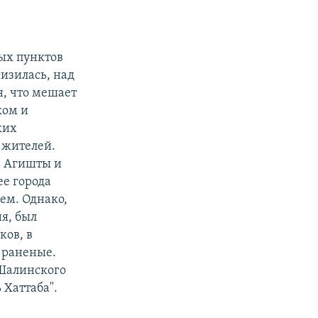
ых пунктов
низилась, над
н, что мешает
ком и
ких
 жителей.
в Агишты и
е города
ем. Однако,
ия, был
ков, в
я раненые.
 Шалинского
 Хаттаба".