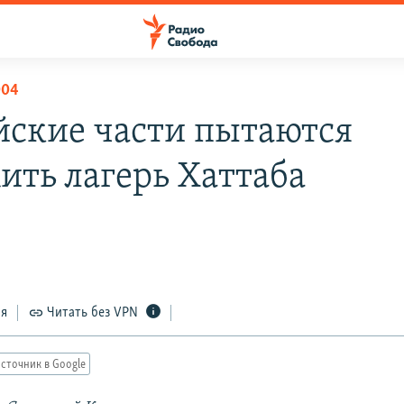
004
йские части пытаются
ить лагерь Хаттаба
9
ся
Читать без VPN
сточник в Google