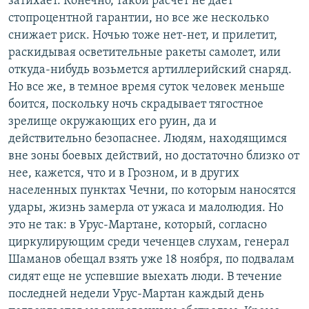
затихает. Конечно, такой расчет не дает
стопроцентной гарантии, но все же несколько
снижает риск. Ночью тоже нет-нет, и прилетит,
раскидывая осветительные ракеты самолет, или
откуда-нибудь возьмется артиллерийский снаряд.
Но все же, в темное время суток человек меньше
боится, поскольку ночь скрадывает тягостное
зрелище окружающих его руин, да и
действительно безопаснее. Людям, находящимся
вне зоны боевых действий, но достаточно близко от
нее, кажется, что и в Грозном, и в других
населенных пунктах Чечни, по которым наносятся
удары, жизнь замерла от ужаса и малолюдия. Но
это не так: в Урус-Мартане, который, согласно
циркулирующим среди чеченцев слухам, генерал
Шаманов обещал взять уже 18 ноября, по подвалам
сидят еще не успевшие выехать люди. В течение
последней недели Урус-Мартан каждый день