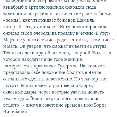
подвергается массированным обстрелам. Кроме
авиабомб и артиллерийских снарядов сюда
залетают и оперативно-тактические ракеты "земля
- земля", как утверждает беженец Шамиль,
который сегодня в толпе в Ингушетии терпеливо
ожидал своей очереди на поездку в Чечню. В Урус-
Мартане у него остались родственники, в том числе
и мать. Он уверен, что сможет вывезти ее оттуда.
Точно так же и другой чеченец, в черной "Волге", в
которой находятся еще трое женщин,
намеревается проехать в Гудермес. Насколько я
представляю себе положение фронтов в Чечне,
сегодня это сделать невозможно. Но чем черт не
шутит?! Война имеет странные коридоры,
сквозные дыры, через которые удается попасть
куда угодно. "Броня державного кордона как
решето", - писал в советские времена поэт Борис
Чичибабин.