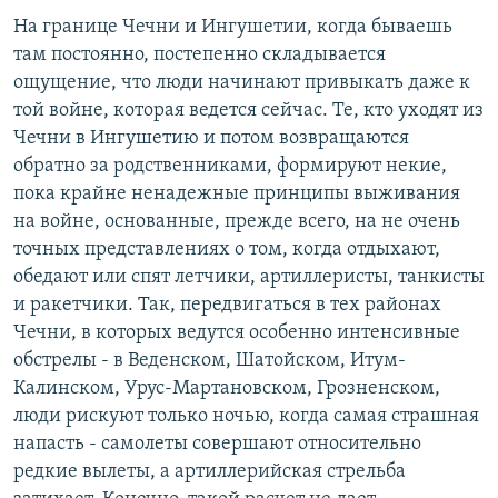
РАСПИСАНИЕ ВЕЩАНИЯ
На границе Чечни и Ингушетии, когда бываешь
там постоянно, постепенно складывается
ПОДПИШИТЕСЬ НА РАССЫЛКУ
ощущение, что люди начинают привыкать даже к
той войне, которая ведется сейчас. Те, кто уходят из
СОЦИАЛЬНЫЕ СЕТИ
Чечни в Ингушетию и потом возвращаются
обратно за родственниками, формируют некие,
пока крайне ненадежные принципы выживания
на войне, основанные, прежде всего, на не очень
точных представлениях о том, когда отдыхают,
Все сайты РСЕ/РС
обедают или спят летчики, артиллеристы, танкисты
и ракетчики. Так, передвигаться в тех районах
Чечни, в которых ведутся особенно интенсивные
обстрелы - в Веденском, Шатойском, Итум-
Калинском, Урус-Мартановском, Грозненском,
люди рискуют только ночью, когда самая страшная
напасть - самолеты совершают относительно
редкие вылеты, а артиллерийская стрельба