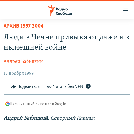
Ссылки
для
упрощенного
АРХИВ 1997-2004
ПРОГРАММЫ
доступа
Люди в Чечне привыкают даже и к
ПОДКАСТЫ
Вернуться
нынешней войне
к
АВТОРСКИЕ ПРОЕКТЫ
основному
Андрей Бабицкий
ЦИТАТЫ СВОБОДЫ
содержанию
Вернутся
15 ноября 1999
МНЕНИЯ
к
КУЛЬТУРА
Поделиться
Читать без VPN
главной
навигации
IDEL.РЕАЛИИ
Вернутся
Приоритетный источник в Google
КАВКАЗ.РЕАЛИИ
к
СЕВЕР.РЕАЛИИ
Андрей Бабицкий,
Северный Кавказ:
поиску
СИБИРЬ.РЕАЛИИ