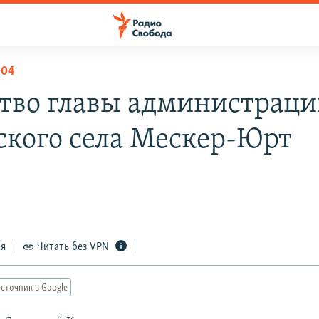
004
тво главы администрац
ского села Мескер-Юрт
ся
Читать без VPN
сточник в Google