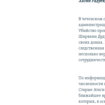
РАСПИСАНИЕ ВЕЩАНИЯ
Хасин Радуев
ПОДПИШИТЕСЬ НА РАССЫЛКУ
В чеченском 
администраци
Убийство про
Ширвани Дуду
своих домах.
следственная
несколько ве
сотрудничест
По информаци
численности 
Старые Атаги 
ближайшее вр
которых, в о