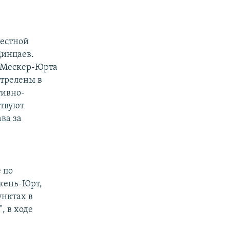
местной
Цинцаев.
и Мескер-Юрта
стрелены в
тивно-
ствуют
ва за
 по
жень-Юрт,
унктах в
, в ходе