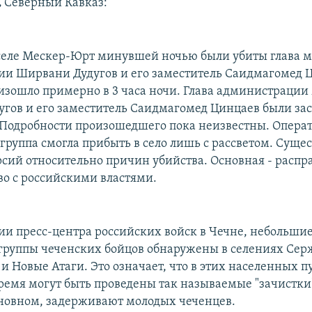
,
Северный Кавказ:
селе Мескер-Юрт минувшей ночью были убиты глава 
и Ширвани Дудугов и его заместитель Саидмагомед 
изошло примерно в 3 часа ночи. Глава администраци
гов и его заместитель Саидмагомед Цинцаев были за
 Подробности произошедшего пока неизвестны. Опера
 группа смогла прибыть в село лишь с рассветом. Суще
рсий относительно причин убийства. Основная - распра
во с российскими властями.
и пресс-центра российских войск в Чечне, небольшие
группы чеченских бойцов обнаружены в селениях Сер
и Новые Атаги. Это означает, что в этих населенных п
емя могут быть проведены так называемые "зачистки"
сновном, задерживают молодых чеченцев.