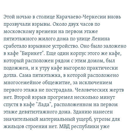
РАСПИСАНИЕ ВЕЩАНИЯ
ПОДПИШИТЕСЬ НА РАССЫЛКУ
Этой ночью в столице Карачаево-Черкесии вновь
прозвучали взрывы. Около двух часов по
московскому времени на первом этаже
СОЦИАЛЬНЫЕ СЕТИ
пятиэтажного жилого дома по улице Ленина
сработало взрывное устройство. Оно было заложено
в кафе "Бирикет". Еще один корпус этого же кафе,
который расположен рядом с этим домом, был
подожжен, и к утру кафе выгорело практически
Все сайты РСЕ/РС
дотла. Сама пятиэтажка, в которой расположено
многосемейное общежитие, за исключением
первого этажа не пострадала. Человеческих жертв
нет. Второй взрыв прогремел несколько минут
спустя в кафе "Лада", расположенном на первом
этаже девятиэтажного дома. Зданию нанесен
значительный материальный ущерб, угрозы для
жильцов строения нет. МВД республики уже