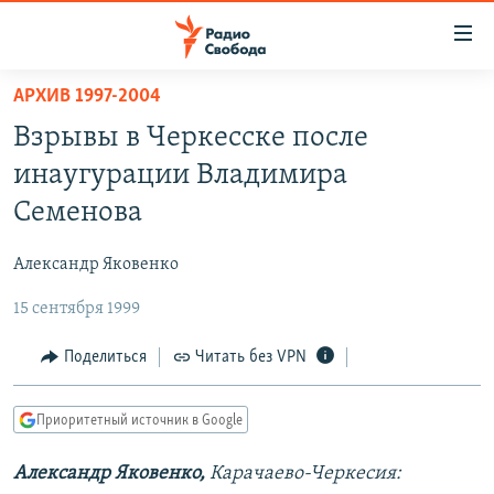
Ссылки
для
упрощенного
АРХИВ 1997-2004
ПРОГРАММЫ
доступа
Взрывы в Черкесске после
ПОДКАСТЫ
Вернуться
инаугурации Владимира
к
АВТОРСКИЕ ПРОЕКТЫ
Семенова
основному
ЦИТАТЫ СВОБОДЫ
содержанию
Александр Яковенко
Вернутся
МНЕНИЯ
к
15 сентября 1999
КУЛЬТУРА
главной
навигации
IDEL.РЕАЛИИ
Поделиться
Читать без VPN
Вернутся
КАВКАЗ.РЕАЛИИ
к
Приоритетный источник в Google
СЕВЕР.РЕАЛИИ
поиску
Александр Яковенко,
Карачаево-Черкесия:
СИБИРЬ.РЕАЛИИ